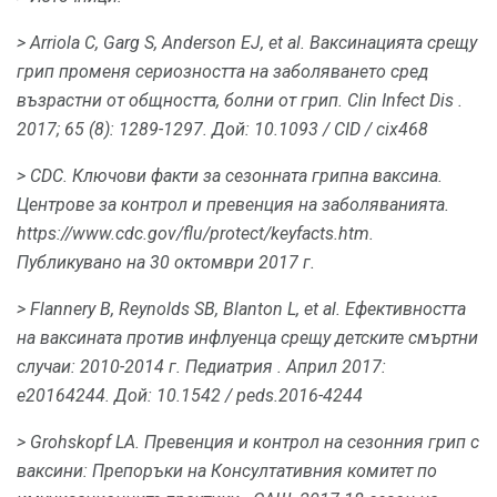
> Arriola С, Garg S, Anderson EJ, et al.
Ваксинацията срещу
грип променя сериозността на заболяването сред
възрастни от общността, болни от грип.
Clin Infect Dis
.
2017; 65 (8): 1289-1297.
Дой: 10.1093 / CID / cix468
> CDC.
Ключови факти за сезонната грипна ваксина.
Центрове за контрол и превенция на заболяванията.
https://www.cdc.gov/flu/protect/keyfacts.htm.
Публикувано на 30 октомври 2017 г.
> Flannery В, Reynolds SB, Blanton L, et al.
Ефективността
на ваксината против инфлуенца срещу детските смъртни
случаи: 2010-2014 г.
Педиатрия
.
Април 2017:
e20164244.
Дой: 10.1542 / peds.2016-4244
> Grohskopf LA.
Превенция и контрол на сезонния грип с
ваксини: Препоръки на Консултативния комитет по