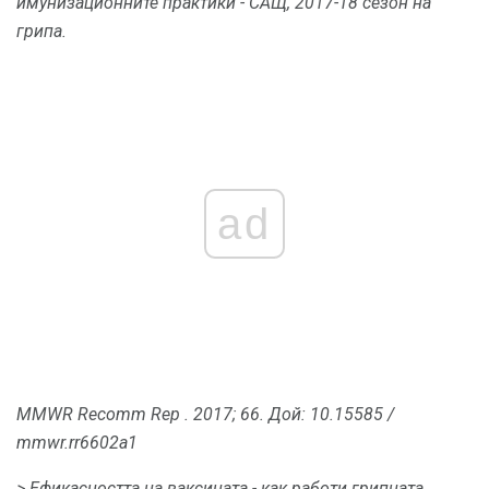
имунизационните практики - САЩ, 2017-18 сезон на
грипа.
ad
MMWR Recomm Rep
.
2017; 66.
Дой: 10.15585 /
mmwr.rr6602a1
> Ефикасността на ваксината - как работи грипната