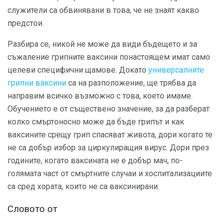
служители са обвинявани в това, че не знаят какво
предстои.
Разбира се, никой не може да види бъдещето и за
съжаление грипните ваксини понастоящем имат само
целеви специфични щамове. Докато
универсалните
грипни ваксини
са на разположение, ще трябва да
направим всичко възможно с това, което имаме.
Обучението е от съществено значение, за да разберат
колко смъртоносно може да бъде грипът и как
ваксините срещу грип спасяват живота, дори когато те
не са добър избор за циркулиращия вирус. Дори през
годините, когато ваксината не е добър мач, по-
голямата част от смъртните случаи и хоспитализациите
са сред хората, които не са ваксинирани.
Словото от