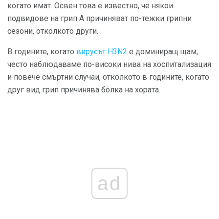
когато имат. Освен това е известно, че някои
подвидове на грип А причиняват по-тежки грипни
сезони, отколкото други.
В годините, когато
вирусът H3N2
е доминиращ щам,
често наблюдаваме по-високи нива на хоспитализация
и повече смъртни случаи, отколкото в годините, когато
друг вид грип причинява болка на хората.
ad