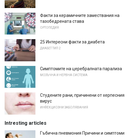
Факти за керамичните замествания на
тазобедрената става
ОРТОПЕДИЯ
25 Интересни факти за диабета
ДИАБЕТ ТИП 2
Симптомите на церебралната парализа
МОЗЪЧНА И НЕРВНА СИСТЕМА
Студените рани, причинени от херпесния
вирус
ИНФЕКЦИОЗНИ ЗАБОЛЯВАНИЯ
Intresting articles
Гъбична пневмония Причини и симптоми