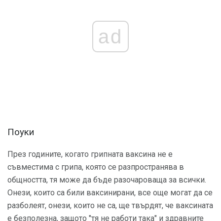
ad
Поуки
През годините, когато грипната ваксина не е
съвместима с грипа, която се разпространява в
общността, тя може да бъде разочароваща за всички.
Онези, които са били ваксинирани, все още могат да се
разболеят, онези, които не са, ще твърдят, че ваксината
е безполезна, защото "тя не работи така" и здравните