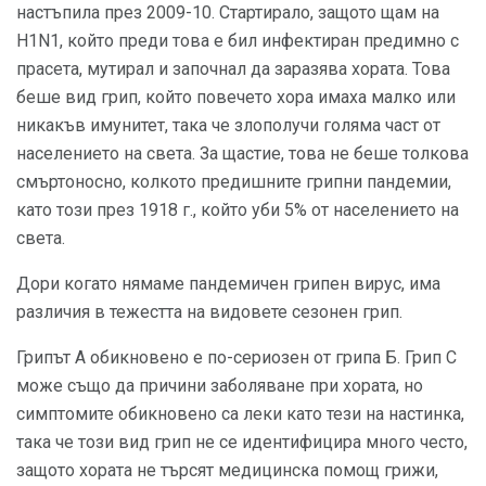
настъпила през 2009-10. Стартирало, защото щам на
H1N1, който преди това е бил инфектиран предимно с
прасета, мутирал и започнал да заразява хората. Това
беше вид грип, който повечето хора имаха малко или
никакъв имунитет, така че злополучи голяма част от
населението на света. За щастие, това не беше толкова
смъртоносно, колкото предишните грипни пандемии,
като този през 1918 г., който уби 5% от населението на
света.
Дори когато нямаме пандемичен грипен вирус, има
различия в тежестта на видовете сезонен грип.
Грипът А обикновено е по-сериозен от грипа Б. Грип С
може също да причини заболяване при хората, но
симптомите обикновено са леки като тези на настинка,
така че този вид грип не се идентифицира много често,
защото хората не търсят медицинска помощ грижи,