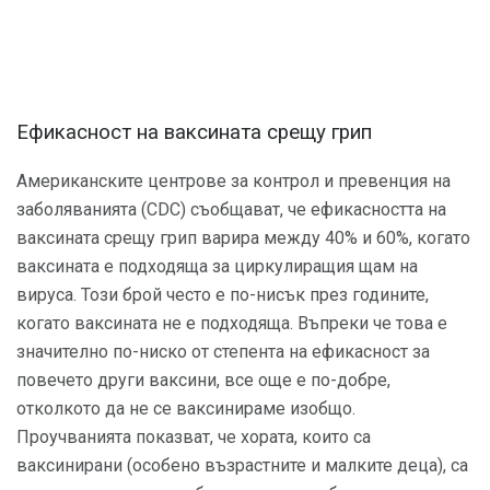
Ефикасност на ваксината срещу грип
Американските центрове за контрол и превенция на
заболяванията (CDC) съобщават, че ефикасността на
ваксината срещу грип варира между 40% и 60%, когато
ваксината е подходяща за циркулиращия щам на
вируса. Този брой често е по-нисък през годините,
когато ваксината не е подходяща. Въпреки че това е
значително по-ниско от степента на ефикасност за
повечето други ваксини, все още е по-добре,
отколкото да не се ваксинираме изобщо.
Проучванията показват, че хората, които са
ваксинирани (особено възрастните и малките деца), са