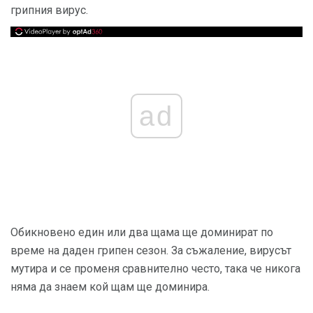
грипния вирус.
ad
Обикновено един или два щама ще доминират по
време на даден грипен сезон. За съжаление, вирусът
мутира и се променя сравнително често, така че никога
няма да знаем кой щам ще доминира.