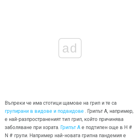
ad
Въпреки че има стотици щамове на грип и те са
групирани в видове и подвидове
. Грипът А, например,
е най-разпространеният тип грип, който причинява
заболяване при хората.
Грипът А
е подтипен още в H #
N # групи. Например най-новата грипна пандемия е