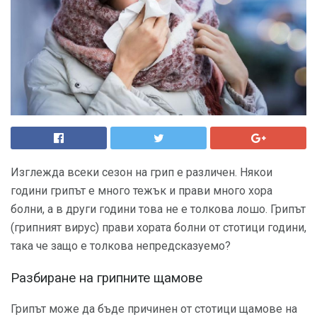
Изглежда всеки сезон на грип е различен. Някои
години грипът е много тежък и прави много хора
болни, а в други години това не е толкова лошо. Грипът
(грипният вирус) прави хората болни от стотици години,
така че защо е толкова непредсказуемо?
Разбиране на грипните щамове
Грипът може да бъде причинен от стотици щамове на