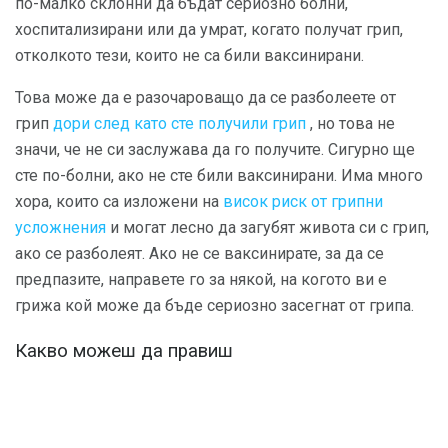
по-малко склонни да бъдат сериозно болни,
хоспитализирани или да умрат, когато получат грип,
отколкото тези, които не са били ваксинирани.
Това може да е разочароващо да се разболеете от
грип
дори след като сте получили грип
, но това не
значи, че не си заслужава да го получите. Сигурно ще
сте по-болни, ако не сте били ваксинирани. Има много
хора, които са изложени на
висок риск от грипни
усложнения
и могат лесно да загубят живота си с грип,
ако се разболеят. Ако не се ваксинирате, за да се
предпазите, направете го за някой, на когото ви е
грижа кой може да бъде сериозно засегнат от грипа.
Какво можеш да правиш