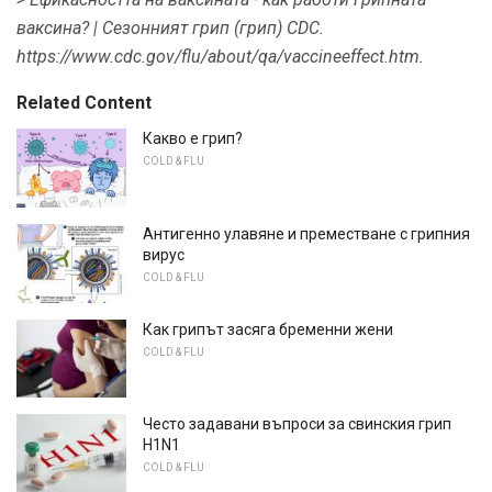
ваксина?
|
Сезонният грип (грип)
CDC.
https://www.cdc.gov/flu/about/qa/vaccineeffect.htm.
Related Content
Какво е грип?
COLD & FLU
Антигенно улавяне и преместване с грипния
вирус
COLD & FLU
Как грипът засяга бременни жени
COLD & FLU
Често задавани въпроси за свинския грип
H1N1
COLD & FLU