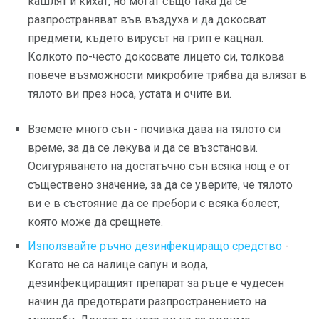
кашлят и кихат, но могат също така да се
разпространяват във въздуха и да докосват
предмети, където вирусът на грип е кацнал.
Колкото по-често докосвате лицето си, толкова
повече възможности микробите трябва да влязат в
тялото ви през носа, устата и очите ви.
Вземете много сън - почивка дава на тялото си
време, за да се лекува и да се възстанови.
Осигуряването на достатъчно сън всяка нощ е от
съществено значение, за да се уверите, че тялото
ви е в състояние да се пребори с всяка болест,
която може да срещнете.
Използвайте ръчно дезинфекциращо средство
-
Когато не са налице сапун и вода,
дезинфекциращият препарат за ръце е чудесен
начин да предотврати разпространението на