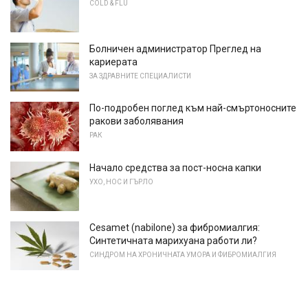
COLD & FLU
Болничен администратор Преглед на
кариерата
ЗА ЗДРАВНИТЕ СПЕЦИАЛИСТИ
По-подробен поглед към най-смъртоносните
ракови заболявания
РАК
Начало средства за пост-носна капки
УХО, НОС И ГЪРЛО
Cesamet (nabilone) за фибромиалгия:
Синтетичната марихуана работи ли?
СИНДРОМ НА ХРОНИЧНАТА УМОРА И ФИБРОМИАЛГИЯ