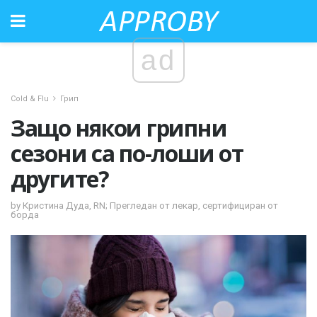
ad
Cold & Flu
Грип
Защо някои грипни
сезони са по-лоши от
другите?
by Кристина Дуда, RN; Прегледан от лекар, сертифициран от
борда