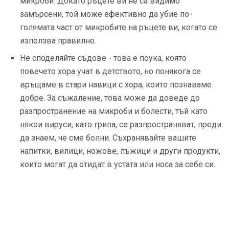
микроби. Докато ръцете ви не са видимо
замърсени, той може ефективно да убие по-
голямата част от микробите на ръцете ви, когато се
използва правилно.
Не споделяйте съдове - това е поука, която
повечето хора учат в детството, но понякога се
връщаме в стари навици с хора, които познаваме
добре. За съжаление, това може да доведе до
разпространение на микроби и болести, тъй като
някои вируси, като грипа, се разпространяват, преди
да знаем, че сме болни. Съхранявайте вашите
напитки, вилици, ножове, лъжици и други продукти,
които могат да отидат в устата или носа за себе си.