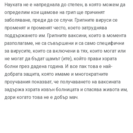
Науката не е напреднала до степен, в която можем да
определим кои щамове на грип ще причинят
заболяване, преди да се случи. Грипните вируси се
променят и променят често, което затруднява
поддържането им. Грипните ваксини, които в момента
разполагаме, не са съвършени и са само специфични
за вирусите, които са включени в тях, които могат или
не могат да бъдат щамът (ите), който прави хората
болни през дадена година. И все пак това е най-
добрата защита, която имаме и многократните
проучвания показват, че получаването на ваксината
задържа хората извън болницата и спасява живота им,
дори когато това не е добър мач.