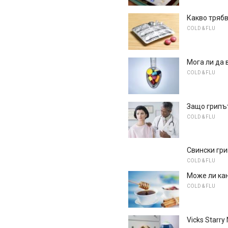
Какво трябв
COLD & FLU
Мога ли да 
COLD & FLU
Защо грипът
COLD & FLU
Свински гри
COLD & FLU
Може ли кан
COLD & FLU
Vicks Starr