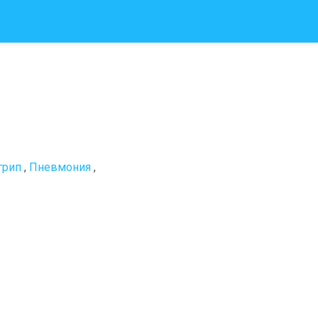
грип
,
Пневмония
,