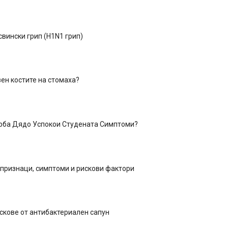
свински грип (H1N1 грип)
зен костите на стомаха?
рба Дядо Успокои Студената Симптоми?
признаци, симптоми и рискови фактори
скове от антибактериален сапун