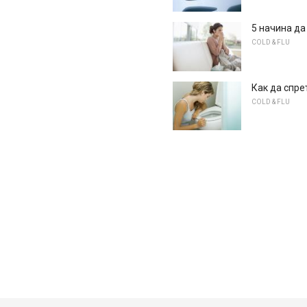
5 начина да
COLD & FLU
Как да спре
COLD & FLU