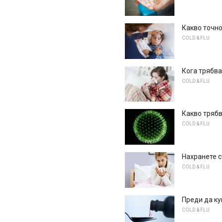
Какво точно
COLD & FLU
Кога трябва
COLD & FLU
Какво трябв
COLD & FLU
Нахранете с
COLD & FLU
Преди да к
COLD & FLU