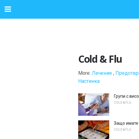
Cold & Flu
More:
Лечение
,
Предотвр
Настинка
Групи с вис
COLD & FLU
Защо имате 
COLD & FLU