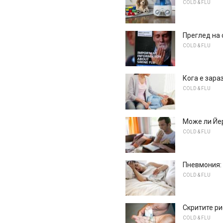
COLD & FLU
Преглед на 
COLD & FLU
Кога е зара
COLD & FLU
Може ли Йе
COLD & FLU
Пневмония: 
COLD & FLU
Скритите ри
COLD & FLU