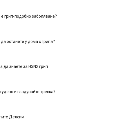
 е грип-подобно заболяване?
 да останете у дома с грипа?
а да знаете за H3N2 грип
тудено и гладувайте треска?
упите Делсим