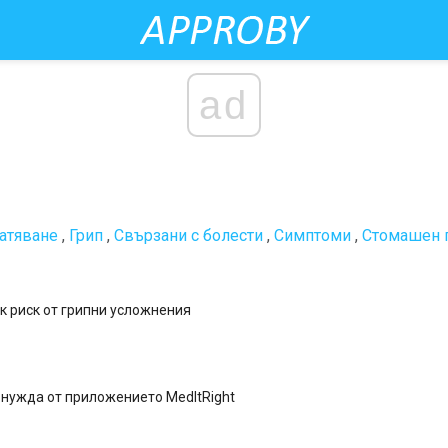
ad
атяване
,
Грип
,
Свързани с болести
,
Симптоми
,
Стомашен 
ок риск от грипни усложнения
нужда от приложението MedItRight