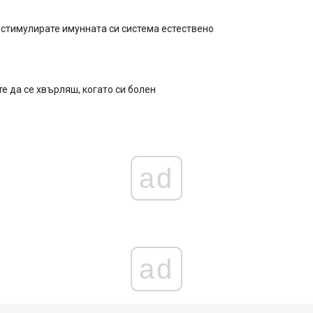
 стимулирате имунната си система естествено
те да се хвърляш, когато си болен
ad
ad