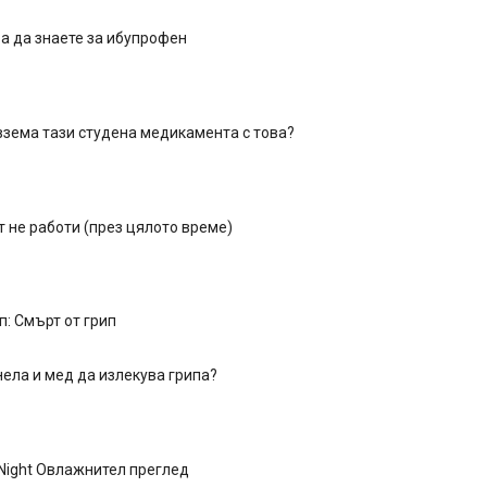
а да знаете за ибупрофен
взема тази студена медикамента с това?
 не работи (през цялото време)
п: Смърт от грип
ела и мед да излекува грипа?
y Night Овлажнител преглед