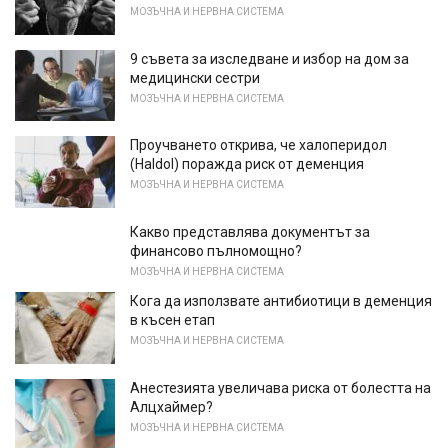
МОЗЪЧНА И НЕРВНА СИСТЕМА
9 съвета за изследване и избор на дом за
медицински сестри
МОЗЪЧНА И НЕРВНА СИСТЕМА
Проучването открива, че халоперидол
(Haldol) поражда риск от деменция
МОЗЪЧНА И НЕРВНА СИСТЕМА
Какво представлява документът за
финансово пълномощно?
МОЗЪЧНА И НЕРВНА СИСТЕМА
Кога да използвате антибиотици в деменция
в късен етап
МОЗЪЧНА И НЕРВНА СИСТЕМА
Анестезията увеличава риска от болестта на
Алцхаймер?
МОЗЪЧНА И НЕРВНА СИСТЕМА