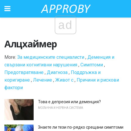
ad
Алцхаймер
More:
За медицинските специалисти
,
Деменция и
свързани когнитивни нарушения
,
Симптоми
,
Предотвратяване
,
Диагноза
,
Поддръжка и
коригиране
,
Лечение
,
Живот с
,
Причини и рискови
фактори
Това е депресия или деменция?
МОЗЪЧНА И НЕРВНА СИСТЕМА
Знаете ли тези по-рядко срещани симптоми