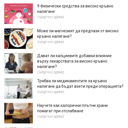
9 Физически средства за високо кръвно
налягане
СЪРДЕЧНО ЗДРАВЕ
Може ли магнезият да предпази от високо
кръвно налягане?
СЪРДЕЧНО ЗДРАВЕ
Дават ли калциевите добавки влияние
върху лекарствата за високо кръвно
налягане?
СЪРДЕЧНО ЗДРАВЕ
Трябва ли медикаментите за кръвно
налягане да бъдат взети преди операцията?
СЪРДЕЧНО ЗДРАВЕ
Научете как калорични плътни храни
помагат при отслабване
СЪРДЕЧНО ЗДРАВЕ