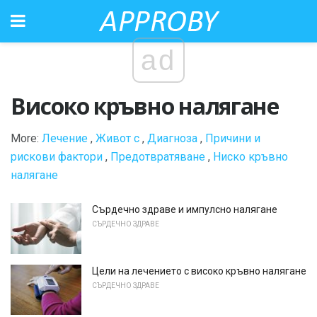
ad
Високо кръвно налягане
More:
Лечение
,
Живот с
,
Диагноза
,
Причини и
рискови фактори
,
Предотвратяване
,
Ниско кръвно
налягане
Сърдечно здраве и импулсно налягане
СЪРДЕЧНО ЗДРАВЕ
Цели на лечението с високо кръвно налягане
СЪРДЕЧНО ЗДРАВЕ