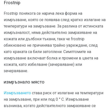
Frostnip
Frostnip понякога се нарича лека форма на
измръзване, която се появява след кратко излагане на
температури на замръзване. За разлика от истинската
измръзналост, няма действително замразяване на
кожата или дълбоки тъкани, така че frostnip
обикновено не причинява трайно увреждане, след
като краката са били затоплени. Симптомите на
измръзване включват болка и промени в цвета на
кожата, като избелване (зачервяване) или
зачервяване.
измръзнало място
Измръзването
става риск от излагане на температури
на замръзване, при или под 0 ° С. Измръзване
възниква, когато действителното замразяване се