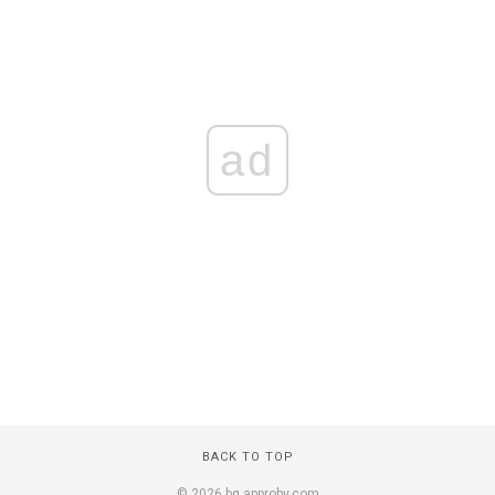
ad
BACK TO TOP
© 2026 bg.approby.com