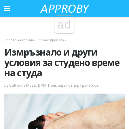
ad
Здраве на краката
Кожни проблеми
Измръзнало и други
условия за студено време
на студа
by Catherine Moyer, DPM; Прегледан от д-р Грант Хюз