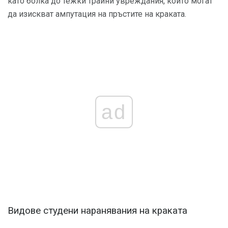
като болка до тежки трайни увреждания, които могат
да изискват ампутация на пръстите на краката.
ad
Видове студени наранявания на краката