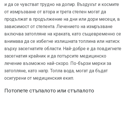
и да се чувстват трудно на допир. Въздухът и космите
от измръзване от втора и трета степен могат да
продължат в продължение на дни или дори месеци, в
зависимост от степента. Лечението на измръзване
включва затопляне на краката, като същевременно се
внимава да се избегне излишната топлина или натиск
върху засегнатите области. Най-добре е да повдигнете
засегнатия крайник и да потърсите медицинско
лечение възможно най-скоро. По-бързи мерки за
затопляне, като напр. Топла вода, могат да бъдат
осигурени от медицинския екип.
Потопете стъпалото или стъпалото