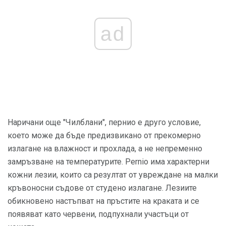
ad
Наричани още "Чилблани", пернио е друго условие,
което може да бъде предизвикано от прекомерно
излагане на влажност и прохлада, а не непременно
замръзване на температурите. Pernio има характерни
кожни лезии, които са резултат от увреждане на малки
кръвоносни съдове от студено излагане. Лезиите
обикновено настъпват на пръстите на краката и се
появяват като червени, подпухнали участъци от