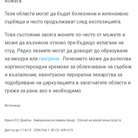
кожата.
Тези области могат да бъдат болезнени и интензивно
сърбящи и често продължават след експозицията.
Това състояние засяга жените по-често от мъжете и
може да възникне отново при бъдещо излагане на
студ. Рядко лезиите могат да доведат до образуване
на мехури или
гангрена
. Лечението може да включва
кортикостероидни кремове за облекчаване на сърбеж
и възпаление, евентуално перорални лекарства за
подобряване на циркулацията в засегнатите области и
грижи за рани, ако е необходимо.
Източници
Ирwin DO, Брайън.
Американски семеен лекар.
Случай на некротични пръсти.
Достъп до 1/16/13.
2004 Feb 1; 69 (3): 609-610.