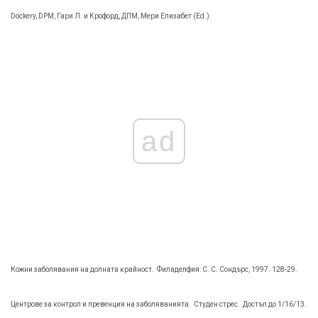
Dockery, DPM, Гари Л. и Крофорд, ДПМ, Мери Елизабет (Ed.).
ad
Кожни заболявания на долната крайност.
Филаделфия: С. С. Сондърс, 1997. 128-29.
Центрове за контрол и превенция на заболяванията.
Студен стрес.
Достъп до 1/16/13.