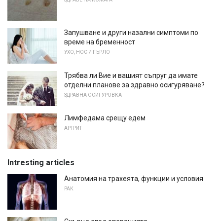
Запушване и други назални симптоми по
време на бременност
УХО, НОС И ГЪРЛО
Трябва ли Вие и вашият съпруг да имате
отделни планове за здравно осигуряване?
ЗДРАВНА ОСИГУРОВКА
Лимфедама срещу едем
АРТРИТ
Intresting articles
Анатомия на трахеята, функции и условия
РАК