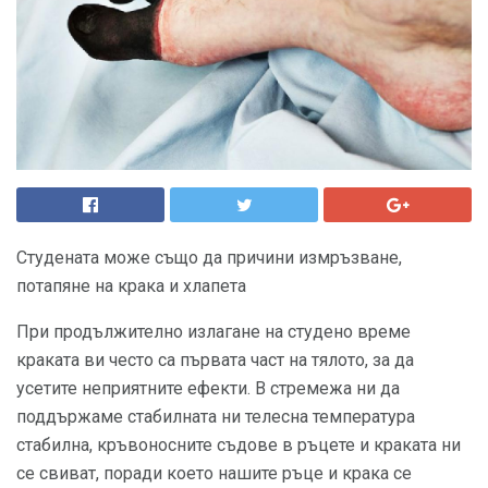
Студената може също да причини измръзване,
потапяне на крака и хлапета
При продължително излагане на студено време
краката ви често са първата част на тялото, за да
усетите неприятните ефекти. В стремежа ни да
поддържаме стабилната ни телесна температура
стабилна, кръвоносните съдове в ръцете и краката ни
се свиват, поради което нашите ръце и крака се