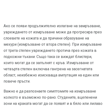
Ако се появи продължително излагане на замръзване,
увреждането от измръзване може да прогресира през
слоевете на кожата и да причини образуване на
мехури (измръзване от втора степен). При измръзване
от трета степен увреждането протича през кожата в
подкожни тъкани. Също така се виждат блистери,
които могат да се запълнят с кръв. Измръзване от
четвърта степен включва гангрена на засегнатата
област, неизбежно изискваща ампутация на един или
повече пръсти.
Важно е да разпознаете симптомите на измръзване
колкото е възможно по-рано. Студените, вцепенени
зони на краката могат да се появят и в бяло или лилаво