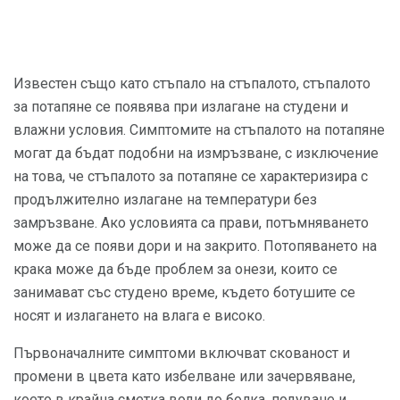
Известен също като стъпало на стъпалото, стъпалото
за потапяне се появява при излагане на студени и
влажни условия. Симптомите на стъпалото на потапяне
могат да бъдат подобни на измръзване, с изключение
на това, че стъпалото за потапяне се характеризира с
продължително излагане на температури без
замръзване. Ако условията са прави, потъмняването
може да се появи дори и на закрито. Потопяването на
крака може да бъде проблем за онези, които се
занимават със студено време, където ботушите се
носят и излагането на влага е високо.
Първоначалните симптоми включват скованост и
промени в цвета като избелване или зачервяване,
което в крайна сметка води до болка, подуване и