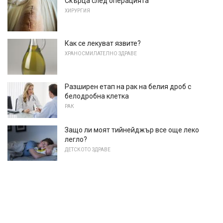
Скърца след операцията
ХИРУРГИЯ
Как се лекуват язвите?
ХРАНОСМИЛАТЕЛНО ЗДРАВЕ
Разширен етап на рак на белия дроб с
белодробна клетка
РАК
Защо ли моят тийнейджър все още леко
легло?
ДЕТСКОТО ЗДРАВЕ