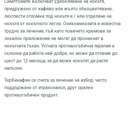
Симптомите включват удебеляване на нокътя,
придружено от кафяво или жълто обезцветяване,
люспести отломки под нокътя и / или отделяне на
нокътя от нокътното легло. Онихомикозата е известна
трудно за лечение, тъй като повечето кремове за
локално приложение не могат да проникнат в
нокътната тъкан. Устната противогъбична терапия е
склонна да работи най-добре, но може да отнеме до
шест до 12 месеца, за да може нокътят да расте
напълно.
Тербинафин се счита за лечение на избор, често
поддържано от итраконазол, друг орален
противогъбичен продукт.