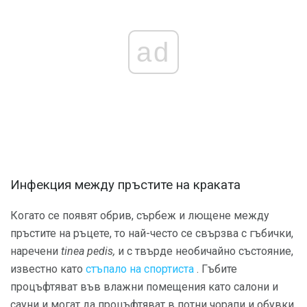
ad
Инфекция между пръстите на краката
Когато се появят обрив, сърбеж и лющене между
пръстите на ръцете, то най-често се свързва с гъбички,
наречени
tinea pedis,
и с твърде необичайно състояние,
известно като
стъпало на спортиста
. Гъбите
процъфтяват във влажни помещения като салони и
сауни и могат да процъфтяват в потни чорапи и обувки.