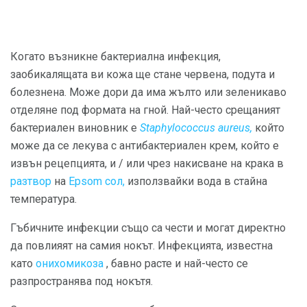
Когато възникне бактериална инфекция,
заобикалящата ви кожа ще стане червена, подута и
болезнена. Може дори да има жълто или зеленикаво
отделяне под формата на гной. Най-често срещаният
бактериален виновник е
Staphylococcus aureus,
който
може да се лекува с антибактериален крем, който е
извън рецепцията, и / или чрез накисване на крака в
разтвор
на
Epsom сол,
използвайки вода в стайна
температура.
Гъбичните инфекции също са чести и могат директно
да повлияят на самия нокът. Инфекцията, известна
като
онихомикоза
, бавно расте и най-често се
разпространява под нокътя.