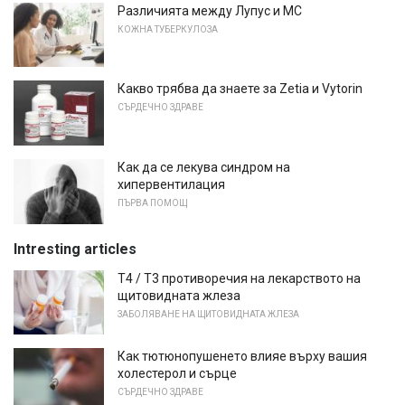
Различията между Лупус и МС
КОЖНА ТУБЕРКУЛОЗА
Какво трябва да знаете за Zetia и Vytorin
СЪРДЕЧНО ЗДРАВЕ
Как да се лекува синдром на
хипервентилация
ПЪРВА ПОМОЩ
Intresting articles
Т4 / Т3 противоречия на лекарството на
щитовидната жлеза
ЗАБОЛЯВАНЕ НА ЩИТОВИДНАТА ЖЛЕЗА
Как тютюнопушенето влияе върху вашия
холестерол и сърце
СЪРДЕЧНО ЗДРАВЕ