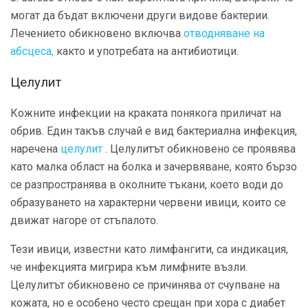
могат да бъдат включени други видове бактерии.
Лечението обикновено включва
отводняване на
абсцеса,
както и употребата на антибиотици.
Целулит
Кожните инфекции на краката понякога приличат на
обрив. Един такъв случай е вид бактериална инфекция,
наречена
целулит
. Целулитът обикновено се проявява
като малка област на болка и зачервяване, която бързо
се разпространява в околните тъкани, което води до
образуването на характерни червени ивици, които се
движат нагоре от стъпалото.
Тези ивици, известни като лимфангити, са индикация,
че инфекцията мигрира към лимфните възли.
Целулитът обикновено се причинява от счупване на
кожата, но е особено често срещан при хора с диабет