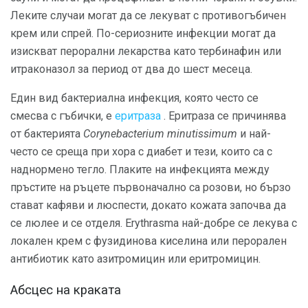
Леките случаи могат да се лекуват с противогъбичен
крем или спрей. По-сериозните инфекции могат да
изискват перорални лекарства като тербинафин или
итраконазол за период от два до шест месеца.
Един вид бактериална инфекция, която често се
смесва с гъбички, е
еритраза
. Еритраза се причинява
от бактерията
Corynebacterium minutissimum
и най-
често се среща при хора с диабет и тези, които са с
наднормено тегло. Плаките на инфекцията между
пръстите на ръцете първоначално са розови, но бързо
стават кафяви и люспести, докато кожата започва да
се люлее и се отделя. Erythrasma най-добре се лекува с
локален крем с фузидинова киселина или перорален
антибиотик като азитромицин или еритромицин.
Абсцес на краката