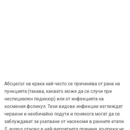
Абсцесът на крака най-често се причинява от рана на
пункцията (такава, каквато може да се случи при
неспециален педикюр) или от инфекцията на
космения фоликул. Тези видове инфекции изглеждат
червени и необичайно подути и понякога могат да се
заблуждават за ухапване от насекоми в ранните етапи.
S. aureus
отново е най-вероятната причина, въпреки че