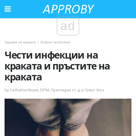
ad
Здраве на краката
Кожни проблеми
Чести инфекции на
краката и пръстите на
краката
by Catherine Moyer, DPM; Прегледан от д-р Грант Хюз