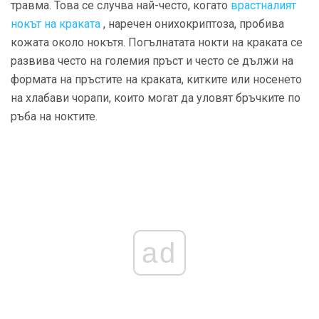
травма. Това се случва най-често, когато
врастналият
нокът на краката
, наречен онихокриптоза, пробива
кожата около нокътя. Погълнатата нокти на краката се
развива често на големия пръст и често се дължи на
формата на пръстите на краката, китките или носенето
на хлабави чорапи, които могат да уловят бръчките по
ръба на ноктите.
ad