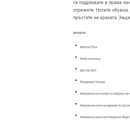
ги подрязвате в права лин
отрежете. Носете обувки, 
пръстите на краката. Защи
ресурси:
Medline Plus
Майо клиника
Доктор Шол
Фондация Немурс
Американски колеж по хирурзи на 
Американската академия по ортоп
Американската ортопедична общест