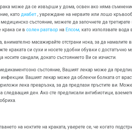
крака може да се извърши у дома, освен ако няма съмнени
ние, като
диабет
, увреждане на нервите или лошо кръвоо
медицинско състояние, можете да започнете да третирате 
е крака си в
солен разтвор
на
Епсом,
като използвате вода в
а, внимателно масажирайте отстрани нока, за да намалите 
жте краката си сухи и носете удобни обувки с достатъчно м
а носите сандали, докато състоянието Ви се изчисти.
медикаментозно състояние, Вашият лекар може да предпи
инфекции. Вашият лекар може да облекчи болката от враст
приложи лека превръзка, за да предпази пръстите ви. Мож
а следващия ден. Ако сте предписали антибиотици, вземет
обриха.
ването на ноктите на краката, уверете се, че когато подстри