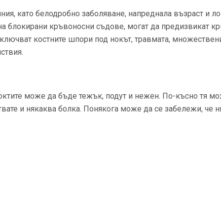
ния, като белодробно заболяване, напреднала възраст и л
а блокирани кръвоносни съдове, могат да предизвикат кри
ключват костните шпори под нокът, травмата, множествен
ствия.
октите може да бъде тежък, подут и нежен. По-късно тя мож
вате и някаква болка. Понякога може да се забележи, че н