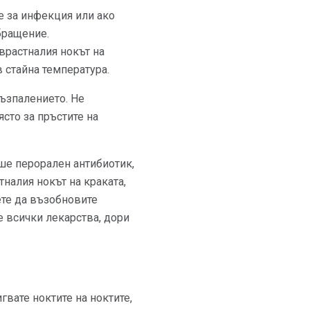
е за инфекция или ако
бращение.
врастналия нокът на
 стайна температура.
възпалението. Не
ясто за пръстите на
ше перорален антибиотик,
налия нокът на краката,
ете да възобновите
е всички лекарства, дори
гвате ноктите на ноктите,