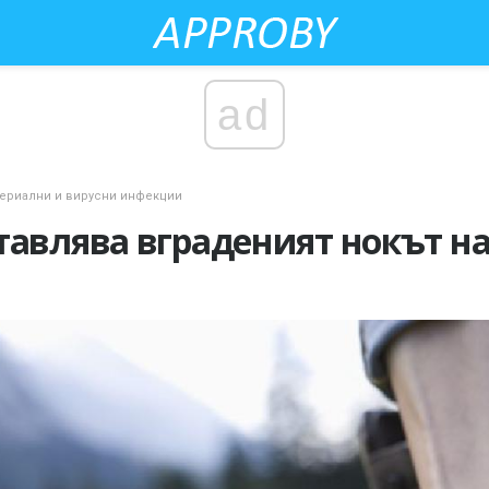
ad
териални и вирусни инфекции
тавлява вграденият нокът на