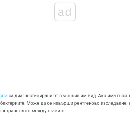
ad
ката
са диагностицирани от външния им вид. Ако има гной,
 бактериите. Може да се извърши рентгеново изследване, 
ространството между ставите.