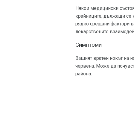
Някои медицински състоя
крайниците, дължащи се н
рядко срещани фактори в
лекарствените взаимодей
Симптоми
Вашият вратен нокът на н
червена. Може да почувст
района.