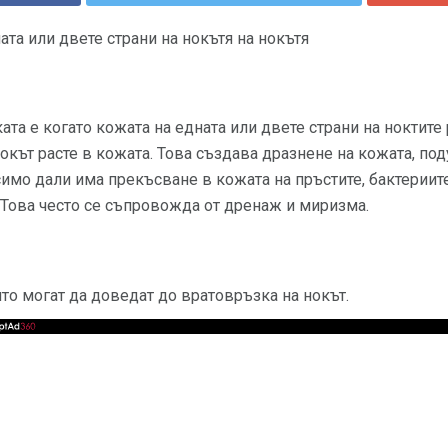
ата или двете страни на нокътя на нокътя
ата е когато кожата на едната или двете страни на ноктите
нокът расте в кожата. Това създава дразнене на кожата, по
симо дали има прекъсване в кожата на пръстите, бактериите
 Това често се съпровожда от дренаж и миризма.
то могат да доведат до вратовръзка на нокът.