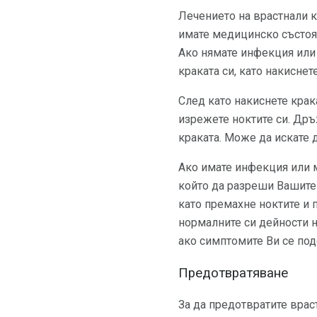
Лечението на врастнали 
имате медицинско състоя
Ако нямате инфекция или 
краката си, като накиснет
След като накиснете крак
изрежете ноктите си. Дръ
краката. Може да искате д
Ако имате инфекция или 
който да разреши Вашите 
като премахне ноктите и 
нормалните си дейности н
ако симптомите Ви се под
Предотвратяване
За да предотвратите враст