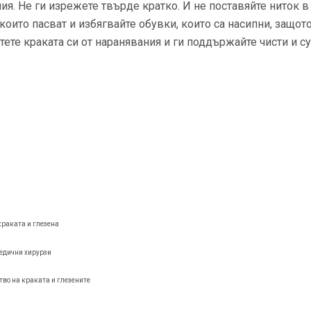
ия. Не ги изрежете твърде кратко. И не поставяйте ниток в 
които пасват и избягвайте обувки, които са насипни, защот
тете краката си от наранявания и ги поддържайте чисти и с
краката и глезена
едични хирурзи
во на краката и глезените