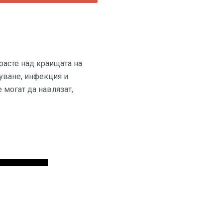
 расте над краищата на
дуване, инфекция и
 могат да навлязат,