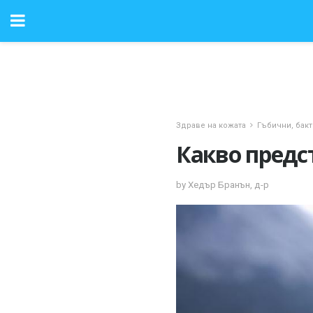
Здраве на кожата
Гъбични, бак
Какво предс
by Хедър Бранън, д-р