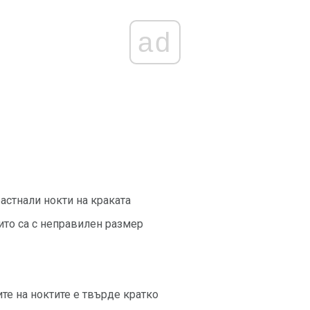
ad
астнали нокти на краката
ито са с неправилен размер
те на ноктите е твърде кратко