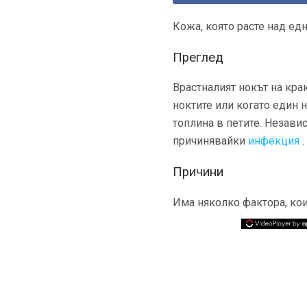
Кожа, която расте над едн
Преглед
Врастналият нокът на крак
ноктите или когато един 
топлина в петите. Незави
причинявайки
инфекция
.
Причини
Има няколко фактора, кои