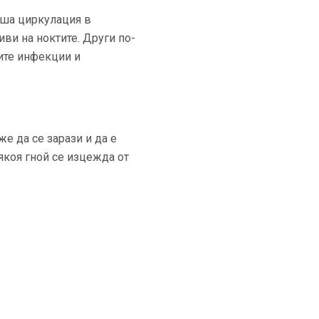
оша циркулация в
ви на ноктите. Други по-
ите инфекции и
е да се зарази и да е
якоя гной се изцежда от