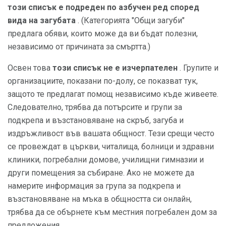
този списък е подреден по азбучен ред според
вида на загубата
. (Категорията "Общи загуби"
предлага обяви, които може да ви бъдат полезни,
независимо от причината за смъртта.)
Освен това
този списък не е изчерпателен
. Групите и
организациите, показани по-долу, се показват тук,
защото те предлагат помощ независимо къде живеете.
Следователно, трябва да потърсите и групи за
подкрепа и възстановяване на скръб, загуба и
издръжливост във вашата общност. Тези срещи често
се провеждат в църкви, читалища, болници и здравни
клиники, погребални домове, училищни гимназии и
други помещения за събиране. Ако не можете да
намерите информация за група за подкрепа и
възстановяване на мъка в общността си онлайн,
трябва да се обърнете към местния погребален дом за
предложения.