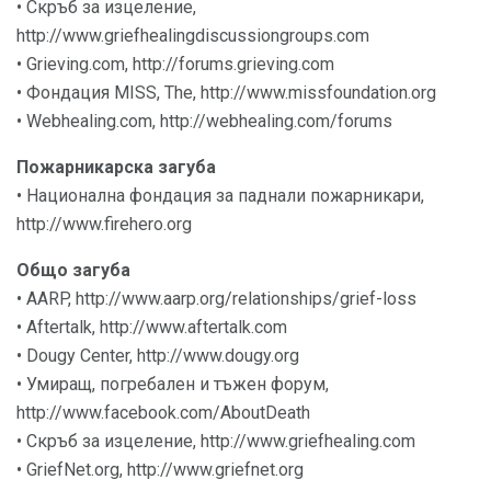
• Скръб за изцеление,
http://www.griefhealingdiscussiongroups.com
• Grieving.com, http://forums.grieving.com
• Фондация MISS, The, http://www.missfoundation.org
• Webhealing.com, http://webhealing.com/forums
Пожарникарска загуба
• Национална фондация за паднали пожарникари,
http://www.firehero.org
Общо загуба
• AARP, http://www.aarp.org/relationships/grief-loss
• Aftertalk, http://www.aftertalk.com
• Dougy Center, http://www.dougy.org
• Умиращ, погребален и тъжен форум,
http://www.facebook.com/AboutDeath
• Скръб за изцеление, http://www.griefhealing.com
• GriefNet.org, http://www.griefnet.org