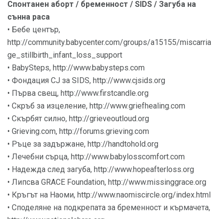
Спонтанен аборт / бременност / SIDS / Загуба на
сънна раса
• Бебе център,
http://community.babycenter.com/groups/a15155/miscarria
ge_stillbirth_infant_loss_support
• BabySteps, http://www.babysteps.com
• Фондация CJ за SIDS, http://www.cjsids.org
• Първа свещ, http://www.firstcandle.org
• Скръб за изцеление, http://www.griefhealing.com
• Скърбят силно, http://grieveoutloud.org
• Grieving.com, http://forums.grieving.com
• Ръце за задържане, http://handtohold.org
• Лечебни сърца, http://www.babylosscomfort.com
• Надежда след загуба, http://www.hopeafterloss.org
• Липсва GRACE Foundation, http://www.missinggrace.org
• Кръгът на Наоми, http://www.naomiscircle.org/index.html
• Споделяне на подкрепата за бременност и кърмачета,