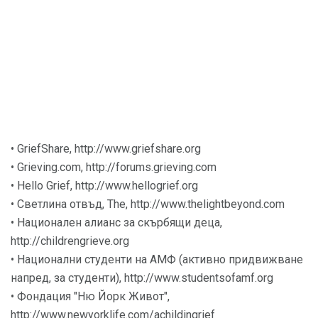
• GriefShare, http://www.griefshare.org
• Grieving.com, http://forums.grieving.com
• Hello Grief, http://www.hellogrief.org
• Светлина отвъд, The, http://www.thelightbeyond.com
• Национален алианс за скърбящи деца,
http://childrengrieve.org
• Национални студенти на АМФ (активно придвижване
напред, за студенти), http://www.studentsofamf.org
• Фондация "Ню Йорк Живот",
http://www.newyorklife.com/achildingrief