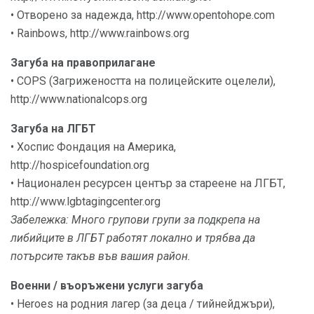
• Отворено за надежда, http://www.opentohope.com
• Rainbows, http://www.rainbows.org
Загуба на правоприлагане
• COPS (Загрижеността на полицейските оцелели),
http://www.nationalcops.org
Загуба на ЛГБТ
• Хоспис Фондация на Америка,
http://hospicefoundation.org
• Национален ресурсен център за стареене на ЛГБТ,
http://www.lgbtagingcenter.org
Забележка: Много групови групи за подкрепа на
либийците в ЛГБТ работят локално и трябва да
потърсите такъв във вашия район.
Военни / въоръжени услуги загуба
• Heroes на родния лагер (за деца / тийнейджъри),