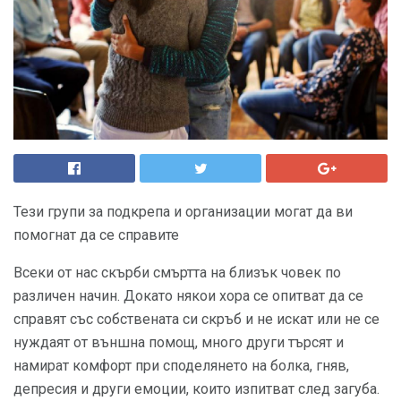
Тези групи за подкрепа и организации могат да ви
помогнат да се справите
Всеки от нас скърби смъртта на близък човек по
различен начин. Докато някои хора се опитват да се
справят със собствената си скръб и не искат или не се
нуждаят от външна помощ, много други търсят и
намират комфорт при споделянето на болка, гняв,
депресия и други емоции, които изпитват след загуба.