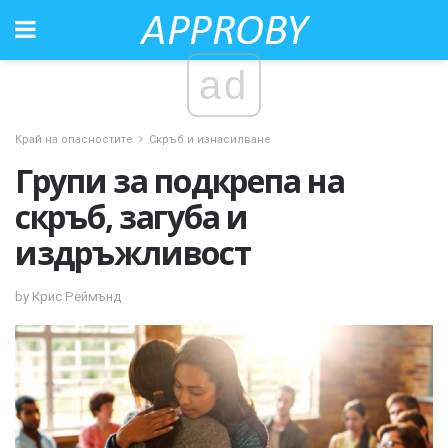
ad
Край на опасностите
Скръб и изнасилване
Групи за подкрепа на
скръб, загуба и
издръжливост
by Крис Реймънд