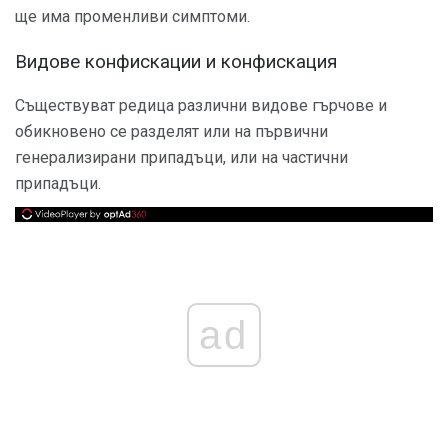
ще има променливи симптоми.
Видове конфискации и конфискация
Съществуват редица различни видове гърчове и
обикновено се разделят или на първични
генерализирани припадъци, или на частични
припадъци.
ad