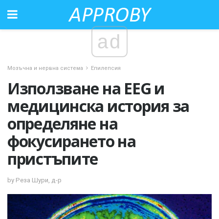
ad
Мозъчна и нервна система
Епилепсия
Използване на EEG и
медицинска история за
определяне на
фокусирането на
пристъпите
by Реза Шури, д-р