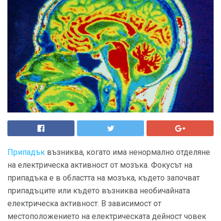
Припадък
възниква, когато има ненормално отделяне
на електрическа активност от мозъка. Фокусът на
припадъка е в областта на мозъка, където започват
припадъците или където възниква необичайната
електрическа активност. В зависимост от
местоположението на електрическата дейност човек