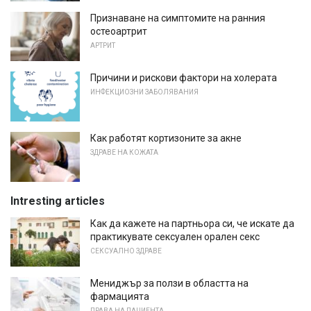
Признаване на симптомите на ранния
остеоартрит
АРТРИТ
Причини и рискови фактори на холерата
ИНФЕКЦИОЗНИ ЗАБОЛЯВАНИЯ
Как работят кортизоните за акне
ЗДРАВЕ НА КОЖАТА
Intresting articles
Как да кажете на партньора си, че искате да
практикувате сексуален орален секс
СЕКСУАЛНО ЗДРАВЕ
Мениджър за ползи в областта на
фармацията
ПРАВА НА ПАЦИЕНТА