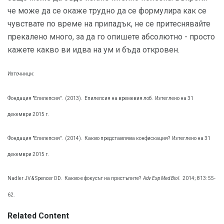
че може да се окаже трудно да се формулира как се
чувствате по време на припадък, не се притеснявайте
прекалено много, за да го опишете абсолютно - просто
кажете какво ви идва на ум и бъда откровен.
Източници:
Фондация "Епилепсия".
(2013).
Епилепсия на времевия лоб.
Изтеглено на 31
декември 2015 г.
Фондация "Епилепсия".
(2014).
Какво представлява конфискация?
Изтеглено на 31
декември 2015 г.
Nadler JV & Spencer DD.
Какво е фокусът на пристъпите?
Adv Exp Med Biol.
2014; 813: 55-
62.
Related Content