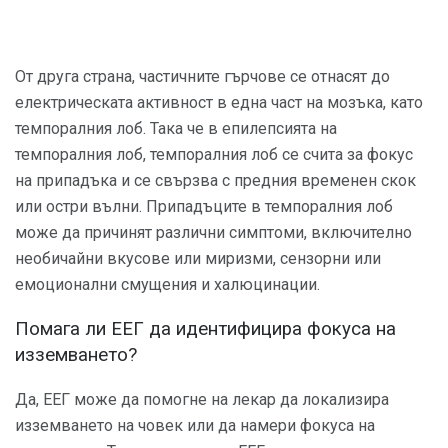
От друга страна, частичните гърчове се отнасят до
електрическата активност в една част на мозъка, като
темпоралния лоб. Така че в епилепсията на
темпоралния лоб, темпоралния лоб се счита за фокус
на припадъка и се свързва с предния временен скок
или остри вълни. Припадъците в темпоралния лоб
може да причинят различни симптоми, включително
необичайни вкусове или миризми, сензорни или
емоционални смущения и халюцинации.
Помага ли ЕЕГ да идентифицира фокуса на
изземването?
Да, ЕЕГ може да помогне на лекар да локализира
изземването на човек или да намери фокуса на