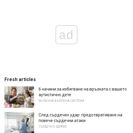
ad
Fresh articles
6 начини за избягване на връзката с вашето
аутистично дете
МОЗЪЧНА И НЕРВНА СИСТЕМА
След сърдечен удар: предотвратяване на
повече сърдечни атаки
СЪРДЕЧНО ЗДРАВЕ