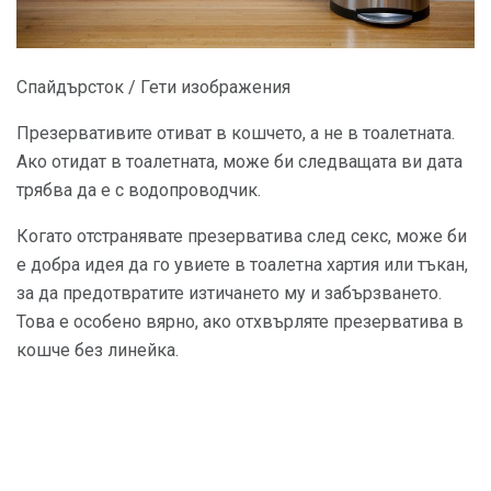
Спайдърсток / Гети изображения
Презервативите отиват в кошчето, а не в тоалетната.
Ако отидат в тоалетната, може би следващата ви дата
трябва да е с водопроводчик.
Когато отстранявате презерватива след секс, може би
е добра идея да го увиете в тоалетна хартия или тъкан,
за да предотвратите изтичането му и забързването.
Това е особено вярно, ако отхвърляте презерватива в
кошче без линейка.