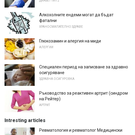
ДИАБЕТ ТИП 2
Алкохолните ендеми могат да бъдат
фатални
ХРАНОСМИЛАТЕЛНО ЗДРАВЕ
Глюкозамин и алергия на миди
АЛЕРГИИ
Специален период на записване за здравно
осигуряване
ЗДРАВНА ОСИГУРОВКА
Ръководство за реактивен артрит (синдром
на Рейтер)
АРТРИТ
Intresting articles
Ревматология и ревматолог Медицински