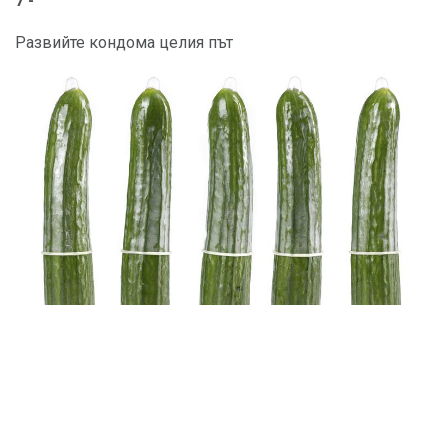
7 -
Развийте кондома целия път