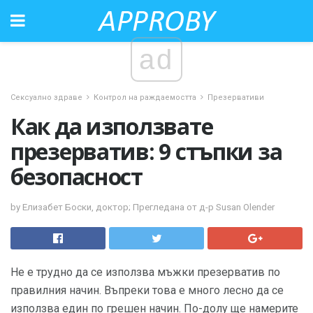
ad
Сексуално здраве
Контрол на раждаемостта
Презервативи
Как да използвате
презерватив: 9 стъпки за
безопасност
by Елизабет Боски, доктор; Прегледана от д-р Susan Olender
Не е трудно да се използва мъжки презерватив по
правилния начин. Въпреки това е много лесно да се
използва един по грешен начин. По-долу ще намерите