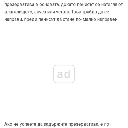
презерватива в основата, докато пенисът се изтегля от
влагалището, ануса или устата. Това трябва да се
направи, преди пенисът да стане по-малко изправен.
ad
Ако не успеете да задържите презерватива, е по-