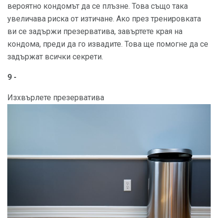
вероятно кондомът да се плъзне. Това също така
увеличава риска от изтичане. Ако през тренировката
ви се задържи презерватива, завъртете края на
кондома, преди да го извадите. Това ще помогне да се
задържат всички секрети.
9 -
Изхвърлете презерватива