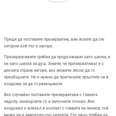
Преди да поставите презерватив, вие искате да сте
сигурни кой път е нагоре.
Презервативите трябва да продължават като шапка, а
не като шапка за душ. Знаете, че презервативът е с
дясната страна нагоре, ако можете лесно да го
преобърнете. Не е нужно да притискате пръстите си в
кондома, за да го развържете.
Ако случайно поставите презерватива с главата
надолу, изхвърлете го и започнете отново. Ако
кондомът е влязъл в контакт с главата на пениса, той
може да е замърсен със секрети. Ето защо трябва да