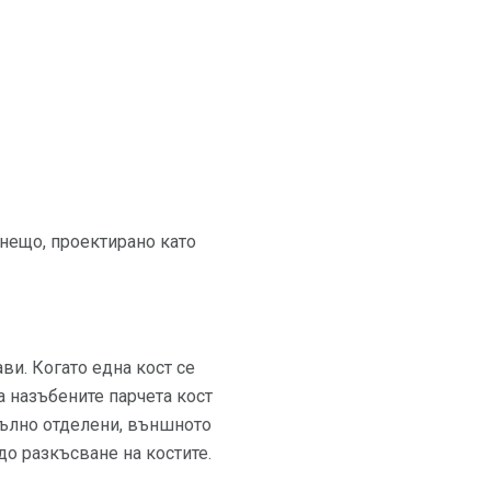
 нещо, проектирано като
ви. Когато една кост се
а назъбените парчета кост
апълно отделени, външното
о разкъсване на костите.