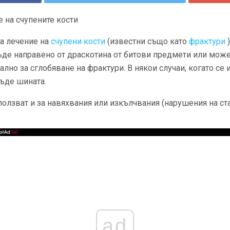
 на счупените кости
за лечение на
счупени кости
(известни също като
фрактури
)
ъде направено от драскотина от битови предмети или мож
лно за сглобяване на фрактури. В някои случаи, когато се
ъде шината.
олзват и за навяхвания или изкълчвания (нарушения на ста
ad