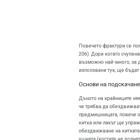
Повечето фрактури се поя
206). Дори когато счупена
възможно най-много, за д
използвани тук, ще бъдат
Основи на подскачан
Дъното на крайниците ням
че трябва да обездвижват
предмишницата, повече от
китка или лакът ще упраж
обездвижване на китката и
ушната (костите на долната