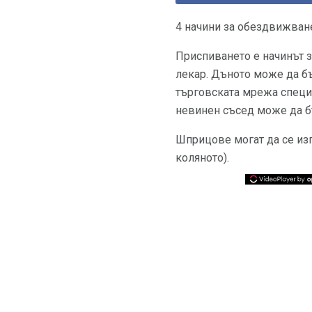
4 начини за обездвижване
Приспиването е начинът 
лекар. Дъното може да б
търговската мрежа специа
невинен съсед може да б
Шприцове могат да се изп
коляното).