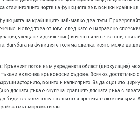
а отличителните черти на функцията във всички крайници.
 функцията на крайниците най-малко два пъти. Проверявай
чение, и след това отново, след като е направено сплесква
лация, усещане и движение) изчезна или се влоши, опитай
а. Загубата на функция е голяма сделка, която може да до
к:
Кръвният поток към увредената област (циркулация) мож
тъкани включва кръвоносни съдове. Всичко, достатъчно сил
азруши артериите, вените и капилярите. За да оцените цирк
ако дясната ръка е счупена, сравнете дясната ръка с лявата
да бъде толкова топъл, колкото и противоположния край. А
в района е компрометиран.