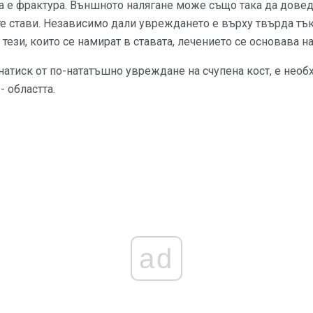
а е фрактура. Външното налягане може също така да дове
е стави. Независимо дали увреждането е върху твърда тъка
 тези, които се намират в ставата, лечението се основава 
натиск от по-нататъшно увреждане на счупена кост, е необ
- областта.
ad