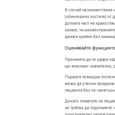
В случай на разместване 
(обикновено костите) от д
долната част на крака (пи
казват, че разместваният
движи крайно без никакв
Оценявайте функцият
Причината да се удари на
ще изискват значително, 
Първата помощна постелк
може да улесни придвижв
пациента без по-нататъшн
Докато помагате на пацие
не трябва да подпомагат
допълнително увреждане 