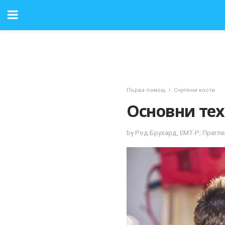
Първа помощ
Счупени кости
Основни тех
by Род Брухард, ЕМТ-Р; Прегле