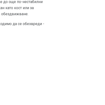
де до още по-нестабилни
н като кост или за
на обездвижване.
ходимо да се обезвреди -