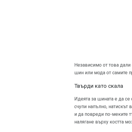
Независимо от това дали 
шин или мода от самите п
Твърди като скала
Идеята за шината е да се
счупи напълно, натискът 
и да повреди по-меките тъ
налягане върху костта мо