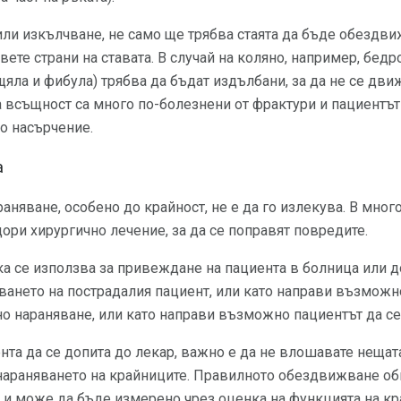
или изкълчване, не само ще трябва стаята да бъде обездвиж
вете страни на ставата. В случай на коляно, например, бедр
щяла и фибула) трябва да бъдат издълбани, за да не се дви
а всъщност са много по-болезнени от фрактури и пациентът
о насърчение.
а
раняване, особено до крайност, не е да го излекува. В мног
дори хирургично лечение, за да се поправят повредите.
а се използва за привеждане на пациента в болница или д
ането на пострадалия пациент, или като направи възмож
о нараняване, или като направи възможно пациентът да с
нта да се допита до лекар, важно е да не влошавате нещат
 нараняването на крайниците. Правилното обездвижване о
и може да бъде измерено чрез оценка на функцията на кр