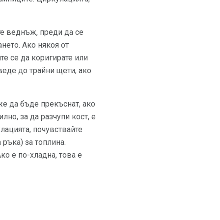
те веднъж, преди да се
нето. Ако някоя от
те се да коригирате или
веде до трайни щети, ако
е да бъде прекъснат, ако
но, за да разчупи кост, е
улацията, почувствайте
 ръка) за топлина.
ко е по-хладна, това е