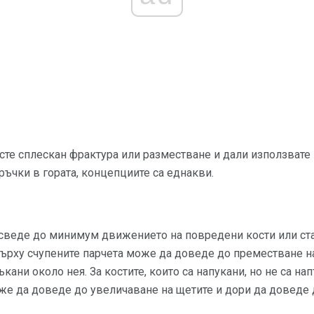
сте сплескан фрактура или разместване и дали използвате
ръчки в гората, концепциите са еднакви.
 сведе до минимум движението на повредени кости или ста
върху счупените парчета може да доведе до преместване н
кани около нея. За костите, които са напукани, но не са н
же да доведе до увеличаване на щетите и дори да доведе д