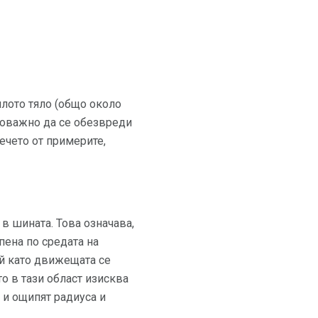
ялото тяло (общо около
новажно да се обезвреди
ечето от примерите,
в шината. Това означава,
пена по средата на
ъй като движещата се
о в тази област изисква
т и ощипят радиуса и