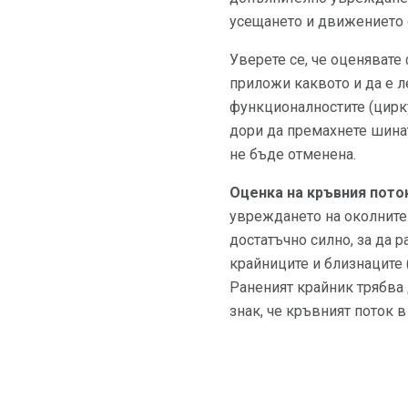
усещането и движението с
Уверете се, че оценявате
приложи каквото и да е ле
функционалностите (цирку
дори да премахнете шинат
не бъде отменена.
Оценка на кръвния пото
увреждането на околните 
достатъчно силно, за да р
крайниците и близнаците (
Раненият крайник трябва 
знак, че кръвният поток 