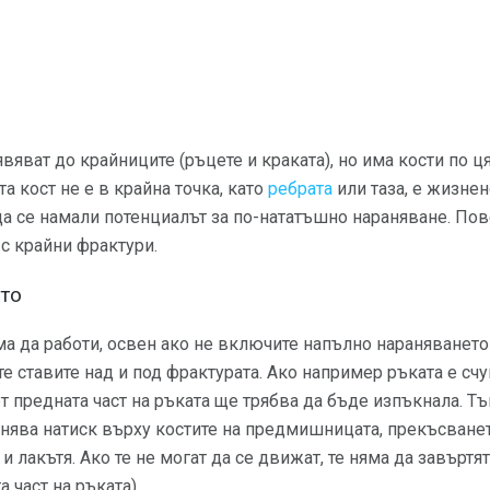
вяват до крайниците (ръцете и краката), но има кости по ц
та кост не е в крайна точка, като
ребрата
или таза, е жизне
а се намали потенциалът за по-нататъшно нараняване. Пов
 с крайни фрактури.
ето
а да работи, освен ако не включите напълно нараняването 
е ставите над и под фрактурата. Ако например ръката е счу
 предната част на ръката ще трябва да бъде изпъкнала. Т
нява натиск върху костите на предмишницата, прекъсванет
 лакътя. Ако те не могат да се движат, те няма да завъртя
 част на ръката).