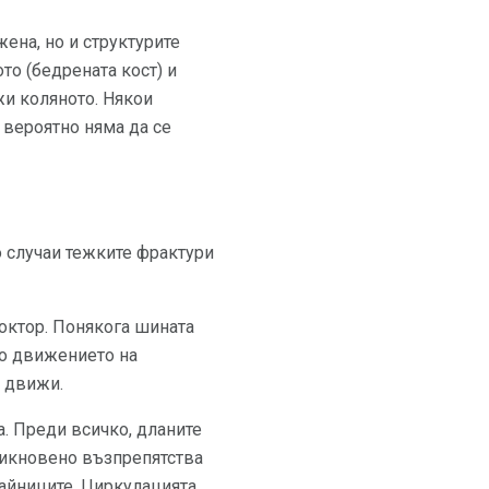
ена, но и структурите
ото (бедрената кост) и
жи коляното. Някои
 вероятно няма да се
о случаи тежките фрактури
октор. Понякога шината
но движението на
е движи.
а. Преди всичко, дланите
бикновено възпрепятства
айниците. Циркулацията,