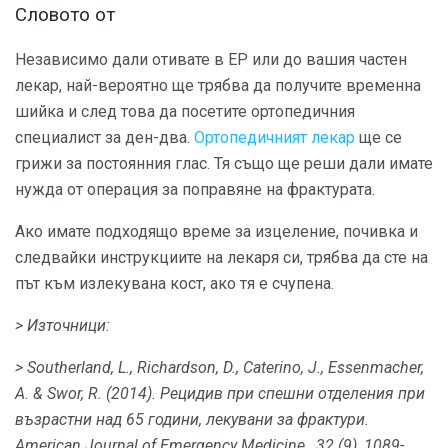
Словото от
Независимо дали отивате в ЕР или до вашия частен
лекар, най-вероятно ще трябва да получите временна
шийка и след това да посетите ортопедичния
специалист за ден-два.
Ортопедичният лекар
ще се
грижи за постоянния глас. Тя също ще реши дали имате
нужда от операция за поправяне на фрактурата.
Ако имате подходящо време за изцеление, почивка и
следвайки инструкциите на лекаря си, трябва да сте на
път към излекувана кост, ако тя е счупена.
> Източници:
> Southerland, L., Richardson, D., Caterino, J., Essenmacher,
A. & Swor, R. (2014).
Рецидив при спешни отделения при
възрастни над 65 години, лекувани за фрактури.
American Journal of Emergency Medicine
,
32
(9), 1089-