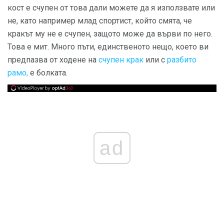
кост е счупен от това дали можете да я използвате или
не, като например млад спортист, който смята, че
кракът му не е счупен, защото може да върви по него.
Това е мит. Много пъти, единственото нещо, което ви
предпазва от ходене на
счупен крак
или с
разбито
рамо,
е болката.
ad