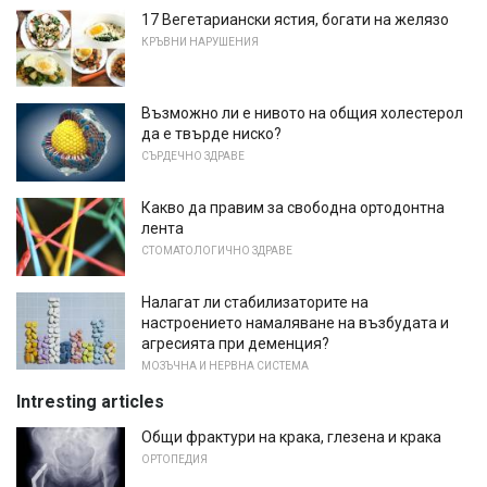
17 Вегетариански ястия, богати на желязо
КРЪВНИ НАРУШЕНИЯ
Възможно ли е нивото на общия холестерол
да е твърде ниско?
СЪРДЕЧНО ЗДРАВЕ
Какво да правим за свободна ортодонтна
лента
СТОМАТОЛОГИЧНО ЗДРАВЕ
Налагат ли стабилизаторите на
настроението намаляване на възбудата и
агресията при деменция?
МОЗЪЧНА И НЕРВНА СИСТЕМА
Intresting articles
Общи фрактури на крака, глезена и крака
ОРТОПЕДИЯ