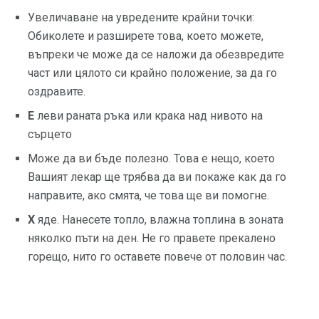
Увеличаване на увредените крайни точки:
Обиколете и разширете това, което можете,
въпреки че може да се наложи да обезвредите
част или цялото си крайно положение, за да го
оздравите.
E
леви раната ръка или крака над нивото на
сърцето
Може да ви бъде полезно. Това е нещо, което
Вашият лекар ще трябва да ви покаже как да го
направите, ако смята, че това ще ви помогне.
Х
яде. Нанесете топло, влажна топлина в зоната
няколко пъти на ден. Не го правете прекалено
горещо, нито го оставете повече от половин час.