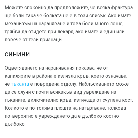
Можете спокойно да предположите, че всяка фрактура
ще боли, така че болката не е в този списък. Ако имате
механизъм на нараняване и това боли много лошо,
трябва да отидете при лекаря, ако имате и един или
повече от тези признаци.
синини
Оцветяването на наранявания показва, че от
капилярите в района е излязла кръв, което означава,
че
тъканта
е повредена отдолу. Наблъскването може
да се случи с почти всякакъв вид увреждане на
тъканите, включително кръв, изтичаща от счупена кост.
Колкото е по-голяма площта на натъртване, толкова
по-вероятно е увреждането да е дълбоко костно
дълбоко.