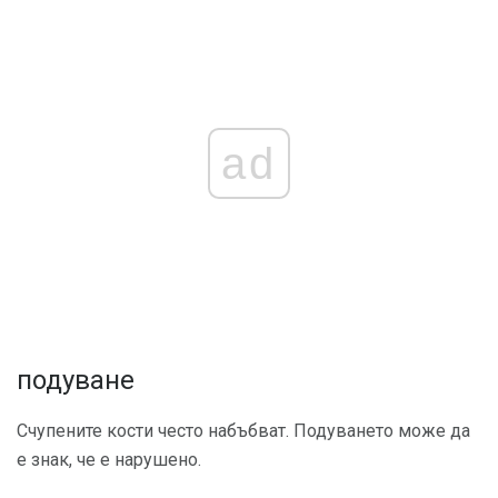
ad
подуване
Счупените кости често набъбват. Подуването може да
е знак, че е нарушено.