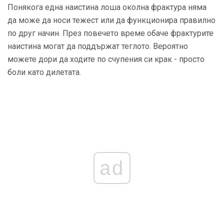
Понякога една наистина лоша околна фрактура няма
да може да носи тежест или да функционира правилно
по друг начин. През повечето време обаче фрактурите
наистина могат да поддържат теглото. Вероятно
можете дори да ходите по счупения си крак - просто
боли като дилетата.
ad