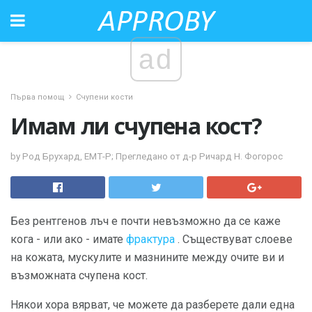
ad
Първа помощ
Счупени кости
Имам ли счупена кост?
by Род Брухард, ЕМТ-Р; Прегледано от д-р Ричард Н. Фогорос
Без рентгенов лъч е почти невъзможно да се каже
кога - или ако - имате
фрактура
. Съществуват слоеве
на кожата, мускулите и мазнините между очите ви и
възможната счупена кост.
Някои хора вярват, че можете да разберете дали една