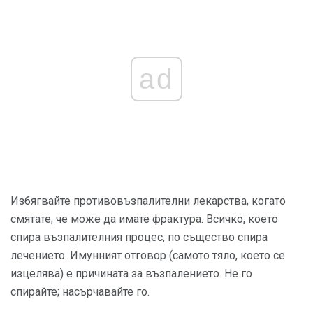
ad
Избягвайте противовъзпалителни лекарства, когато
смятате, че може да имате фрактура. Всичко, което
спира възпалителния процес, по същество спира
лечението. Имунният отговор (самото тяло, което се
изцелява) е причината за възпалението. Не го
спирайте; насърчавайте го.