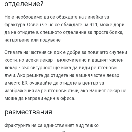
отделение?
Не е необходимо да се обаждате на линейка за
фрактура. Освен че не се обаждате на 911, може дори
да не отидете в спешното отделение за проста болка,
натъртване или подуване.
Отивате на частния си док е добре за повечето счупени
кости, но всеки лекар - включително и вашият частен
лекар - със сигурност ще иска да види рентгенови
лъчи. Ако решите да отидете на вашия частен лекар
вместо ER, очаквайте да отидете в център за
изображения за рентгенови лъчи, ако Вашият лекар не
може да направи един в офиса.
размествания
Фрактурите не са единственият вид тежко