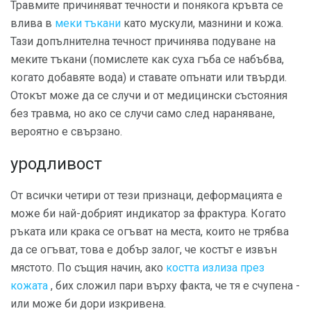
Травмите причиняват течности и понякога кръвта се
влива в
меки тъкани
като мускули, мазнини и кожа.
Тази допълнителна течност причинява подуване на
меките тъкани (помислете как суха гъба се набъбва,
когато добавяте вода) и ставате опънати или твърди.
Отокът може да се случи и от медицински състояния
без травма, но ако се случи само след нараняване,
вероятно е свързано.
уродливост
От всички четири от тези признаци, деформацията е
може би най-добрият индикатор за фрактура. Когато
ръката или крака се огъват на места, които не трябва
да се огъват, това е добър залог, че костът е извън
мястото. По същия начин, ако
костта излиза през
кожата
, бих сложил пари върху факта, че тя е счупена -
или може би дори изкривена.