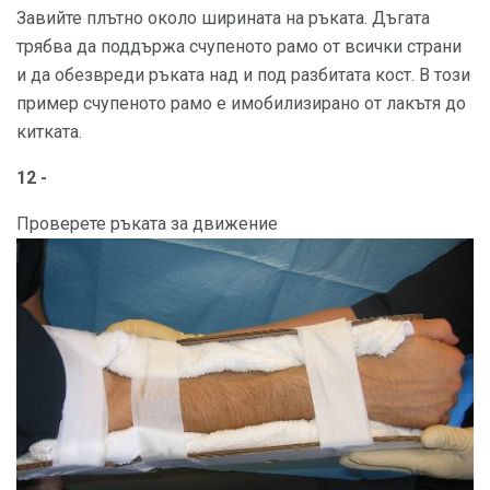
Завийте плътно около ширината на ръката. Дъгата
трябва да поддържа счупеното рамо от всички страни
и да обезвреди ръката над и под разбитата кост. В този
пример счупеното рамо е имобилизирано от лакътя до
китката.
12 -
Проверете ръката за движение