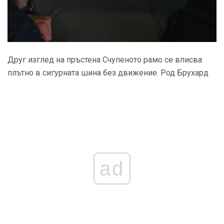
Друг изглед на пръстена Счупеното рамо се вписва
плътно в сигурната шина без движение. Род Брухард
ad