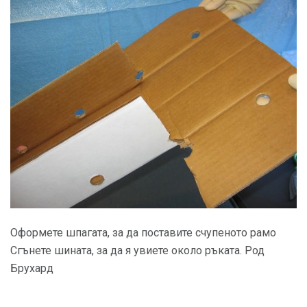
Оформете шпагата, за да поставите счупеното рамо
Сгънете шината, за да я увиете около ръката. Род
Брухард