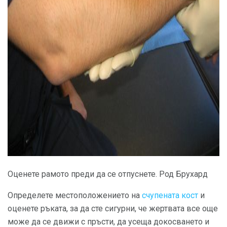
ad
Оценете рамото преди да се отпуснете. Род Брухард
Определете местоположението на
счупената кост
и
оценете ръката, за да сте сигурни, че жертвата все още
може да се движи с пръсти, да усеща докосването и