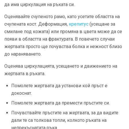
да има циркулация на ръката си.
Оценявайте счупеното рамо, като усетите областта на
счупената кост. Деформация,
крепитус
(усещане за
смилане под кожата) или промяна в цвета може да се
появи в областта на фрактурата. В повечето случаи
жертвата просто ще почувства болка и нежност близо
до нараняването.
Оценява циркулацията, усещането и движението на
жертвата в ръката.
Помолете жертвата да установи кой пръст е
докоснат.
Помолете жертвата да премести пръстите си.
Почувствайте пръстите на жертвата, за да видите
дали те са толкова топли, колкото ръката на
непрекъснатата ръка.