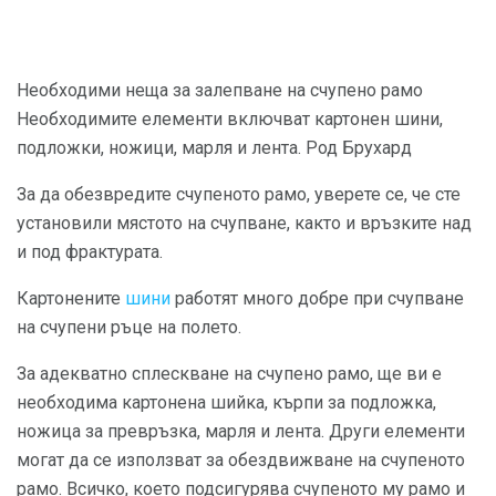
Необходими неща за залепване на счупено рамо
Необходимите елементи включват картонен шини,
подложки, ножици, марля и лента. Род Брухард
За да обезвредите счупеното рамо, уверете се, че сте
установили мястото на счупване, както и връзките над
и под фрактурата.
Картонените
шини
работят много добре при счупване
на счупени ръце на полето.
За адекватно сплескване на счупено рамо, ще ви е
необходима картонена шийка, кърпи за подложка,
ножица за превръзка, марля и лента. Други елементи
могат да се използват за обездвижване на счупеното
рамо. Всичко, което подсигурява счупеното му рамо и