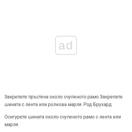
ad
Закрепете пръстена около счупеното рамо Закрепете
шината с лента или ролкова марля. Род Брухард
Осигурете шината около счупеното рамо с лента или
марля.