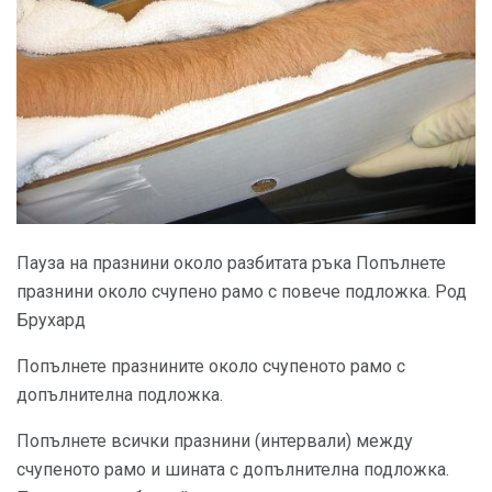
Пауза на празнини около разбитата ръка Попълнете
празнини около счупено рамо с повече подложка. Род
Брухард
Попълнете празнините около счупеното рамо с
допълнителна подложка.
Попълнете всички празнини (интервали) между
счупеното рамо и шината с допълнителна подложка.