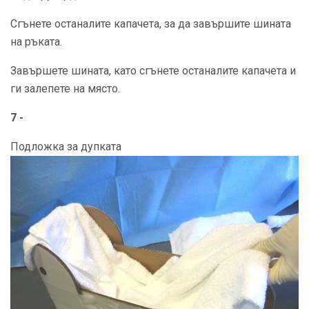
Сгънете останалите капачета, за да завършите шината
на ръката.
Завършете шината, като сгънете останалите капачета и
ги залепете на място.
7 -
Подложка за дупката