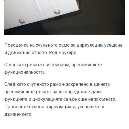
Преоценка на счупеното рамо за циркулация, усещане
и движение отново. Род Брухард
След като ръката е изпъкнала, преосмислете
функционалността.
След като счупеното рамо е закрепено в шината,
преосмислете ръката, за да определите дали
функцията и циркулацията са все още непокътнати.
Проверете отново циркулацията, усещането и
движението.