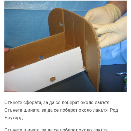
Огънете сферата, за да се поберат около лакътя
Огънете шината, за да се поберат около лакътя. Род
Брухард
Огънете шината, за да се поберат около лакътя.