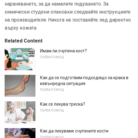
нараняването, за да намалите подуването. За
химически студени опаковки следвайте инструкциите
на производителя. Никога не поставяйте лед директно
върху кожата.
Related Content
Имам ли счупена кост?
ПЪРВА ПОМОЩ
Как да се подготвим подходящо за крака в
извънредна ситуация
ПЪРВА ПОМОЩ
Как се лекува треска?
ПЪРВА ПОМОЩ
Как да лекуваме счупените кости
ПЪРВА ПОМОЩ