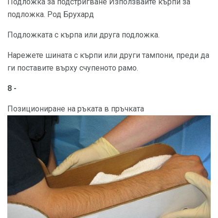
Подложка за подстригване Използвайте кърпи за
подложка. Род Брухард
Подложката с кърпа или друга подложка.
Нарежете шината с кърпи или други тампони, преди да
ги поставите върху счупеното рамо.
8 -
Позициониране на ръката в пръчката