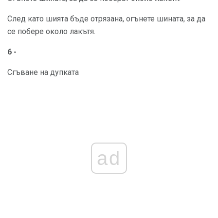
След като шията бъде отрязана, огънете шината, за да
се побере около лакътя.
6 -
Сгъване на дупката
ad