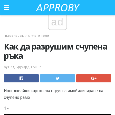
ad
Първа помощ
Счупени кости
Как да разрушим счупена
ръка
by Род Брухард, ЕМТ-Р
Използвайки картонена струя за имобилизиране на
счупено рамо
1 -