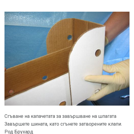
Сгъване на капачетата за завършване на шпагата
Завършете шината, като сгънете затворените клапи.
Род Брухард