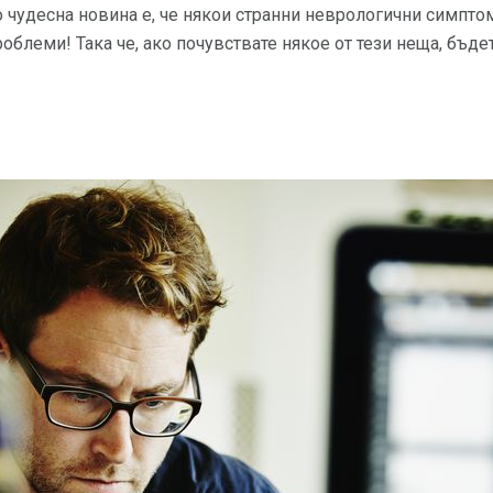
о чудесна новина е, че някои странни неврологични симптом
блеми! Така че, ако почувствате някое от тези неща, бъдет