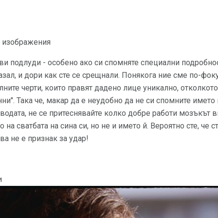
и изображения
и подлуди - особено ако си спомняте специални подробнос
казал, и дори как сте се срещнали. Понякога ние сме по-фо
лните черти, които правят дадено лице уникално, отколкото
ни". Така че, макар да е неудобно да не си спомните името 
водата, не се притеснявайте колко добре работи мозъкът ви
 на сватбата на сина си, но не и името й. Вероятно сте, че с
ова не е признак за удар!
и