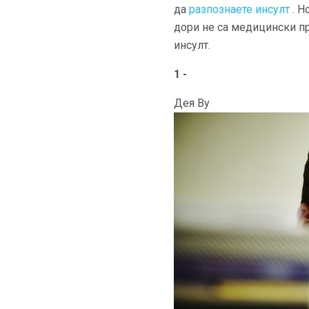
да
разпознаете инсулт
. Н
дори не са медицински про
инсулт.
1 -
Дея Ву