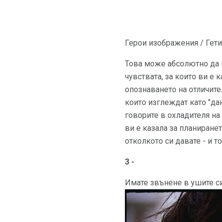
Герои изображения / Гет
Това може абсолютно да в
чувствата, за които ви е 
опознаването на отличите
които изглеждат като "дан
говорите в охладителя на 
ви е казала за планирането
отколкото си давате - и т
3 -
Имате звънене в ушите с