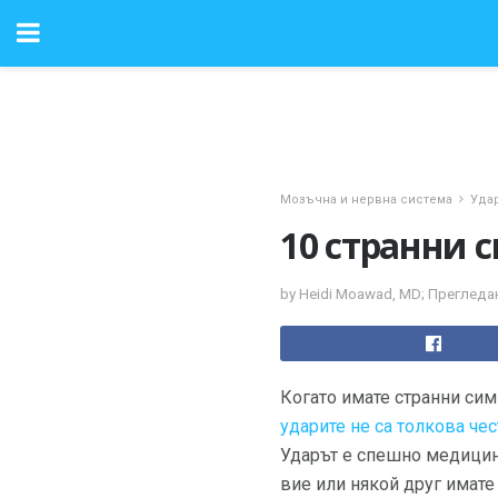
Мозъчна и нервна система
Уда
10 странни 
by Heidi Moawad, MD; Прегледа
Когато имате странни сим
ударите не са толкова чес
Ударът е спешно медицин
вие или някой друг имате 