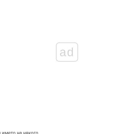
ad
 името на някого