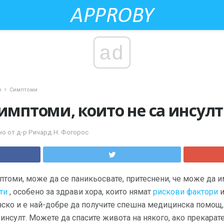
ad
р
Симптоми
симптоми, които не са инсулт
но от д-р Ричард Н. Фогорос
птоми, може да се паникьосвате, притеснени, че може да и
ти
, особено за здрави хора, които нямат
рискови фактори
и
ско и е най-добре да получите спешна медицинска помощ, 
инсулт. Можете да спасите живота на някого, ако прекарате