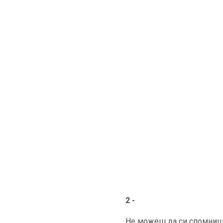
2 -
Не можеш да си спомниш