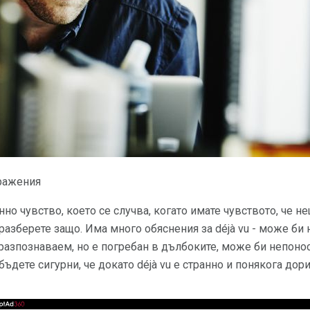
бражения
анно чувство, което се случва, когато имате чувството, че н
 разберете защо. Има много обяснения за déjà vu - може би
разпознаваем, но е погребан в дълбоките, може би непонос
ъдете сигурни, че докато déjà vu е странно и понякога дор