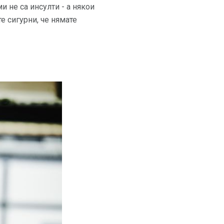
и не са инсулти - а някои
е сигурни, че нямате