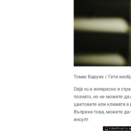
Томас Баруик / Гети изо
Déjà vu е интересно и стр
познато, но не можете да
цветовете или климата е 
Въпреки това, можете да б
инсулт.