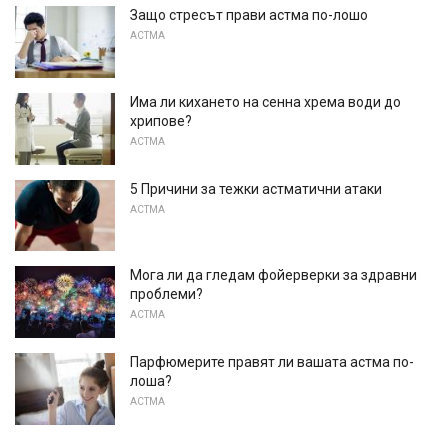
Защо стресът прави астма по-лошо
АСТМА
Има ли кихането на сенна хрема води до
хрипове?
АСТМА
5 Причини за тежки астматични атаки
АСТМА
Мога ли да гледам фойерверки за здравни
проблеми?
АСТМА
Парфюмерите правят ли вашата астма по-
лоша?
АСТМА