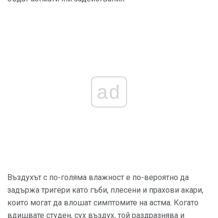
ad
Въздухът с по-голяма влажност е по-вероятно да
задържа тригери като гъби, плесени и прахови акари,
които могат да влошат симптомите на астма. Когато
вдишвате студен, сух въздух, той раздразнява и