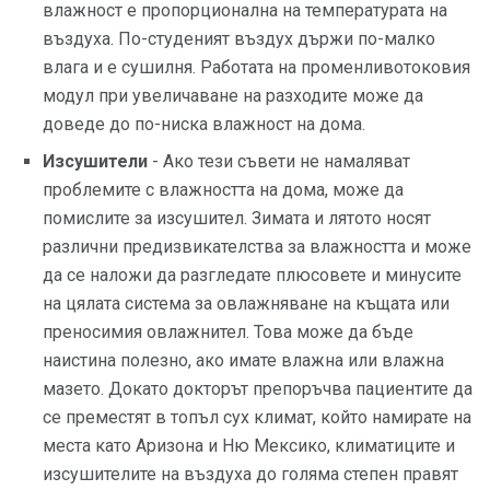
влажност е пропорционална на температурата на
въздуха. По-студеният въздух държи по-малко
влага и е сушилня. Работата на променливотоковия
модул при увеличаване на разходите може да
доведе до по-ниска влажност на дома.
Изсушители
- Ако тези съвети не намаляват
проблемите с влажността на дома, може да
помислите за изсушител. Зимата и лятото носят
различни предизвикателства за влажността и може
да се наложи да разгледате плюсовете и минусите
на цялата система за овлажняване на къщата или
преносимия овлажнител. Това може да бъде
наистина полезно, ако имате влажна или влажна
мазето. Докато докторът препоръчва пациентите да
се преместят в топъл сух климат, който намирате на
места като Аризона и Ню Мексико, климатиците и
изсушителите на въздуха до голяма степен правят