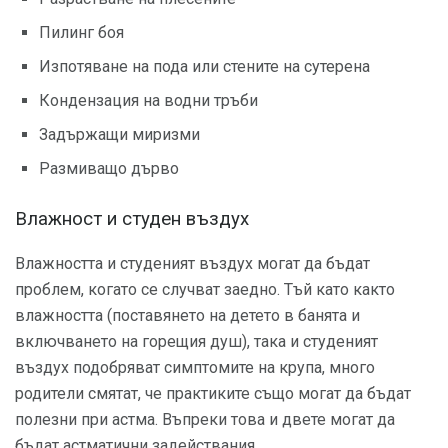
Пилинг боя
Изпотяване на пода или стените на сутерена
Кондензация на водни тръби
Задържащи миризми
Размиващо дърво
Влажност и студен въздух
Влажността и студеният въздух могат да бъдат
проблем, когато се случват заедно. Тъй като както
влажността (поставянето на детето в банята и
включването на горещия душ), така и студеният
въздух подобряват симптомите на крупа, много
родители смятат, че практиките също могат да бъдат
полезни при астма. Въпреки това и двете могат да
бъдат астматични задействания.