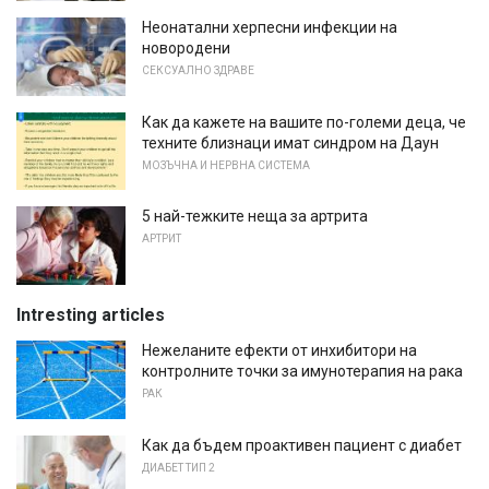
Неонатални херпесни инфекции на
новородени
СЕКСУАЛНО ЗДРАВЕ
Как да кажете на вашите по-големи деца, че
техните близнаци имат синдром на Даун
МОЗЪЧНА И НЕРВНА СИСТЕМА
5 най-тежките неща за артрита
АРТРИТ
Intresting articles
Нежеланите ефекти от инхибитори на
контролните точки за имунотерапия на рака
РАК
Как да бъдем проактивен пациент с диабет
ДИАБЕТ ТИП 2