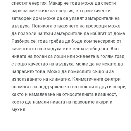
спестят енергия. Макар че това може да спести
пари за сметките за енергия, в херметически
затворен дом може да се улавят замърсители на
въздуха. Понякога отварянето на прозорци може
да позволи на тези замърсители да избягат от дома.
Разбира се, това трябва да бъде компенсирано от
качеството на въздуха във вашата общност. Ако
нивата на полен са лоши или живеете в голям град
с лошо качество на въздуха, може да не искате да
направите това. Може да помислите също и за
използването на климатик. Климатичните филтри
спомагат за поддържането на полени и други спори,
както и намаляване на относителната влажност,
което ще намали нивата на праховите акари и
мухъл.