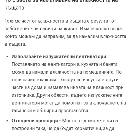
10 съвета за намаляване на влажността на
къщата
Голяма част от влажността в къщата е резултат от
собствените ни навици на живот. Има няколко неща,
които можем да направим, за да намалим влажността
в къщата.
Използвайте изпускателни вентилатори.
Поставянето на вентилатори в кухнята и банята
може да намали влажността на помещенията. По
този начин влажният въздух се изпуска в други
части на дома и намалява нивата на влажност при
източника. Други области, където изпускателните
вентилатори могат да помогнат за включването на
тавански и обширни пространства.
Отворени прозорци
- Много от домовете ни са
построени така, че да бъдат херметични, за да