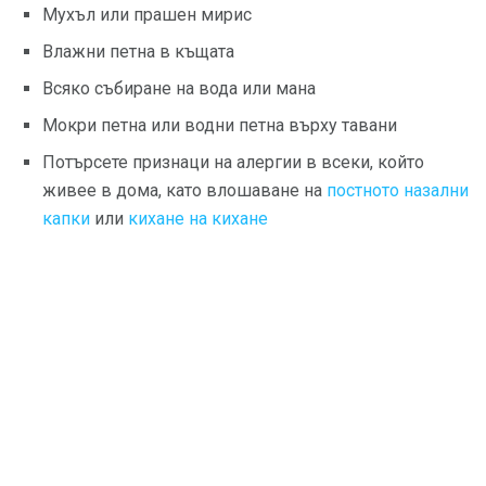
Мухъл или прашен мирис
Влажни петна в къщата
Всяко събиране на вода или мана
Мокри петна или водни петна върху тавани
Потърсете признаци на алергии в всеки, който
живее в дома, като влошаване на
постното назални
капки
или
кихане на кихане