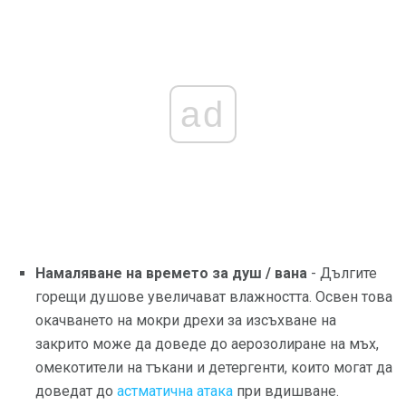
ad
Намаляване на времето за душ / вана
- Дългите
горещи душове увеличават влажността. Освен това
окачването на мокри дрехи за изсъхване на
закрито може да доведе до аерозолиране на мъх,
омекотители на тъкани и детергенти, които могат да
доведат до
астматична атака
при вдишване.