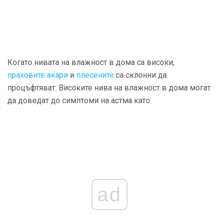
Когато нивата на влажност в дома са високи,
праховите акари
и
плесените
са склонни да
процъфтяват. Високите нива на влажност в дома могат
да доведат до симптоми на астма като:
ad