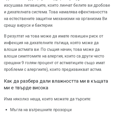
изсушава лигавиците, които линчат белите ви дробове
и дихателната система. Това намалява ефективността
на естествените защитни механизми на организма Ви
срещу вируси и бактерии.
В резултат на това може да имате повишен риск от
инфекция на дихателните пътища, която може да
влоши астмата ви. По същия начин, това може да
влоши симптомите на алергия, които са други често
срещани 9 голям процент от астматиците също имат
проблеми с алергиите), които предизвикват астма.
Как да разбера дали влажността ми в къщата
ми е твърде висока
Има няколко неща, които можете да търсите:
Мъгла на вътрешните прозорци