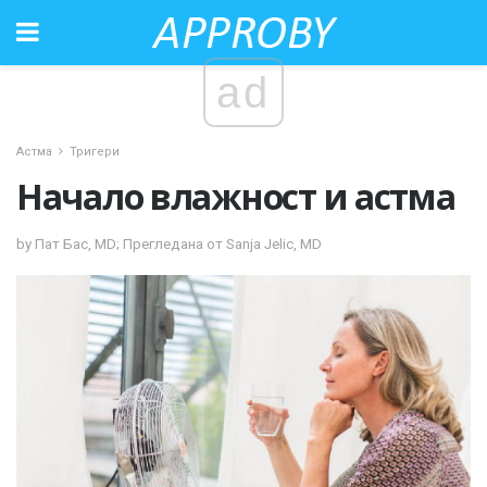
ad
Астма
Тригери
Начало влажност и астма
by Пат Бас, MD; Прегледана от Sanja Jelic, MD