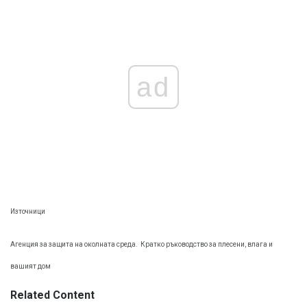
ad
Източници
Агенция за защита на околната среда.
Кратко ръководство за плесени, влага и
вашият дом
Related Content