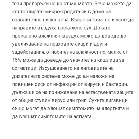
тези препоръки нещо от миналото. Вече можете да
контролирате микро-средата си в дома на
сравнително ниска цена. Въпреки това, не искате да
направите въздуха прекалено сух. Докато
прекалено влажният въздух може да доведе до
увеличаване на праховите акари и други
задействания, относителна влажност по-малка от
15% може да доведе до значителна кашлица за
астматици. Изсушаването на лигавиците на
дихателната система може да ви изложи на
повишен риск от инфекции от вируси и бактерии,
дължащи се на понижаване на естествената защита
от общия студен вирус или грип. Сухите лигавици
също могат да влошат симптомите на алергията и
да влошат симптомите на астмата.