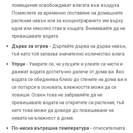
помещения освобождават влагата във въздуха.
Помислете за временно поставяне на домашните
растения навън или за концентрирането им върху
една или няколко стаи в къщата. Внимавайте да не
превишавате водата.
Дърва за огрев -
Дърпайте дърва на дърва навън,
тъй като той запазва значително количество влага.
Улуци -
Уверете се, че улуците и улеите са чисти и
движат водата достатъчно далече от дома ви. Ако
водата се обединява близо до стените на дома ви и
се потърси в основата, влажността може да се
повиши. Освен това не забравяйте да не
превишавате водата на откритите си растения, тъй
като това може да доведе до повишаване на
нивата на влажност в дома.
По-ниска вътрешна температура -
относителната