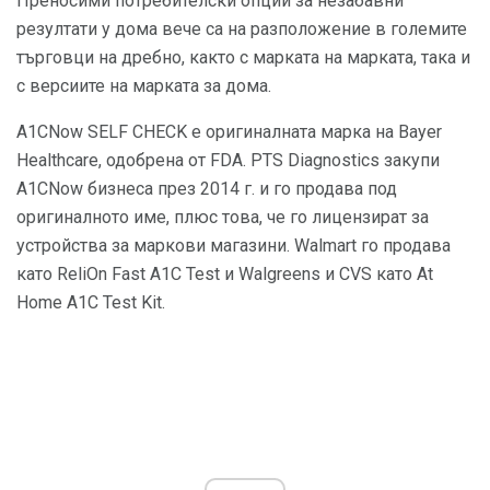
Преносими потребителски опции за незабавни
резултати у дома вече са на разположение в големите
търговци на дребно, както с марката на марката, така и
с версиите на марката за дома.
A1CNow SELF CHECK е оригиналната марка на Bayer
Healthcare, одобрена от FDA. PTS Diagnostics закупи
A1CNow бизнеса през 2014 г. и го продава под
оригиналното име, плюс това, че го лицензират за
устройства за маркови магазини. Walmart го продава
като ReliOn Fast A1C Test и Walgreens и CVS като At
Home A1C Test Kit.