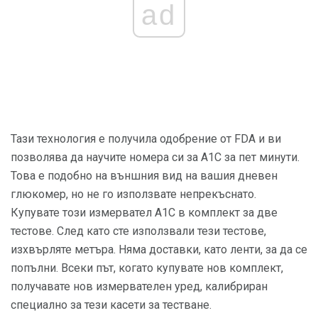
ad
Тази технология е получила одобрение от FDA и ви
позволява да научите номера си за А1С за пет минути.
Това е подобно на външния вид на вашия дневен
глюкомер, но не го използвате непрекъснато.
Купувате този измервател A1C в комплект за две
тестове. След като сте използвали тези тестове,
изхвърляте метъра. Няма доставки, като ленти, за да се
попълни. Всеки път, когато купувате нов комплект,
получавате нов измервателен уред, калибриран
специално за тези касети за тестване.