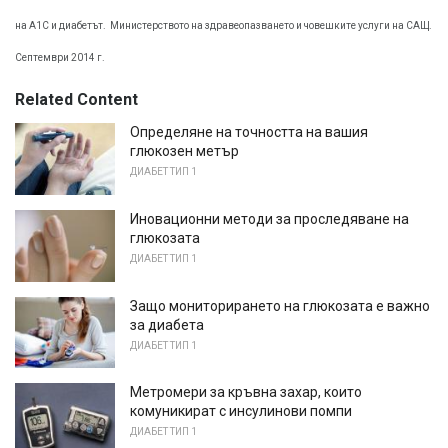
на А1С и диабетът.
Министерството на здравеопазването и човешките услуги на САЩ.
Септември 2014 г.
Related Content
Определяне на точността на вашия
глюкозен метър
ДИАБЕТ ТИП 1
Иновационни методи за проследяване на
глюкозата
ДИАБЕТ ТИП 1
Защо мониторирането на глюкозата е важно
за диабета
ДИАБЕТ ТИП 1
Метромери за кръвна захар, които
комуникират с инсулинови помпи
ДИАБЕТ ТИП 1