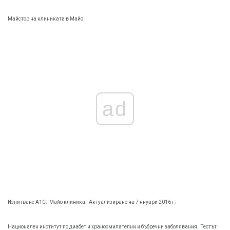
Майстор на клиниката в Майо.
ad
Изпитване A1C.
Майо клиника.
Актуализирано на 7 януари 2016 г.
Национален институт по диабет и храносмилателни и бъбречни заболявания.
Тестът