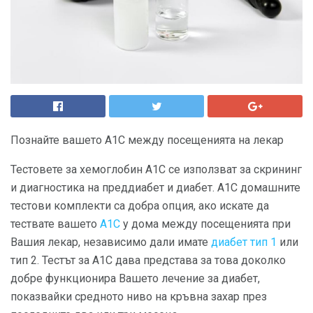
Познайте вашето A1C между посещенията на лекар
Тестовете за хемоглобин А1С се използват за скрининг
и диагностика на преддиабет и диабет. A1C домашните
тестови комплекти са добра опция, ако искате да
тествате вашето
A1C
у дома между посещенията при
Вашия лекар, независимо дали имате
диабет тип 1
или
тип 2. Тестът за A1C дава представа за това доколко
добре функционира Вашето лечение за диабет,
показвайки средното ниво на кръвна захар през