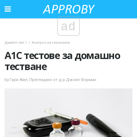
ad
Диабет тип 1
Контрол на глюкозата
A1C тестове за домашно
тестване
by Гари Жил; Прегледано от д-р Джоел Форман