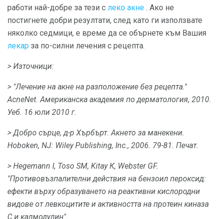
работи най-добре за тези с
леко акне
. Ако не
постигнете добри резултати, след като ги използвате
няколко седмици, е време да се обърнете към Вашия
лекар
за по-силни лечения с рецепта.
> Източници:
> "Лечение на акне на разположение без рецепта."
AcneNet.
Американска академия по дерматология, 2010.
Уеб.
16 юли 2010 г.
> Добро сърце, д-р Хърбърт.
Акнето за манекени.
Hoboken, NJ: Wiley Publishing, Inc., 2006. 79-81.
Печат.
> Hegemann I, Toso SM, Kitay К, Webster GF.
"Противовъзпалителни действия на бензоил пероксид:
ефекти върху образуването на реактивни кислородни
видове от левкоцитите и активността на протеин киназа
С и калмодулин".