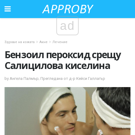
ad
Здраве на кожата
Акне
Лечение
Бензоил пероксид срещу
Салицилова киселина
by Ангела Палмър; Прегледана от д-р Кейси Галлагър