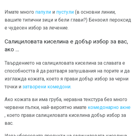
Имате много
папули
и
пустули
(в основни линии,
вашите типични зици и бели глави?) Бензоил пероксид
е чудесен избор за лечение.
Салициловата киселина е добър избор за вас,
ако ...
Твърдението на салициловата киселина за славата е
способността й да разтваря запушвания на порите и да
изглажда кожата, което я прави добър избор за черни
точки и
затворени комедони.
Ако кожата ви има груба, неравна текстура без много
червени пъпки, най-вероятно имате
комедонарно акне
, което прави салициловата киселина добър избор за
вас.
Извънборсовите продукти на салициловата киселина