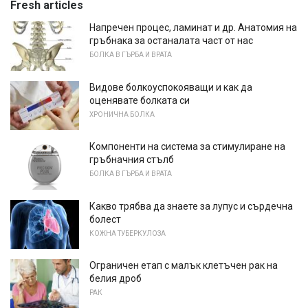
Fresh articles
Напречен процес, ламинат и др. Анатомия на
гръбнака за останалата част от нас
БОЛКА В ГЪРБА И ВРАТА
Видове болкоуспокояващи и как да
оценявате болката си
ХРОНИЧНА БОЛКА
Компоненти на система за стимулиране на
гръбначния стълб
БОЛКА В ГЪРБА И ВРАТА
Какво трябва да знаете за лупус и сърдечна
болест
КОЖНА ТУБЕРКУЛОЗА
Ограничен етап с малък клетъчен рак на
белия дроб
РАК