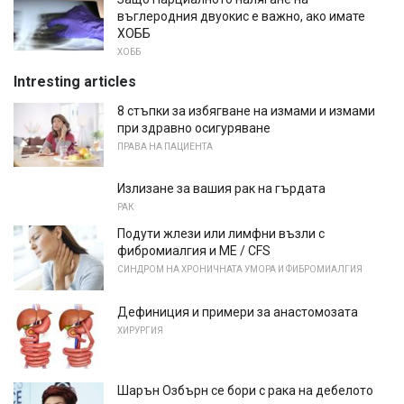
въглеродния двуокис е важно, ако имате
ХОББ
ХОББ
Intresting articles
8 стъпки за избягване на измами и измами
при здравно осигуряване
ПРАВА НА ПАЦИЕНТА
Излизане за вашия рак на гърдата
РАК
Подути жлези или лимфни възли с
фибромиалгия и ME / CFS
СИНДРОМ НА ХРОНИЧНАТА УМОРА И ФИБРОМИАЛГИЯ
Дефиниция и примери за анастомозата
ХИРУРГИЯ
Шарън Озбърн се бори с рака на дебелото