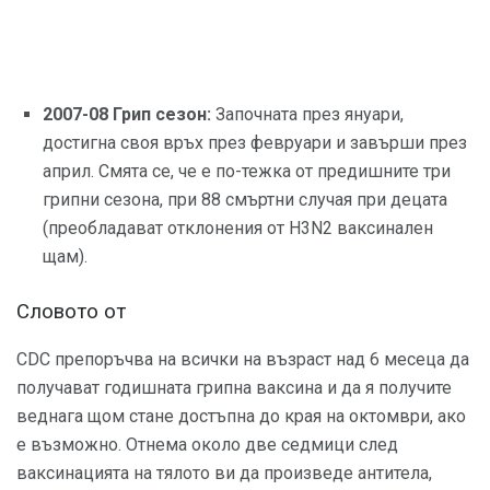
2007-08 Грип сезон:
Започната през януари,
достигна своя връх през февруари и завърши през
април. Смята се, че е по-тежка от предишните три
грипни сезона, при 88 смъртни случая при децата
(преобладават отклонения от H3N2 ваксинален
щам).
Словото от
CDC препоръчва на всички на възраст над 6 месеца да
получават годишната грипна ваксина и да я получите
веднага щом стане достъпна до края на октомври, ако
е възможно. Отнема около две седмици след
ваксинацията на тялото ви да произведе антитела,