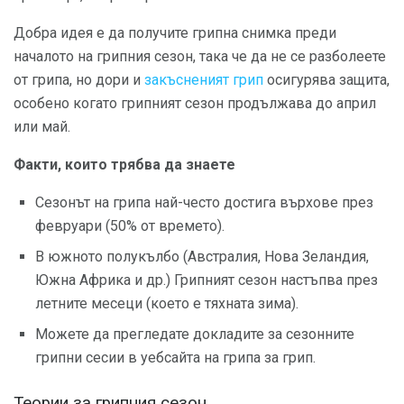
Добра идея е да получите грипна снимка преди
началото на грипния сезон, така че да не се разболеете
от грипа, но дори и
закъсненият грип
осигурява защита,
особено когато грипният сезон продължава до април
или май.
Факти, които трябва да знаете
Сезонът на грипа най-често достига върхове през
февруари (50% от времето).
В южното полукълбо (Австралия, Нова Зеландия,
Южна Африка и др.) Грипният сезон настъпва през
летните месеци (което е тяхната зима).
Можете да прегледате докладите за сезонните
грипни сесии в уебсайта на грипа за грип.
Теории за грипния сезон