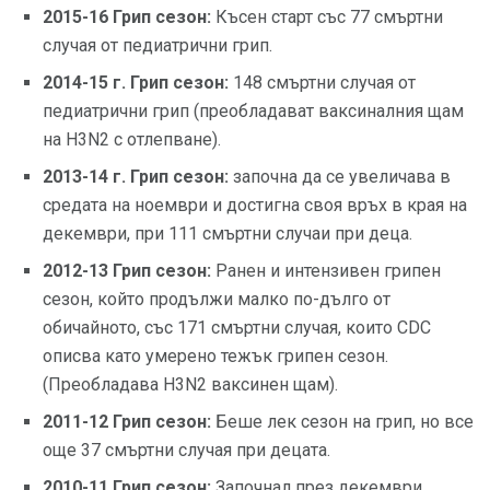
2015-16 Грип сезон:
Късен старт със 77 смъртни
случая от педиатрични грип.
2014-15 г. Грип сезон:
148 смъртни случая от
педиатрични грип (преобладават ваксиналния щам
на H3N2 с отлепване).
2013-14 г. Грип сезон:
започна да се увеличава в
средата на ноември и достигна своя връх в края на
декември, при 111 смъртни случаи при деца.
2012-13 Грип сезон:
Ранен и интензивен грипен
сезон, който продължи малко по-дълго от
обичайното, със 171 смъртни случая, които CDC
описва като умерено тежък грипен сезон.
(Преобладава H3N2 ваксинен щам).
2011-12 Грип сезон:
Беше лек сезон на грип, но все
още 37 смъртни случая при децата.
2010-11 Грип сезон:
Започнал през декември,