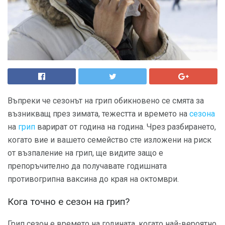
Въпреки че сезонът на грип обикновено се смята за
възникващ през зимата, тежестта и времето на
сезона
на
грип
варират от година на година. Чрез разбирането,
когато вие и вашето семейство сте изложени на риск
от възпаление на грип, ще видите защо е
препоръчително да получавате годишната
противогрипна ваксина до края на октомври.
Кога точно е сезон на грип?
Грип сезон е времето на годината, когато най-вероятно