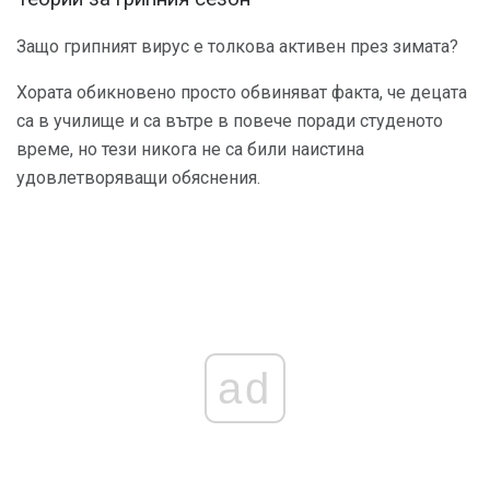
Защо грипният вирус е толкова активен през зимата?
Хората обикновено просто обвиняват факта, че децата
са в училище и са вътре в повече поради студеното
време, но тези никога не са били наистина
удовлетворяващи обяснения.
ad