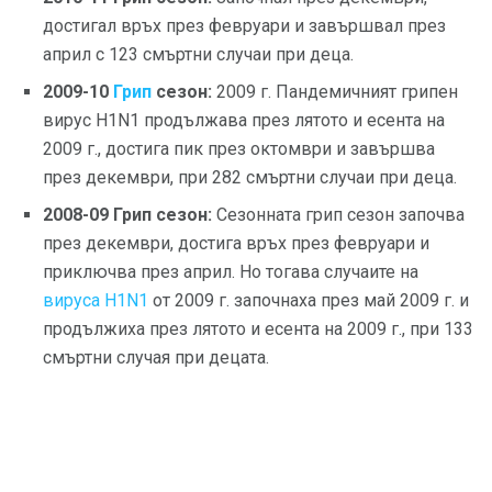
достигал връх през февруари и завършвал през
април с 123 смъртни случаи при деца.
2009-10
Грип
сезон:
2009 г. Пандемичният грипен
вирус H1N1 продължава през лятото и есента на
2009 г., достига пик през октомври и завършва
през декември, при 282 смъртни случаи при деца.
2008-09 Грип сезон:
Сезонната грип сезон започва
през декември, достига връх през февруари и
приключва през април. Но тогава случаите на
вируса H1N1
от 2009 г. започнаха през май 2009 г. и
продължиха през лятото и есента на 2009 г., при 133
смъртни случая при децата.