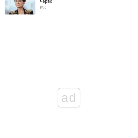
черво
РАК
ad