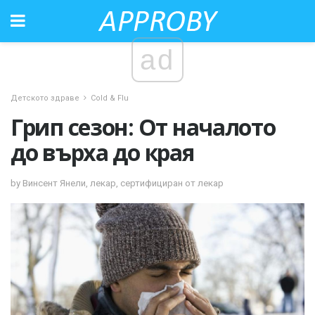
ad
Детското здраве
Cold & Flu
Грип сезон: От началото
до върха до края
by Винсент Янели, лекар, сертифициран от лекар