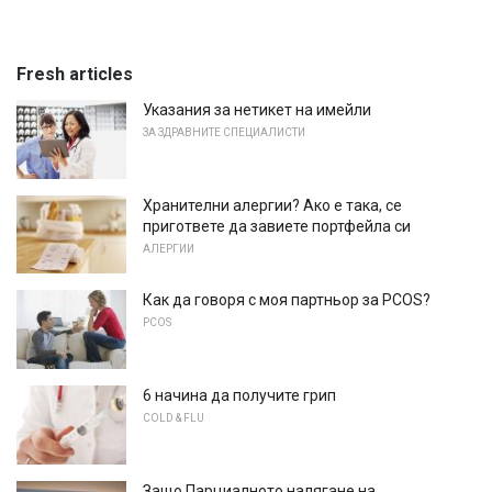
Fresh articles
Указания за нетикет на имейли
ЗА ЗДРАВНИТЕ СПЕЦИАЛИСТИ
Хранителни алергии? Ако е така, се
пригответе да завиете портфейла си
АЛЕРГИИ
Как да говоря с моя партньор за PCOS?
PCOS
6 начина да получите грип
COLD & FLU
Защо Парциалното налягане на