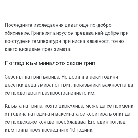
Последните изследвания дават още по-добро
обяснение. Грипният вирус се предава най-добре при
по-студени температури при ниска влажност, точно
както виждаме през зимата.
Поглед към миналото сезон грип
Сезонът на грип варира. Но дори и в леки години
десетки деца умират от грип, показвайки важността да
се предотврати разпространението им.
Кръвта на грипа, която циркулира, може да се промени
от година на година и ваксината се коригира в опит да
се предскаже коя ще преобладава. Ето един поглед
към грипа през последните 10 години: