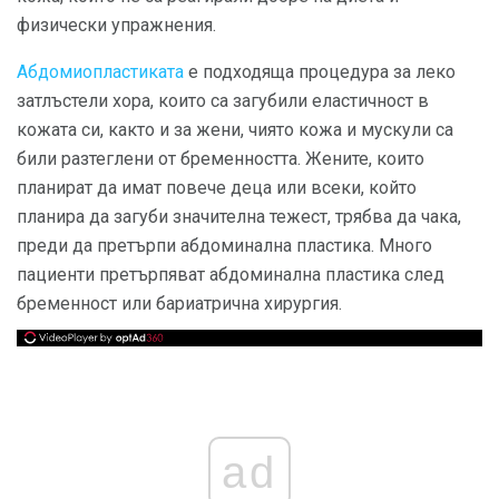
физически упражнения.
Абдомиопластиката
е подходяща процедура за леко
затлъстели хора, които са загубили еластичност в
кожата си, както и за жени, чиято кожа и мускули са
били разтеглени от бременността. Жените, които
планират да имат повече деца или всеки, който
планира да загуби значителна тежест, трябва да чака,
преди да претърпи абдоминална пластика. Много
пациенти претърпяват абдоминална пластика след
бременност или бариатрична хирургия.
ad