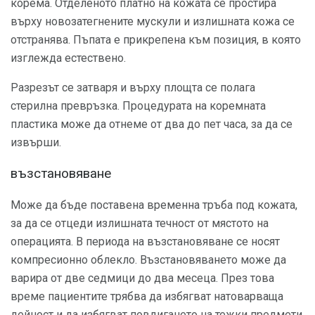
корема. Отделеното платно на кожата се простира
върху новозатегнените мускули и излишната кожа се
отстранява. Пъпата е прикрепена към позиция, в която
изглежда естествено.
Разрезът се затваря и върху площта се полага
стерилна превръзка. Процедурата на коремната
пластика може да отнеме от два до пет часа, за да се
извърши.
възстановяване
Може да бъде поставена временна тръба под кожата,
за да се отцеди излишната течност от мястото на
операцията. В периода на възстановяване се носят
компресионно облекло. Възстановяването може да
варира от две седмици до два месеца. През това
време пациентите трябва да избягват натоварваща
дейност и да избягват повдигането на тежки предмети.