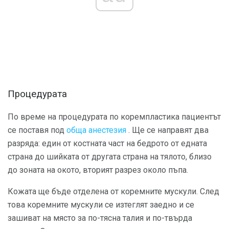
Процедурата
По време на процедурата по коремпластика пациентът
се поставя под
обща анестезия
. Ще се направят два
разряда: един от костната част на бедрото от едната
страна до шийката от другата страна на тялото, близо
до зоната на окото, вторият разрез около пъпа.
Кожата ще бъде отделена от коремните мускули. След
това коремните мускули се изтеглят заедно и се
зашиват на място за по-тясна талия и по-твърда