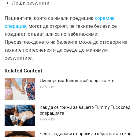
Лоши резултати
Пациентите, които са имали предишна
коремна
операция,
могат да открият, че техните белези се
повдигат, опъват или са по-забележими.
Преразглеждането на белезите може да отговори на
техните притеснения и да сведе до минимум
резултатите.
Related Content
Липосукция: Какво трябва да знаете
ХИРУРГИЯ
Как да се грижи за вашето Tummy Tuck след
операцията
ХИРУРГИЯ
Често задавани въпроси за обратната тъкан