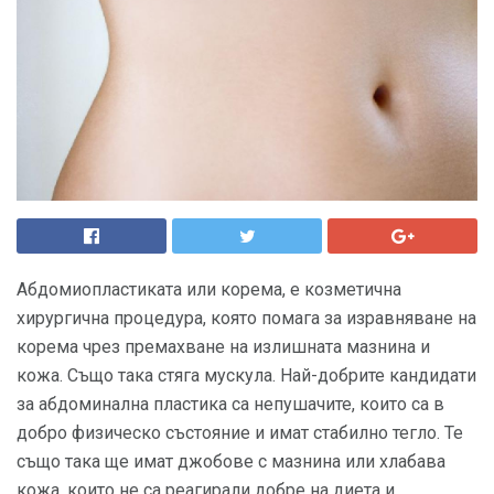
Абдомиопластиката или корема, е козметична
хирургична процедура, която помага за изравняване на
корема чрез премахване на излишната мазнина и
кожа. Също така стяга мускула. Най-добрите кандидати
за абдоминална пластика са непушачите, които са в
добро физическо състояние и имат стабилно тегло. Те
също така ще имат джобове с мазнина или хлабава
кожа, които не са реагирали добре на диета и