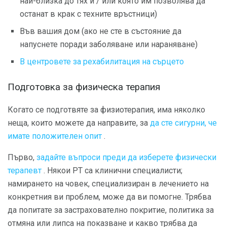
най-близка до тях и / или която им позволява да
останат в крак с техните връстници)
Във вашия дом (ако не сте в състояние да
напуснете поради заболяване или нараняване)
В центровете за рехабилитация на сърцето
Подготовка за физическа терапия
Когато се подготвяте за физиотерапия, има няколко
неща, които можете да направите, за
да сте сигурни, че
имате положителен опит
.
Първо,
задайте въпроси преди да изберете физически
терапевт
. Някои PT са клинични специалисти;
намирането на човек, специализиран в лечението на
конкретния ви проблем, може да ви помогне. Трябва
да попитате за застрахователно покритие, политика за
отмяна или липса на показване и какво трябва да