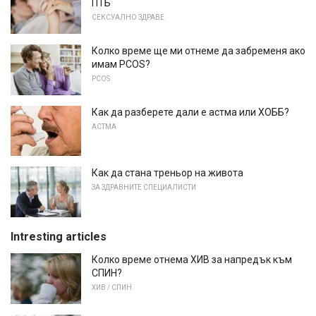
ПТБ
СЕКСУАЛНО ЗДРАВЕ
Колко време ще ми отнеме да забременя ако
имам PCOS?
PCOS
Как да разберете дали е астма или ХОББ?
АСТМА
Как да стана треньор на живота
ЗА ЗДРАВНИТЕ СПЕЦИАЛИСТИ
Intresting articles
Колко време отнема ХИВ за напредък към
СПИН?
ХИВ / СПИН