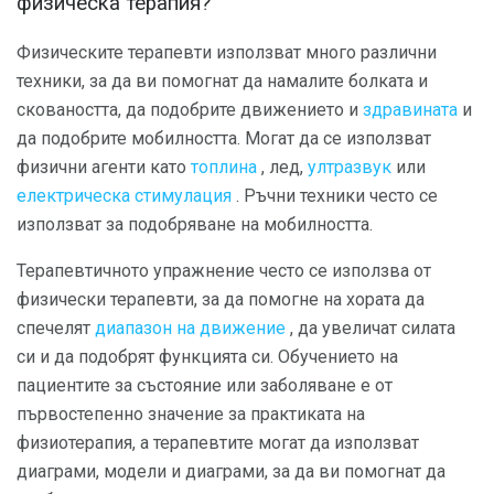
физическа терапия?
Физическите терапевти използват много различни
техники, за да ви помогнат да намалите болката и
сковаността, да подобрите движението и
здравината
и
да подобрите мобилността. Могат да се използват
физични агенти като
топлина
, лед,
ултразвук
или
електрическа стимулация
. Ръчни техники често се
използват за подобряване на мобилността.
Терапевтичното упражнение често се използва от
физически терапевти, за да помогне на хората да
спечелят
диапазон на движение
, да увеличат силата
си и да подобрят функцията си. Обучението на
пациентите за състояние или заболяване е от
първостепенно значение за практиката на
физиотерапия, а терапевтите могат да използват
диаграми, модели и диаграми, за да ви помогнат да