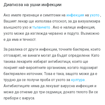
Диагноза на ушни инфекции
Ако имате признаци и симптоми на
инфекция
на
ухото
,
Вашият лекар ще използва отоскоп, за да визуализира
външното ухо и
тъпанчето
. Ако е налице инфекция,
ухото може да изглежда червено и подуто. Възможно
е да има и течност.
За разлика от други инфекции, точните бактерии, които
отговарят, не винаги могат да бъдат определени. Като
такива лекарите избират антибиотици, които ще
покрият най-вероятните организми, когато подозират
бактериален източник. Това е така, защото може да е
трудно да се получи проба от ухото за
култура
.
Антибиотиците няма да лекуват вирусна инфекция и
може да отнеме до три седмици, докато тялото Ви се
пребори с вируса.