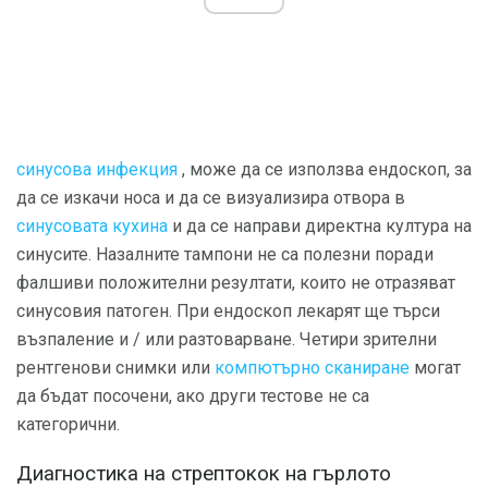
синусова инфекция
, може да се използва ендоскоп, за
да се изкачи носа и да се визуализира отвора в
синусовата кухина
и да се направи директна култура на
синусите. Назалните тампони не са полезни поради
фалшиви положителни резултати, които не отразяват
синусовия патоген. При ендоскоп лекарят ще търси
възпаление и / или разтоварване. Четири зрителни
рентгенови снимки или
компютърно сканиране
могат
да бъдат посочени, ако други тестове не са
категорични.
Диагностика на стрептокок на гърлото