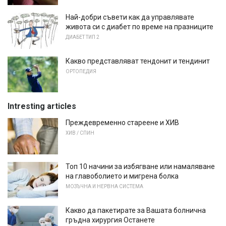
Най-добри съвети как да управлявате
живота си с диабет по време на празниците
ДИАБЕТ ТИП 2
Какво представляват тендонит и тендинит
ОРТОПЕДИЯ
Intresting articles
Преждевременно стареене и ХИВ
ХИВ / СПИН
Топ 10 начини за избягване или намаляване
на главоболието и мигрена болка
МОЗЪЧНА И НЕРВНА СИСТЕМА
Какво да пакетирате за Вашата болнична
гръдна хирургия Останете