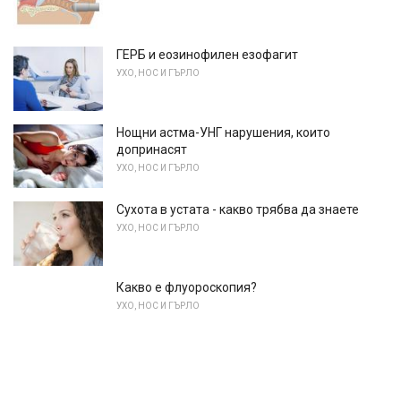
ГЕРБ и еозинофилен езофагит
УХО, НОС И ГЪРЛО
Нощни астма-УНГ нарушения, които
допринасят
УХО, НОС И ГЪРЛО
Сухота в устата - какво трябва да знаете
УХО, НОС И ГЪРЛО
Какво е флуороскопия?
УХО, НОС И ГЪРЛО