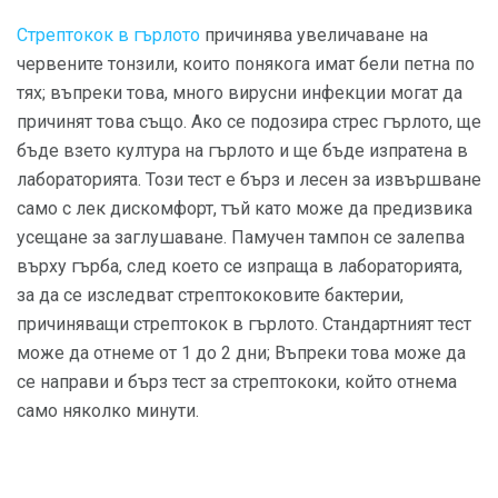
Стрептокок в гърлото
причинява увеличаване на
червените тонзили, които понякога имат бели петна по
тях; въпреки това, много вирусни инфекции могат да
причинят това също. Ако се подозира стрес гърлото, ще
бъде взето култура на гърлото и ще бъде изпратена в
лабораторията. Този тест е бърз и лесен за извършване
само с лек дискомфорт, тъй като може да предизвика
усещане за заглушаване. Памучен тампон се залепва
върху гърба, след което се изпраща в лабораторията,
за да се изследват стрептококовите бактерии,
причиняващи стрептокок в гърлото. Стандартният тест
може да отнеме от 1 до 2 дни; Въпреки това може да
се направи и бърз тест за стрептококи, който отнема
само няколко минути.