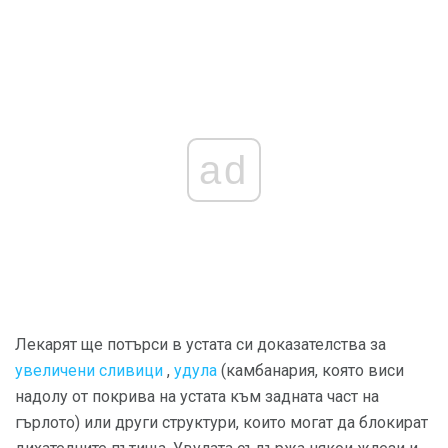
ad
Лекарят ще потърси в устата си доказателства за
увеличени сливици
,
удула
(камбанария, която виси
надолу от покрива на устата към задната част на
гърлото) или други структури, които могат да блокират