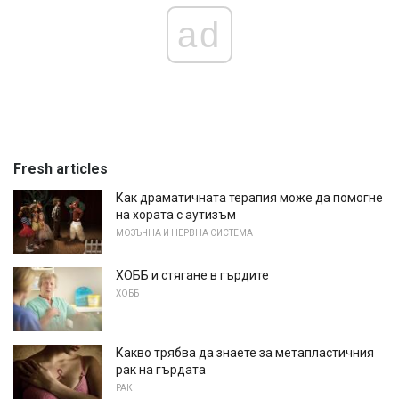
ad
Fresh articles
Как драматичната терапия може да помогне
на хората с аутизъм
МОЗЪЧНА И НЕРВНА СИСТЕМА
ХОББ и стягане в гърдите
ХОББ
Какво трябва да знаете за метапластичния
рак на гърдата
РАК