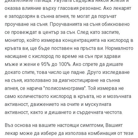
дихателните пътища. Увулата съдържа някои жлези и
оказва влияние върху гласовия резонанс. Ако лекарят
е заподозрян в сънна апнея, те могат да поръчат
проучване на съня. Проучванията на съня обикновено
се провеждат в център за сън. След като заспите,
монитор, който измерва концентрацията на кислород в
кръвта ви, ще бъде поставен на пръста ви. Нормалното
насищане с кислород по време на сън при здрави
мъже и жени е 95% до 100%. Ако спрете да дишате
докато спите, това число ще падне. Друго изследване
на съня, използвано за диагностициране на сънна
апнея, се нарича "полисомнограма". Той измерва не
само количеството кислород в кръвта, но и мозъчната
активност, движението на очите и мускулната
активност, както и дишането и сърдечната честота.
Въз основа на вашите настоящи симптоми, Вашият
лекар може да избере да използва комбинация от тези