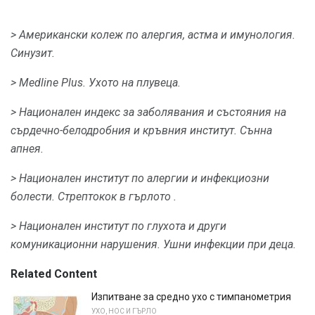
> Американски колеж по алергия, астма и имунология.
Синузит.
> Medline Plus.
Ухото на плувеца.
> Национален индекс за заболявания и състояния на
сърдечно-белодробния и кръвния институт.
Сънна
апнея.
> Национален институт по алергии и инфекциозни
болести.
Стрептокок в гърлото .
> Национален институт по глухота и други
комуникационни нарушения.
Ушни инфекции при деца.
Related Content
Изпитване за средно ухо с тимпанометрия
УХО, НОС И ГЪРЛО