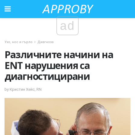
ad
Ухо, нос и гърло
Диагноза
Различните начини на
ENT нарушения са
диагностицирани
by Кристин Хейс, RN