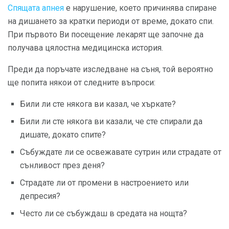
Спящата апнея
е нарушение, което причинява спиране
на дишането за кратки периоди от време, докато спи.
При първото Ви посещение лекарят ще започне да
получава цялостна медицинска история.
Преди да поръчате изследване на съня, той вероятно
ще попита някои от следните въпроси:
Били ли сте някога ви казал, че хъркате?
Били ли сте някога ви казали, че сте спирали да
дишате, докато спите?
Събуждате ли се освежавате сутрин или страдате от
сънливост през деня?
Страдате ли от промени в настроението или
депресия?
Често ли се събуждаш в средата на нощта?