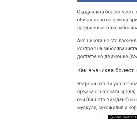
Сърдечната болест често с
обикновено се случва при
предизвика това заболява
Ако никога не сте прежив
контрол на заболяванията
достатъчно движение (въп
Как възниква болест 
Вътрешното ви ухо отгова
връзка с околната среда)
очи (вашето виждане) и 
мускули, сухожилия и нер