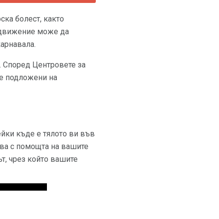
ска болест, както
а движение може да
карнавала.
. Според Центровете за
ме подложени на
ейки къде е тялото ви във
ова с помощта на вашите
т, чрез който вашите