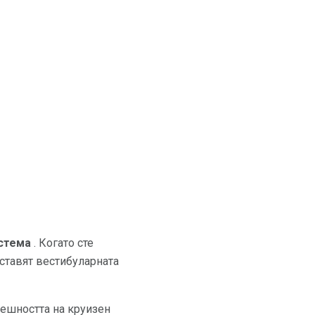
стема
. Когато сте
ъставят вестибуларната
решността на круизен