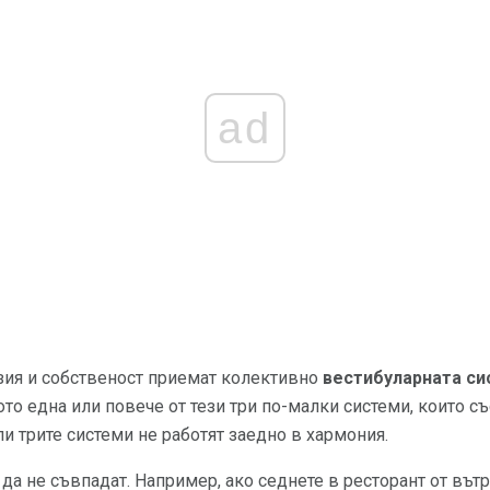
ad
зия и собственост приемат колективно
вестибуларната си
щото една или повече от тези три по-малки системи, които с
ли трите системи не работят заедно в хармония.
да не съвпадат. Например, ако седнете в ресторант от вът