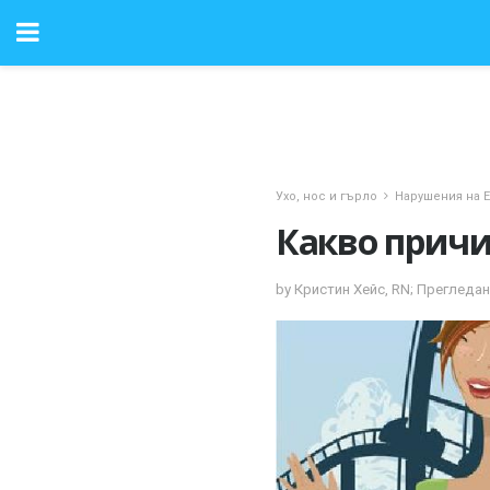
Ухо, нос и гърло
Нарушения на 
Какво причи
by Кристин Хейс, RN; Прегледан