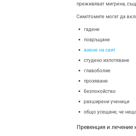
преживяват мигрена, същ
Симптомите могат да вклю
гадене
повръщане
виене на свят
студено изпотяване
главоболие
прозяване
безпокойство
разширени ученици
общо усещане, че нещо
Превенция и лечение 