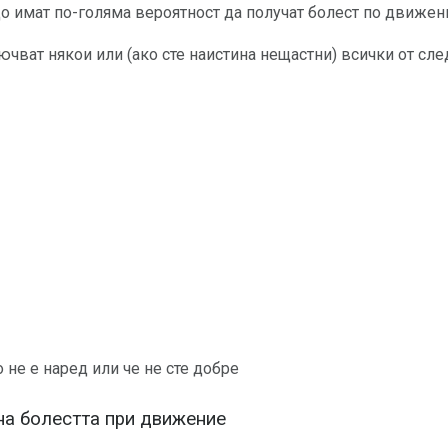
о имат по-голяма вероятност да получат болест по движен
чват някои или (ако сте наистина нещастни) всички от сле
 не е наред или че не сте добре
на болестта при движение