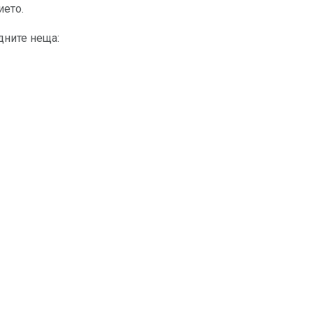
ието.
дните неща: