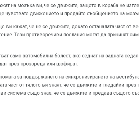
ажат на мозъка ви, че се движите, защото в кораба не изгл
ще чувствате движението и предайте съобщението на мозък
е ви кажат, че не се движите, докато останалата част от в
жение. Тези противоречиви послания могат да причинят сим
тват само автомобилна болест, ако седнат на задната седал
едат през прозореца или шофират.
помага за поддържането на синхронизирането на вестибула
та част от тялото ви знаят, че се движите и гледайки през
а ви система също знае, че се движите и предава същото с