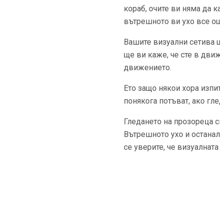
кораб, очите ви няма да к
вътрешното ви ухо все о
Вашите визуални сетива щ
ще ви каже, че сте в дви
движението.
Ето защо някои хора изпи
понякога потъват, ако гл
Гледането на прозореца с
Вътрешното ухо и останала
се уверите, че визуалнат