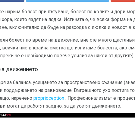
е нарича болест при пътуване, болест по колите и дори мор
 хора, които яздят на лодка. Истината е, че всяка форма н
не, включително да бъде на разходка с люлка и новост в 
ели болест по време на движение, вие сте много щастливи
, всички ние в крайна сметка ще изпитаме болестта, ако с
реки че е необходимо повече усилия за някои от другите).
на движението
ря за баланса, усещането за пространствено съзнание (зна
 и поддържането на равновесие. Вътрешното ухо постига т
нещо, наречено
proprioception
. Професионализмът е процесъ
ви могат да работят заедно, за да усетят движението.