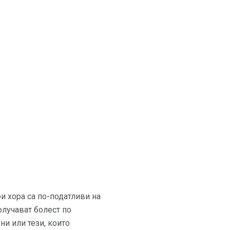
и хора са по-податливи на
олучават болест по
ни или тези, които