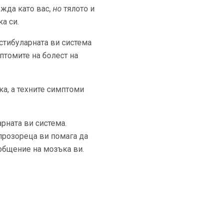
ежда като вас,
но
тялото и
а си.
естибуларната ви система
птомите на болест на
ка, а техните симптоми
рната ви система.
 прозореца ви помага да
ъобщение на мозъка ви.