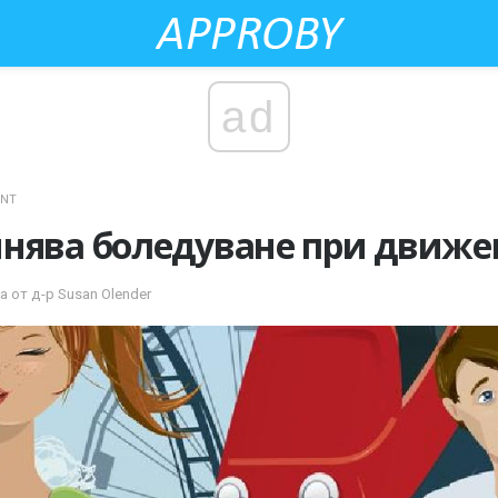
ad
ENT
нява боледуване при движе
а от д-р Susan Olender