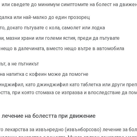
 или сведете до минимум симптомите на болест на движени
далка или най-малко до един прозорец
то, докато пътувате с кола, самолет или лодка
ни, мазни храни или големи ястия, преди да пътувате
 нещо в далечината, вместо нещо вътре в автомобила
ът, а не пътникът
 на напитка с кофеин може да помогне
инджифил, като джинджифил като таблетка или други пре
стта, при която стомаха се изпразва и впоследствие да пом
 лечение на болестта при движение
о лекарства за извънредно (извънборсово) лечение за бол