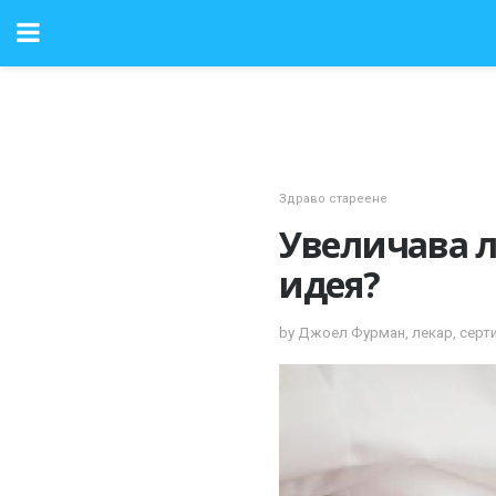
Здраво стареене
Увеличава л
идея?
by Джоел Фурман, лекар, серт