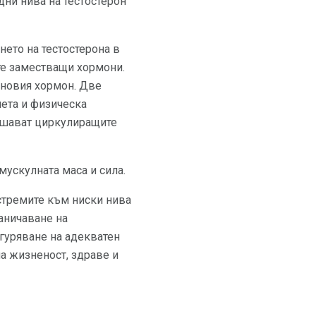
ни нива на тестостерон
нето на тестостерона в
те заместващи хормони.
оновия хормон. Две
иета и физическа
вишават циркулиращите
мускулната маса и сила.
 стремите към ниски нива
раничаване на
гуряване на адекватен
на жизненост, здраве и