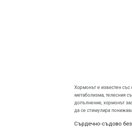
Хормонът е известен със 
метаболизма, телесния съ
допълнение, хормонът зас
да се стимулира понижава
Сърдечно-съдово без