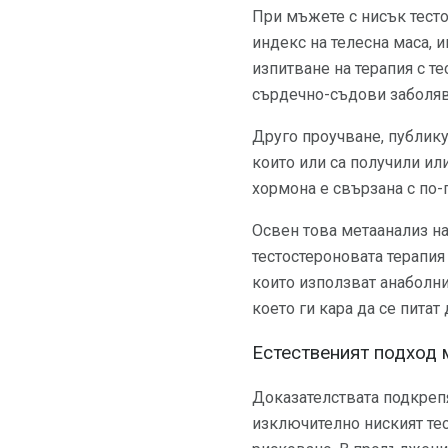
При мъжете с нисък тесто
индекс на телесна маса, 
изпитване на терапия с т
сърдечно-съдови заболява
Друго проучване, публику
които или са получили или
хормона е свързана с по-
Освен това метаанализ н
тестостероновата терапия
които използват анаболни
което ги кара да се пита
Естественият подход 
Доказателствата подкрепя
изключително ниският те