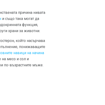
инствената причина нивата
н
и също така могат да
ндокринната функция,
руги храни за животни.
остерон, който насърчава
допълнение, понижаващите
овните навици на начина
 на месо и сол и
ри по-възрастните мъже.