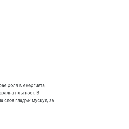
ае роля в енергията,
ерална плътност. В
а слоя гладък мускул, за