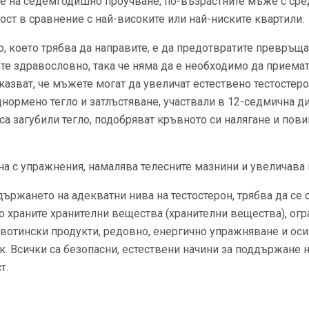
е на седемгодишно проучване, по-възрастните мъже с сред
ост в сравнение с най-високите или най-ниските квартили.
 което трябва да направите, е да предотвратите превръща
те здравословно, така че няма да е необходимо да приема
азват, че мъжете могат да увеличат естествено тестостер
нормено тегло и затлъстяване, участвали в 12-седмична д
е са загубили тегло, подобряват кръвното си налягане и по
на с упражнения, намалява телесните мазнини и увеличава 
държането на адекватни нива на тестостерон, трябва да се
то храните хранителни вещества (хранителни вещества), ог
вотински продукти, редовно, енергично упражняване и оси
нк. Всички са безопасни, естествени начини за поддържане 
т.