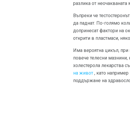
разлика от неочакваната 
Въпреки че тестостеронът
да паднат. По-голямо кол
допринесат фактори на о
открити в пластмаси, няко
Има вероятна цикъл, при 
повече телесни мазнини,
холестерола лекарства съ
на живот
, като например
поддържане на здравослов