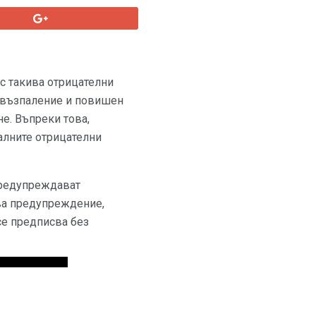
 с такива отрицателни
, възпаление и повишен
е. Въпреки това,
алните отрицателни
 предупреждават
ова предупреждение,
 се предписва без