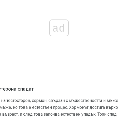
ad
стерона спадат
а на тестостерон, хормон, свързан с мъжествеността и мъж
ъже, но това е естествен процес. Хормонът достига върхо
възраст, и след това започва естествен упадък. Този спад 