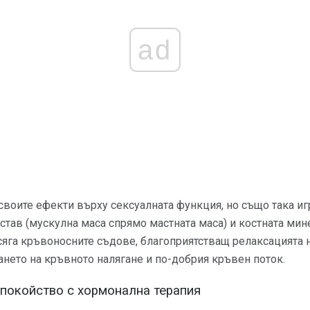
ad
своите ефекти върху сексуалната функция, но също така игр
став (мускулна маса спрямо мастната маса) и костната мин
яга кръвоносните съдове, благоприятстващ релаксацията н
нето на кръвното налягане и по-добрия кръвен поток.
покойство с хормонална терапия