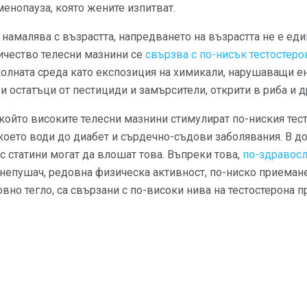
менопауза, която жените изпитват.
 намалява с възрастта, напредването на възрастта не е ед
ичество телесни мазнини се
свързва с по-нисък тестостеро
колната среда като експозиция на химикали, нарушаващи е
и остатъци от пестициди и замърсители, открити в риба и д
който високите телесни мазнини стимулират по-ниския тест
 което води до диабет и сърдечно-съдови заболявания. В 
с статини могат да влошат това. Въпреки това,
по-здравосл
 непушач, редовна физическа активност, по-ниско приемане
но тегло, са свързани с по-високи нива на тестостерона п