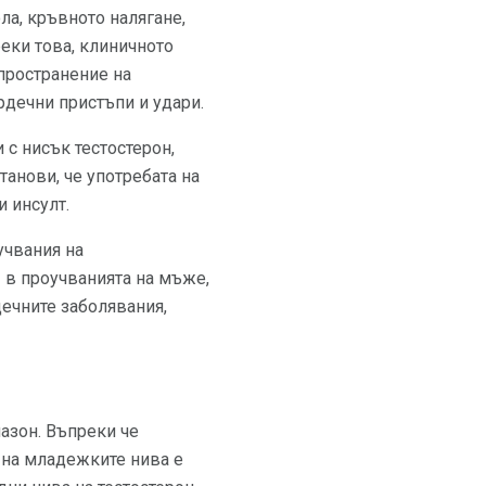
ла, кръвното налягане,
реки това, клиничното
зпространение на
рдечни пристъпи и удари.
 с нисък тестостерон,
танови, че употребата на
и инсулт.
учвания на
 в проучванията на мъже,
дечните заболявания,
азон. Въпреки че
 на младежките нива е