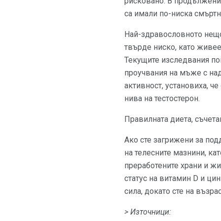
рисковано. В продължени
са имали по-ниска смъртн
Най-здравословното нещо,
твърде ниско, като живее
Текущите изследвания пок
проучвания на мъже с над
активност, установиха, ч
нива на тестостерон.
Правилната диета, съчета
Ако сте загрижени за под
на телесните мазнини, ка
преработените храни и жи
статус на витамин D и ци
сила, докато сте на възрас
> Източници: