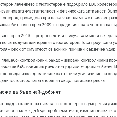
стерон лечението с тестостерон е подобрило LDL холестеро
инсулиновата чувствителност и физическата активност. Въп
естостерон, проведено при по-възрастни мъже с високо ра
ния, бе спряно през 2009 г. поради високата честота на съ
вано през 2013 г., ретроспективно изучава мъжки ветерани
 не са получавали терапия с тестостерон. Това проучване ус
голям риск от смъртност от всички причини, сърдечен удар 
а плацебо-контролирани, рандомизирани контролирани про
 показва 54% повишен риск от сърдечно-съдови събития. И
 стероиди, изследователите са открили увеличение на сър
т дали тестостероновата терапия също повишава риска.
може да бъде най-добрият
т поддържането на нивата на тестостерон в умерения диап
стостерон може да бъде проблематичен, възстановяването