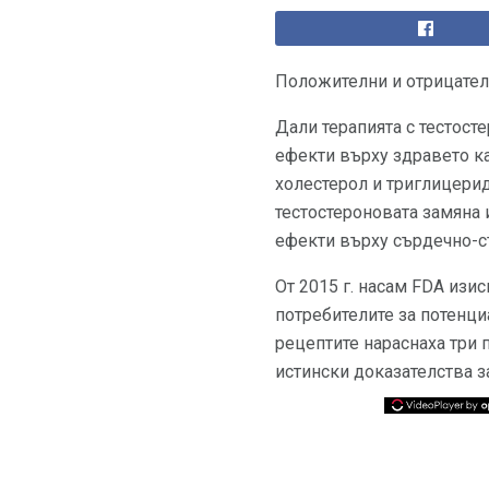
Положителни и отрицателн
Дали терапията с тестост
ефекти върху здравето ка
холестерол и триглицери
тестостероновата замяна 
ефекти върху сърдечно-с
От 2015 г. насам FDA изи
потребителите за потенци
рецептите нараснаха три п
истински доказателства з