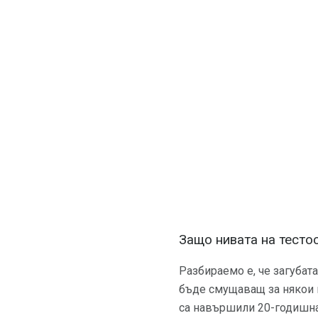
Защо нивата на тесто
Разбираемо е, че загубат
бъде смущаващ за някои м
са навършили 20-годишна 