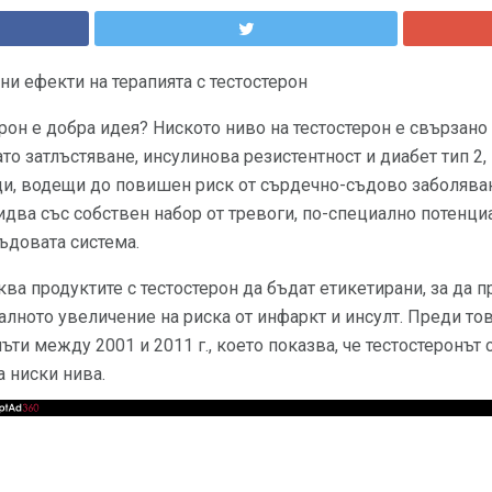
и ефекти на терапията с тестостерон
ерон е добра идея? Ниското ниво на тестостерон е свързано
то затлъстяване, инсулинова резистентност и диабет тип 2
ди, водещи до повишен риск от сърдечно-съдово заболяван
идва със собствен набор от тревоги, по-специално потенци
ъдовата система.
сква продуктите с тестостерон да бъдат етикетирани, за да
алното увеличение на риска от инфаркт и инсулт. Преди т
ъти между 2001 и 2011 г., което показва, че тестостеронът
а ниски нива.