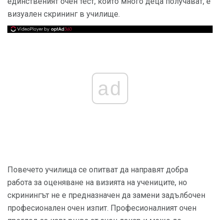
единственият очен тест, който много деца получават, е
визуален скрининг в училище.
ad
Повечето училища се опитват да направят добра
работа за оценяване на визията на учениците, но
скринингът не е предназначен да замени задълбочен
професионален очен изпит. Професионалният очен