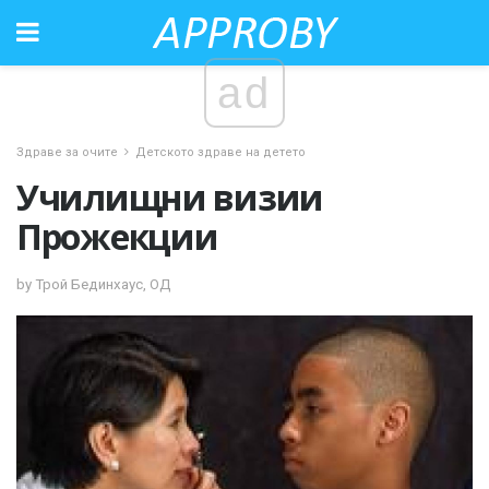
ad
Здраве за очите
Детското здраве на детето
Училищни визии
Прожекции
by Трой Бединхаус, ОД