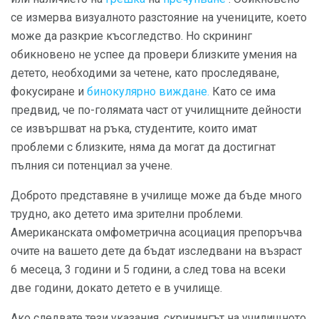
се измерва визуалното разстояние на учениците, което
може да разкрие късогледство. Но скрининг
обикновено не успее да провери близките умения на
детето, необходими за четене, като проследяване,
фокусиране и
бинокулярно виждане.
Като се има
предвид, че по-голямата част от училищните дейности
се извършват на ръка, студентите, които имат
проблеми с близките, няма да могат да достигнат
пълния си потенциал за учене.
Доброто представяне в училище може да бъде много
трудно, ако детето има зрителни проблеми.
Американската омфометрична асоциация препоръчва
очите на вашето дете да бъдат изследвани на възраст
6 месеца, 3 години и 5 години, а след това на всеки
две години, докато детето е в училище.
Ако следвате тези указания, скринингът на училищното