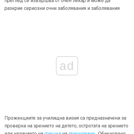
преглед се извършва от очен лекар и може да
разкрие сериозни очни заболявания и заболявания.
ad
Прожекциите за училищна визия са предназначени за
проверка на зрението на детето, остротата на зрението
или наличието на
грешка
на
пречупване
. Обикновено