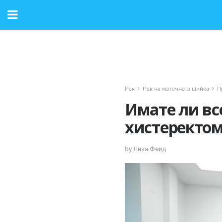
Рак
Рак на маточната шийка
П
Имате ли вс
хистеректо
by Лиза Фейд