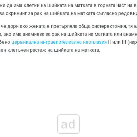
е да има клетки на шийката на матката в горната част на в
а скрининг за рак на шийката на матката съгласно редовни
че дори ако жената е претърпяла обща хистеректомия, тя 
, ако има анамнеза за рак на шийката на матката или анам
обено
цервикална интраепителиална неоплазия
II или III (н
ен клетъчен растеж на шийката на матката.
ad