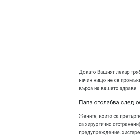
Докато Вашият лекар трябв
начин нищо не се промъква
върха на вашето здраве.
Папа отслабва след 
Жените, които са претърп
са хирургично отстранени)
предупреждение, хистерек