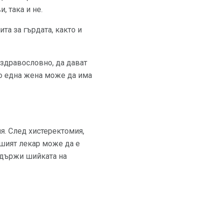
, така и не.
а за гърдата, както и
 здравословно, да дават
то една жена може да има
я. След хистеректомия,
ашият лекар може да е
задържи шийката на