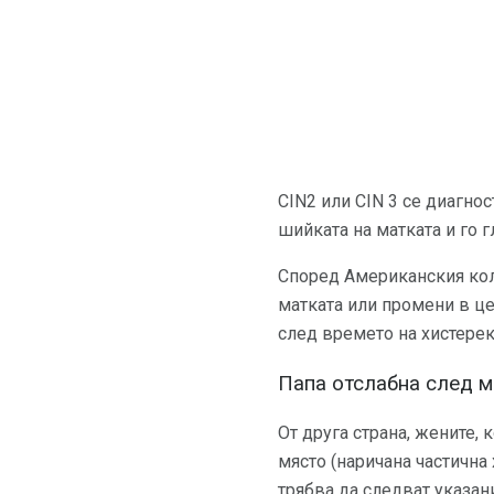
CIN2 или CIN 3 се диагно
шийката на матката и го 
Според Американския коле
матката или промени в це
след времето на хистерек
Папа отслабна след 
От друга страна, жените, 
място (наричана частична
трябва да следват указан