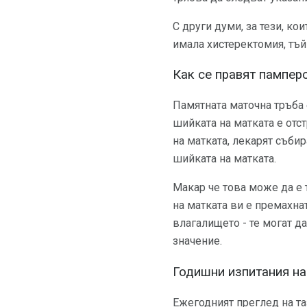
С други думи, за тези, ко
имала хистеректомия, тъй
Как се правят пампер
Памятната маточна тръба 
шийката на матката е отс
на матката, лекарят съби
шийката на матката.
Макар че това може да е т
на матката ви е премахнат
влагалището - те могат да
значение.
Годишни изпитания на
Ежегодният преглед на та