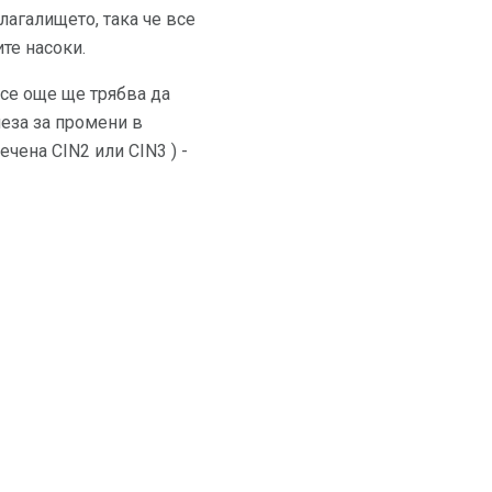
лагалището, така че все
те насоки.
все още ще трябва да
неза за промени в
аречена CIN2 или CIN3 ) -