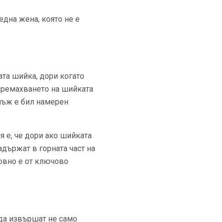
една жена, която не е
ата шийка, дори когато
 премахването на шийката
днъж е бил намерен
я е, че дори ако шийката
адържат в горната част на
довно е от ключово
 да извършат не само