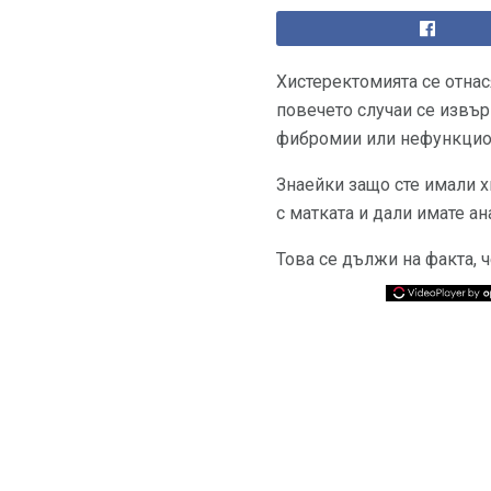
Хистеректомията се отнас
повечето случаи се извър
фибромии или нефункциона
Знаейки защо сте имали х
с матката и дали имате а
Това се дължи на факта, 