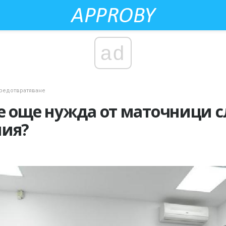
ad
редотвратяване
е още нужда от маточници с
мия?