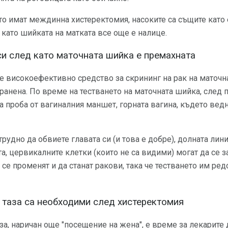
ито имат междинна хистеректомия, насоките са същите като 
 като шийката на матката все още е налице.
си след като маточната шийка е премахната
е високоефективно средство за скрининг на рак на маточн
транена. По време на тестването на маточната шийка, след
ра проба от вагиналния маншет, горната вагина, където ве
рудно да обвиете главата си (и това е добре), долната лини
а, цервикалните клетки (които не са видими) могат да се з
 се променят и да станат ракови, така че тестването им ре
 таза са необходими след хистеректомия
за, наричан още "посещение на жена", е време за лекарите