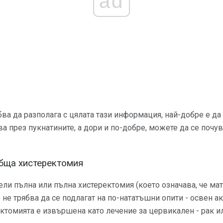
ad
а да разполага с цялата тази информация, най-добре е да з
 през пукнатините, а дори и по-добре, можете да се почувс
обща хистеректомия
ели пълна или пълна хистеректомия (което означава, че ма
 не трябва да се подлагат на по-нататъшни опити - освен ак
томията е извършена като лечение за цервикален - рак ил