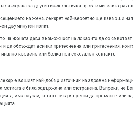
 но и екрана за други гинекологични проблеми, както ракови
сещението на жена, лекарят най-вероятно ще извърши изпит
ечен двуминутен изпит.
о на жената дава възможност на лекарите да се съветват
 и да обсъждат всички притеснения или притеснения, кои
инално кървене или болка при сексуален контакт).
 лекар е вашият най-добър източник на здравна информаци
а матката е била задържана или отстранена. Въпреки, че В
цията, има случаи, когато лекарят реши да премахне или 
ацията.