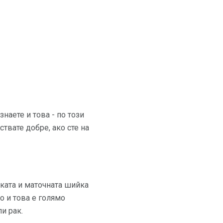
наете и това - по този
твате добре, ако сте на
тката и маточната шийка
о и това е голямо
и рак.