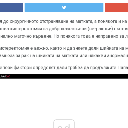
я до хирургичното отстраняване на матката, а понякога и на
шва хистеректомия за доброкачествени (не-ракови) състоя
лно маточно кървене. Но понякога това е направено за л
истеректомия е важно, както и да знаете дали шийката на м
намнеза за рак на шийката на матката или някакви анормал
че тези фактори определят дали трябва да продължите Папа