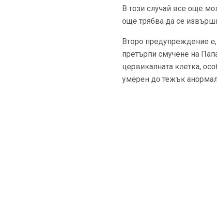
В този случай все още мож
още трябва да се извършв
Второ предупреждение е, 
претърпи смучене на Папа
цервикалната клетка, ос
умерен до тежък анормал