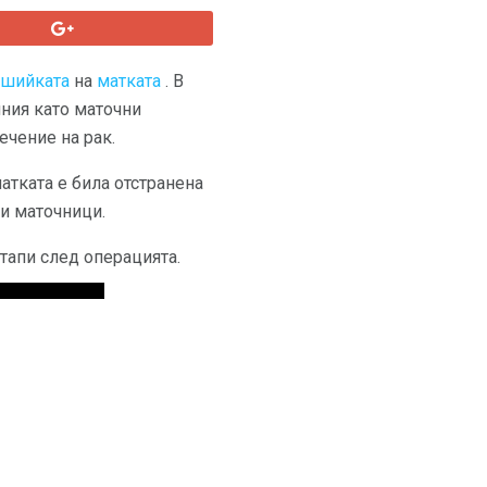
шийката
на
матката
. В
ния като маточни
ечение на рак.
атката е била отстранена
ни маточници.
тапи след операцията.