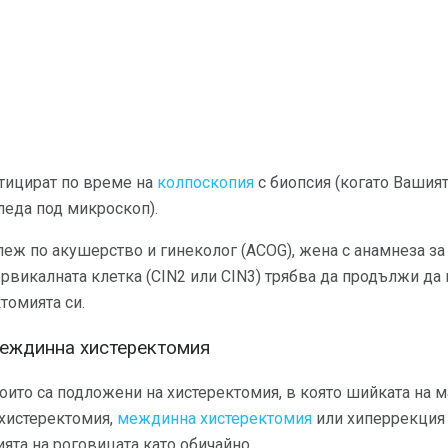
стицират по време на
колпоскопия
с биопсия (когато Вашият
гледа под микроскоп).
ж по акушерство и гинеколог (ACOG), жена с анамнеза за 
рвикалната клетка (CIN2 или CIN3) трябва да продължи да 
томията си.
междинна хистеректомия
които са подложени на хистеректомия, в която шийката на м
 хистеректомия,
междинна хистеректомия
или хиперрекция 
ията на роговицата като обичайно.