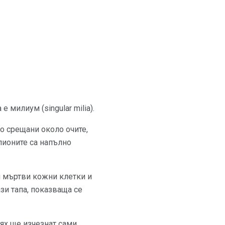
 милиум (singular milia).
то срещани около очите,
илионите са напълно
и мъртви кожни клетки и
ази тапа, показваща се
ях ще изчезнат сами,