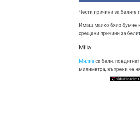
Чести причини за белите 
Имаш малко бяло бумче на
срещани причини за белит
Milia
Милиа
са бели, повдигнат
милиметра, въпреки че ня