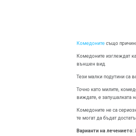
Комедоните
също причиня
Комедоните изглеждат кат
външен вид.
Тези малки подутини са 
Точно като милите, комед
виждате, е запушалката н
Комедоните не са сериозн
те могат да бъдат достатъ
Варианти на лечението: