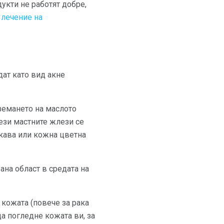
укти не работят добре,
 лечение на
дат като вид акне
вземането на маслото
тези мастните жлези се
икава или кожна цветна
ана област в средата на
 кожата (повече за рака
а погледне кожата ви, за