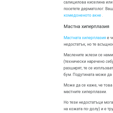
салицилова киселина или 
посетете дерматолог. Ва
комедоненото акне
.
Мастна хиперплазия
Мастната хиперплазия
е ч
недостатък, но те всъщно
Маслените жлези се намир
(технически наречено
себ
разширят, те се изплъзва
бум. Подутината може да 
Може да се каже, че това
мастните хиперплазии.
Но тези недостатъци мога
на кожата по-долу) и е т