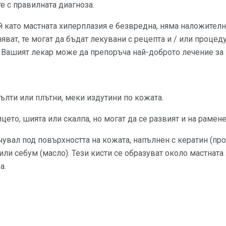
те с правилната диагноза.
 като мастната хиперплазия е безвредна, няма наложителна
яват, те могат да бъдат лекувани с рецепта и / или процед
 Вашият лекар може да препоръча най-доброто лечение за 
ълти или плътни, меки издутини по кожата.
ицето, шията или скалпа, но могат да се развият и на рамене
 чувал под повърхността на кожата, напълнен с кератин (пр
 или себум (масло). Тези кисти се образуват около мастната
а.