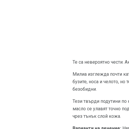
Те са невероятно чести. А
Милиа изглежда почти кат
бузите, носа и челото, но
безобидни.
Тези твърди подутини по 
масло се улавят точно под
чрез тънък слой кожа.
Варианти на лечение:
Ням