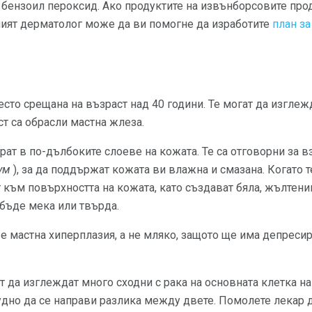
бензоил пероксид. Ако продуктите на извънборсовите прод
шият дерматолог може да ви помогне да изработите
план за
есто срещана на възраст над 40 години. Те могат да изглеж
ст са обрасли мастна жлеза.
ат в по-дълбоките слоеве на кожата. Те са отговорни за 
ум
), за да поддържат кожата ви влажна и смазана. Когато 
т към повърхността на кожата, като създават бяла, жълтен
бъде мека или твърда.
 е мастна хиперплазия, а не мляко, защото ще има депресир
т да изглеждат много сходни с рака на основната клетка на
рудно да се направи разлика между двете. Помолете лекар д