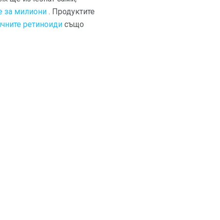
е за милиони
. Продуктите
ичните ретиноиди
също