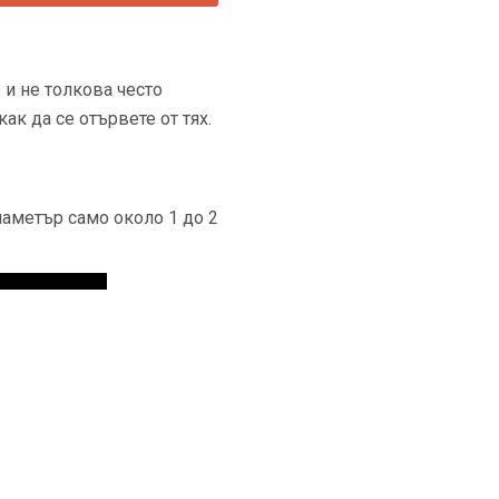
 и не толкова често
ак да се отървете от тях.
иаметър само около 1 до 2