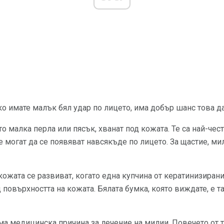
ко имате малък бял удар по лицето, има добър шанс това да е
о малка перла или пясък, хванат под кожата. Те са най-чес
 те могат да се появяват навсякъде по лицето. За щастие, м
кожата се развиват, когато една купчина от кератинизиран
 повърхността на кожата. Бялата бумка, която виждате, е т
а медицинска причина за лечение на милии. Повечето от т