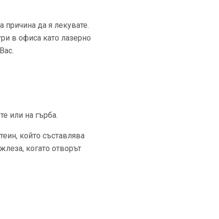
 причина да я лекувате.
ури в офиса като лазерно
Вас.
те или на гърба.
отеин, който съставлява
 жлеза, когато отворът