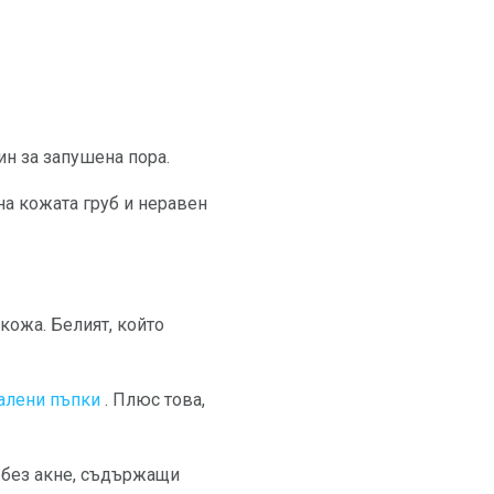
н за запушена пора.
на кожата груб и неравен
кожа. Белият, който
алени пъпки
. Плюс това,
 без акне, съдържащи