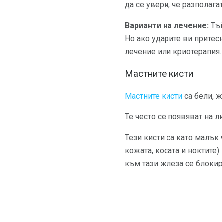
да се увери, че разполага
Варианти на лечение:
Тъй
Но ако ударите ви притесн
лечение или криотерапия.
Мастните кисти
Мастните кисти
са бели, ж
Те често се появяват на л
Тези кисти са като малък
кожата, косата и ноктите)
към тази жлеза се блокир