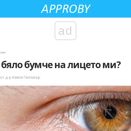
ad
оми
а бяло бумче на лицето ми?
от д-р Кейси Галлагър