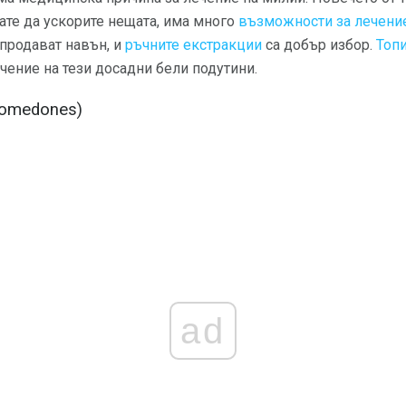
кате да ускорите нещата, има много
възможности за лечени
 продават навън, и
ръчните екстракции
са добър избор.
Топ
ечение на тези досадни бели подутини.
Comedones)
ad