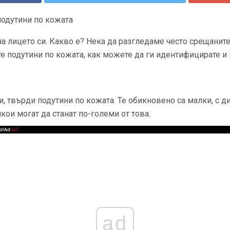
подутини по кожата
 лицето си. Какво е? Нека да разгледаме често срещаните
е подутини по кожата, как можете да ги идентифицирате и к
и, твърди подутини по кожата. Те обикновено са малки, с д
кои могат да станат по-големи от това.
ad