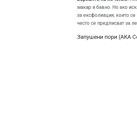
макар и бавно. Но ако ис
за ексфолиация, които се
често се предписват за л
Запушени пори (AKA 