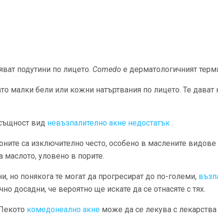
ват подутини по лицето.
Comedo
е дерматологичният терми
о малки бели или кожни натъртвания по лицето. Те дават 
всъщност вид
невъзпалително акне недостатък
.
оните са изключително често, особено в маслените видове 
а маслото, уловено в порите.
и, но понякога те могат да прогресират до по-големи,
възп
чно досадни, че вероятно ще искате да се отнасяте с тях.
Лекото
комедонеално акне
може да се лекува с лекарства