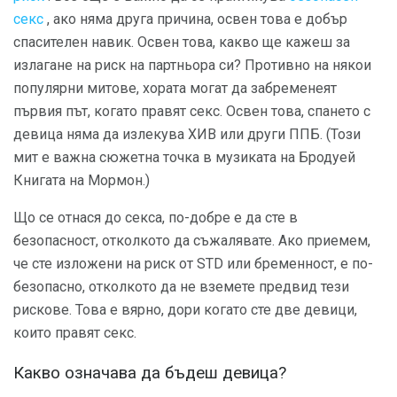
секс
, ако няма друга причина, освен това е добър
спасителен навик. Освен това, какво ще кажеш за
излагане на риск на партньора си? Противно на някои
популярни митове, хората могат да забременеят
първия път, когато правят секс. Освен това, спането с
девица няма да излекува ХИВ или други ППБ. (Този
мит е важна сюжетна точка в музиката на Бродуей
Книгата на Мормон.)
Що се отнася до секса, по-добре е да сте в
безопасност, отколкото да съжалявате. Ако приемем,
че сте изложени на риск от STD или бременност, е по-
безопасно, отколкото да не вземете предвид тези
рискове. Това е вярно, дори когато сте две девици,
които правят секс.
Какво означава да бъдеш девица?