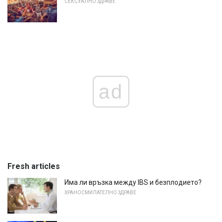
СЕКСУАЛНО ЗДРАВЕ
ad
Fresh articles
Има ли връзка между IBS и безплодието?
ХРАНОСМИЛАТЕЛНО ЗДРАВЕ