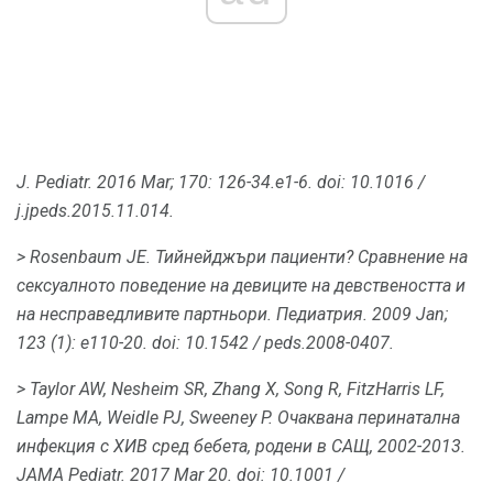
J. Pediatr.
2016 Mar; 170: 126-34.e1-6.
doi: 10.1016 /
j.jpeds.2015.11.014.
> Rosenbaum JE.
Тийнейджъри пациенти?
Сравнение на
сексуалното поведение на девиците на девствеността и
на несправедливите партньори.
Педиатрия.
2009 Jan;
123 (1): e110-20.
doi: 10.1542 / peds.2008-0407.
> Taylor AW, Nesheim SR, Zhang X, Song R, FitzHarris LF,
Lampe MA, Weidle PJ, Sweeney P. Очаквана перинатална
инфекция с ХИВ сред бебета, родени в САЩ, 2002-2013.
JAMA Pediatr.
2017 Mar 20. doi: 10.1001 /