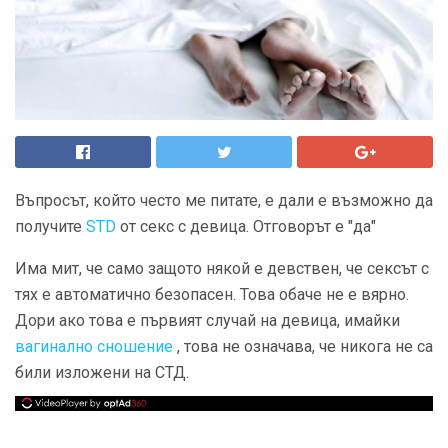
Въпросът, който често ме питате, е дали е възможно да
получите
STD
от секс с девица. Отговорът е "да"
Има мит, че само защото някой е девствен, че сексът с
тях е автоматично безопасен. Това обаче не е вярно.
Дори ако това е първият случай на девица, имайки
вагинално сношение
, това не означава, че никога не са
били изложени на СТД.