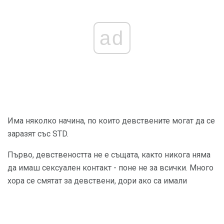
ad
Има няколко начина, по които девствените могат да се
заразят със STD.
Първо, девствеността не е същата, както никога няма
да имаш сексуален контакт - поне не за всички. Много
хора се смятат за девствени, дори ако са имали