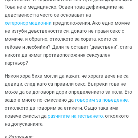
Това не е медицинско. Освен това дефинициите на
девствеността често се основават на
хетеронормационни
предположения. Ако едно момче
не изгуби девствеността си, докато не прави секс с
момиче, и обратно, отколкото за хората, които са
гейове и лесбийки? Дали те остават "девствени", стига
никога да нямат противоположния сексуален
партньор?
Някои хора биха могли да кажат, че хората вече не са
девици, след като са правили секс. Въпреки това не
може да се договори дори определението за пола. Ето
защо е много по-смислено да
говорим за поведение,
отколкото да говорим за етикети. Също така има
повече смисъл да
разчитате на тестването,
отколкото
на допусканията.
> Източници: