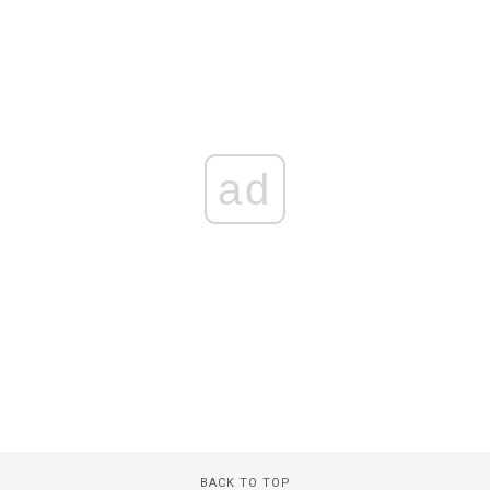
ad
BACK TO TOP