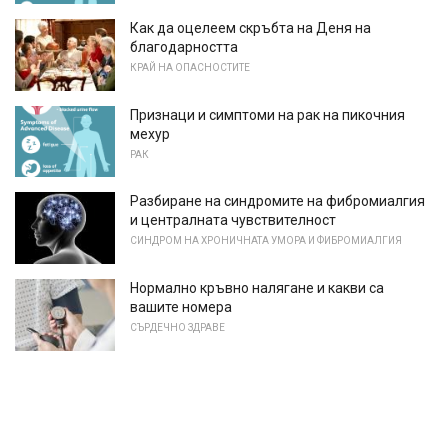
Как да оцелеем скръбта на Деня на
благодарността
КРАЙ НА ОПАСНОСТИТЕ
Признаци и симптоми на рак на пикочния
мехур
РАК
Разбиране на синдромите на фибромиалгия
и централната чувствителност
СИНДРОМ НА ХРОНИЧНАТА УМОРА И ФИБРОМИАЛГИЯ
Нормално кръвно налягане и какви са
вашите номера
СЪРДЕЧНО ЗДРАВЕ