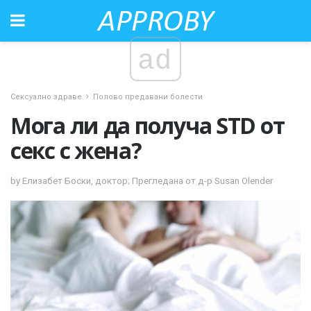
ad
Сексуално здраве
Полово предавани болести
Мога ли да получа STD от
секс с жена?
by Елизабет Боски, доктор; Прегледана от д-р Susan Olender