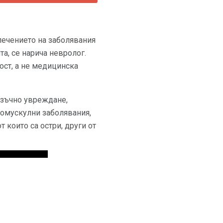
лечението на заболявания
а, се нарича невролог.
ост, а не медицинска
озъчно увреждане,
номускулни заболявания,
 които са остри, други от