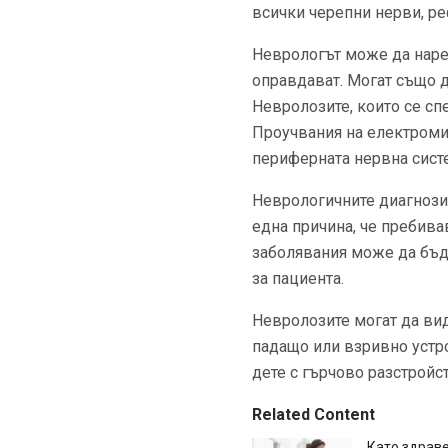
всички черепни нерви, р
Неврологът може да наред
оправдават. Могат също д
Невролозите, които се сп
Проучвания на електромио
периферната нервна сист
Неврологичните диагнози 
една причина, че пребива
заболявания може да бъде
за пациента.
Невролозите могат да вид
падащо или взривно устр
дете с гърчово разстройс
Related Content
Като здраве