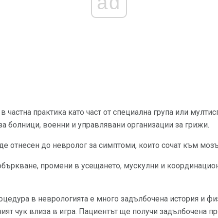
ad
в частна практика като част от специална група или мултис
 за болници, военни и управлявани организации за грижи.
е отнесен до невролог за симптоми, които сочат към мозъ
объркване, промени в усещането, мускулни и координацио
оцедура в неврологията е много задълбочена история и фи
ият чук влиза в игра. Пациентът ще получи задълбочена п