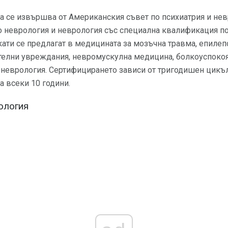
а се извършва от Американския съвет по психиатрия и нев
о неврология и неврология със специална квалификация по
ти се предлагат в медицината за мозъчна травма, епилепс
телни увреждания, невромускулна медицина, болкоуспоко
а неврология. Сертифицирането зависи от тригодишен цикъ
а всеки 10 години.
ология