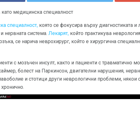
а като медицинска специалност
ка специалност,
която се фокусира върху диагностиката и 
 и нервната система.
Лекарят,
който практикува неврологият
мозъка, се нарича неврохирург, който е хирургична специалн
енти с мозъчен инсулт, както и пациенти с травматично м
хаймер, болест на Паркинсон, двигателни нарушения, нерв
авоболие и стотици други неврологични проблеми, някои от
 хронично.