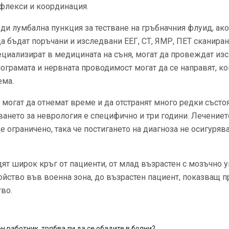
ефлекси и координация.
и лумбална пункция за тестване на гръбначния флуид, ако
а бъдат поръчани и изследвани ЕЕГ, СТ, ЯМР, ПЕТ сканиран
ециализират в медицината на съня, могат да провеждат изс
грамата и нервната проводимост могат да се направят, ко
ема.
могат да отнемат време и да отстранят много редки състоя
ването за неврология е специфично и три години. Лечение
 ограничено, така че постигането на диагноза не осигуряв
ят широк кръг от пациенти, от млад възрастен с мозъчно у
ойство във военна зона, до възрастен пациент, показващ 
тво.
н работник, трябва ли да се обадите в болни?