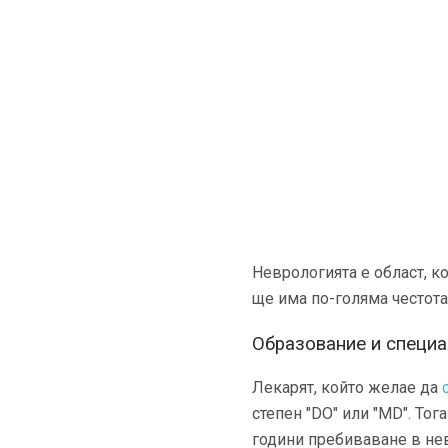
Неврологията е област, к
ще има по-голяма честота
Образование и специа
Лекарят, който желае да
степен "DO" или "MD". То
години пребиваване в не