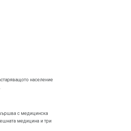
застаряващото население
.
вършва с медицинска
решната медицина и три