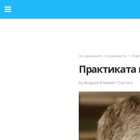
За здравните специалисти
Комп
Практиката 
by Андреа Климент Сантяго