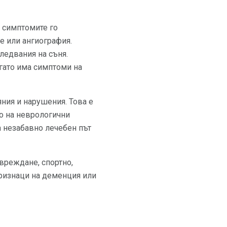
 симптомите го
е или ангиография.
ледвания на съня.
гато има симптоми на
ния и нарушения. Това е
то на неврологични
а незабавно лечебен път
вреждане, спортно,
признаци на деменция или