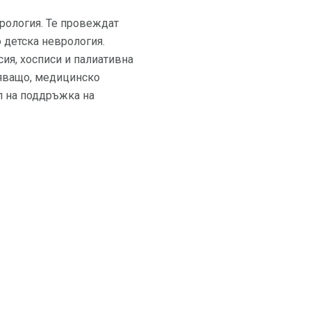
рология. Те провеждат
 детска неврология.
ия, хосписи и палиативна
яващо, медицинско
л на поддръжка на