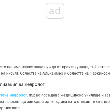
ad
оято ще има нарастваща нужда от практикуващи, тъй като 
 на инсулт, болестта на Алцхаймер и болестта на Паркинсон
лизация за невролог
стане невролог,
първо посещава медицинско училище и за
гава лекарят ще завърши една година като стажант във вът
врологията.