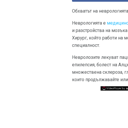
Обхватът на неврологият
Неврологията е
медицинс
и разстройства на мозъка
Хирург, който работи на 
специалност.
Невролозите лекуват паци
епилепсия, болест на Алц
множествена склероза, гл
които продължавайте или