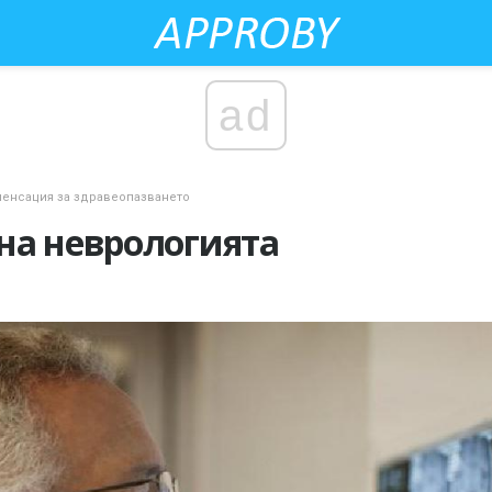
ad
енсация за здравеопазването
на неврологията