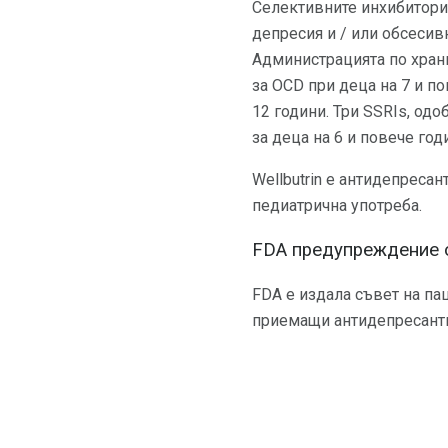
Селективните инхибитори 
депресия и / или обсесив
Администрацията по хранит
за OCD при деца на 7 и п
12 години. Три SSRIs, одо
за деца на 6 и повече год
Wellbutrin е антидепресан
педиатрична употреба.
FDA предупреждение 
FDA е издала съвет на па
приемащи антидепресанти