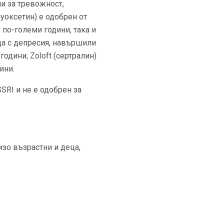
и за тревожност,
уоксетин) е одобрен от
 по-големи години, така и
еца с депресия, навършили
години; Zoloft (сертралин)
ини.
SSRI и не е одобрен за
изо възрастни и деца,