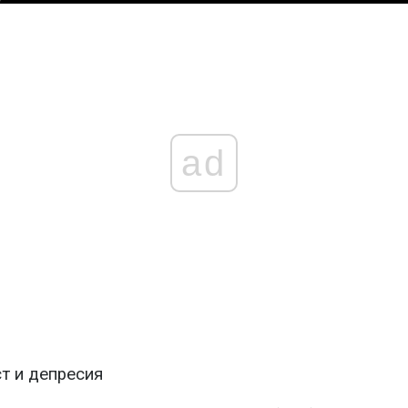
ad
т и депресия