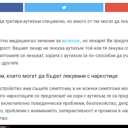
а третира аутизъм специално, но много от тях могат да по
естно медицинско лечение за
аутизъм
, но лекарят Ви предп
прост. Вашият лекар не лекува аутизъм: той или тя лекува
мптомите се лекуват, хората с аутизъм са по-способни да уч
 другите.
м, които могат да бъдат лекувани с наркотици
зстройство има същите симптоми, а не всички симптоми мог
ато наркотиците се предписват на хора с аутизъм, те са пр
 включително поведенчески проблеми, безпокойство, депр
о, проблеми с вниманието, хиперактивност и промени в на
тво.