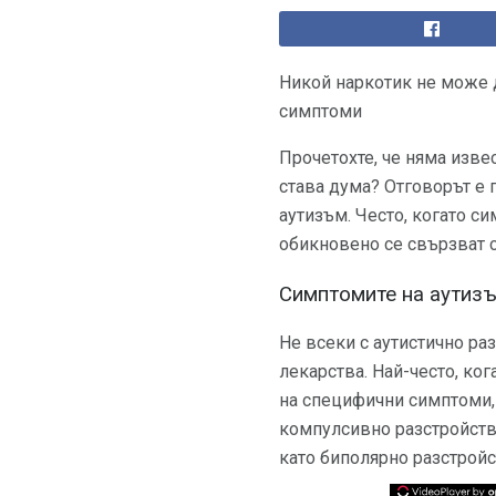
Никой наркотик не може д
симптоми
Прочетохте, че няма изв
става дума? Отговорът е 
аутизъм. Често, когато си
обикновено се свързват с
Симптомите на аутизъ
Не всеки с аутистично ра
лекарства. Най-често, ког
на специфични симптоми,
компулсивно разстройств
като биполярно разстройс