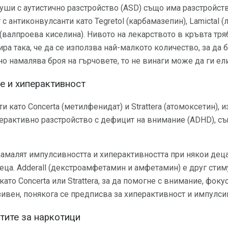
уши с аутистично разстройство (ASD) също има разстройст
с антиконвулсанти като Tegretol (карбамазепин), Lamictal 
 (валпроева киселина). Нивото на лекарството в кръвта тря
ира така, че да се използва най-малкото количество, за да
о намалява броя на гърчовете, то не винаги може да ги ел
е и хиперактивност
като Concerta (метилфенидат) и Strattera (атомоксетин), 
ерактивно разстройство с дефицит на внимание (ADHD), съ
намалят импулсивността и хиперактивността при някои деца,
а. Adderall (декстроамфетамин и амфетамин) е друг стиму
ато Concerta или Strattera, за да помогне с внимание, фок
зивен, понякога се предписва за хиперактивност и импулси
тите за наркотици