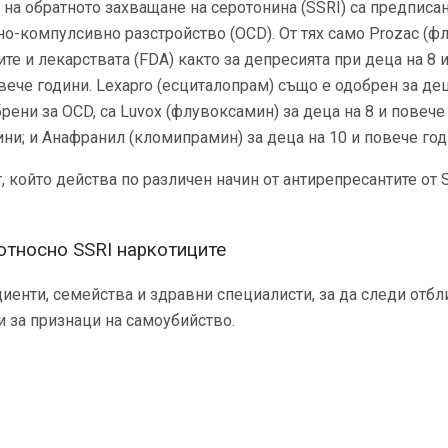
на обратното захващане на серотонина (SSRI) са предписан
но-компулсивно разстройство (OCD). От тях само Prozac (фл
е и лекарствата (FDA) както за депресията при деца на 8 и
овече години. Lexapro (есциталопрам) също е одобрен за д
брени за OCD, са Luvox (флувоксамин) за деца на 8 и повече 
ини; и Анафранил (кломипрамин) за деца на 10 и повече год
т, който действа по различен начин от антирепресантите от 
относно SSRI наркотиците
циенти, семейства и здравни специалисти, за да следи отбл
 за признаци на самоубийство.