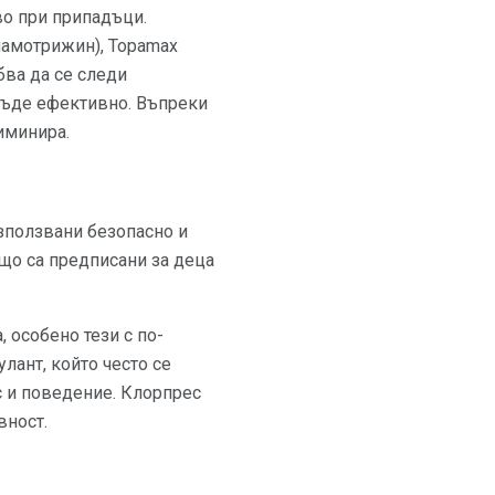
во при припадъци.
(ламотрижин), Topamax
бва да се следи
 бъде ефективно. Въпреки
иминира.
използвани безопасно и
що са предписани за деца
 особено тези с по-
лант, който често се
ус и поведение. Клорпрес
вност.