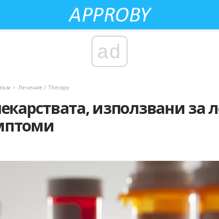
ad
изъм
Лечение / Therapy
лекарствата, използвани за 
мптоми