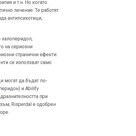
пия и т.н. Но когато
ично лечение. Те работят
ида антипсихотици,
о халоперидол,
то на сериозни
риозни странични ефекти
енти се използват само
и могат да бъдат по-
еридон) и Abilify
аздразнителността при
зъм; Risperdal е одобрен
оре.