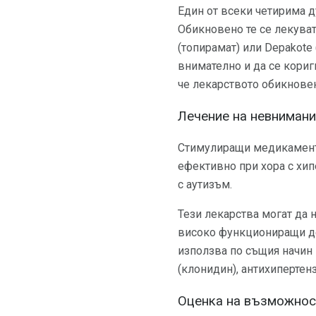
Един от всеки четирима д
Обикновено те се лекуват 
(топирамат) или Depakote
внимателно и да се кориг
че лекарството обикновен
Лечение на невнимани
Стимулиращи медикаменти 
ефективно при хора с хип
с аутизъм.
Тези лекарства могат да 
високо функциониращи дец
използва по същия начин к
(клонидин), антихипертен
Оценка на възможнос