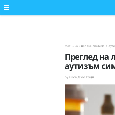
Мозъчна и нервна система
Аут
Преглед на 
аутизъм си
by Лиса Джо Руди