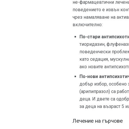
не-фармацевтични лечения
поведението е извън конт
чрез намаляване на актив
включително:
По-стари антипсихоти
тиоридазин, флуфенази
поведенчески проблем
като седация, мускулн
ако новите антипсихот
По-нови антипсихоти
добър избор, особено з
(арипипразол) са рабо
деца. И двете са одобр
за деца на възраст 5 и
Лечение на гърчове