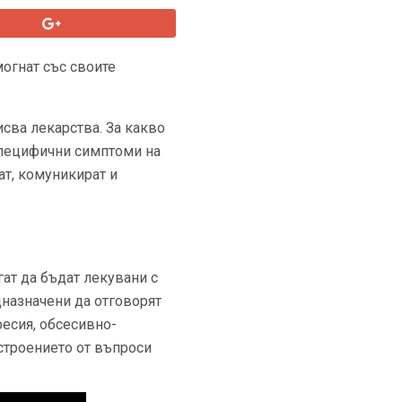
могнат със своите
исва лекарства. За какво
 специфични симптоми на
ат, комуникират и
ат да бъдат лекувани с
едназначени да отговорят
есия, обсесивно-
строението от въпроси