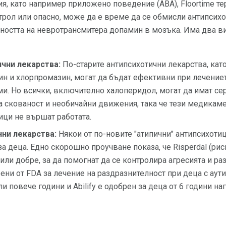
, като например приложено поведение (ABA), Floortime тера
рол или опасно, може да е време да се обмисли антипсихот
ността на невротрансмитера допамин в мозъка. Има два в
чни лекарства:
По-старите антипсихотични лекарства, кат
н и хлорпромазин, могат да бъдат ефективни при лечение
и. Но всички, включително халоперидол, могат да имат се
а скованост и необичайни движения, така че тези медикам
ици не вършат работата.
чни лекарства:
Някои от по-новите "атипични" антипсихотиц
а деца. Едно скорошно проучване показа, че Risperdal (рисп
тили добре, за да помогнат да се контролира агресията и р
ени от FDA за лечение на раздразнителност при деца с аути
ли повече години и Abilify е одобрен за деца от 6 години наг