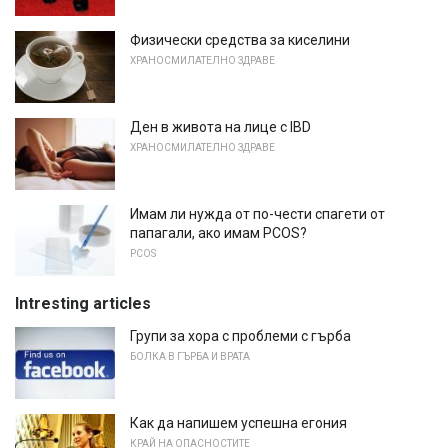
Физически средства за киселини
ХРАНОСМИЛАТЕЛНО ЗДРАВЕ
Ден в живота на лице с IBD
ХРАНОСМИЛАТЕЛНО ЗДРАВЕ
Имам ли нужда от по-чести спагети от
папагали, ако имам PCOS?
PCOS
Intresting articles
Групи за хора с проблеми с гърба
БОЛКА В ГЪРБА И ВРАТА
Как да напишем успешна егония
КРАЙ НА ОПАСНОСТИТЕ