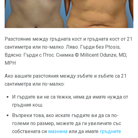
Разстояние между гръдната кост и гръдната кост от 21
сантиметра или по-малко. Ляво: Гърди без Ptosis;
Вдясно: Гърди с Птос. Снимка © Millicent Odunze, MD,
MPH
Ако вашите разстояния между зъбите и зъбите са 21
сантиметра или по-малко:
И гърдите ви не са тежки, няма да имате нужда от
гръдния кош.
Въпреки това, ако искате гърдите ви да са по-
големи по размер, можете да ги увеличите със
собствената си
мазнина
или да имате
гръдните