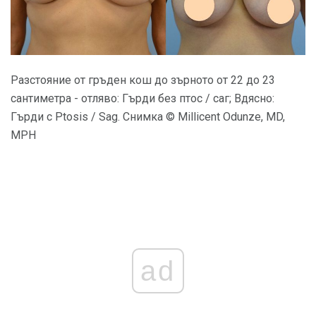
Разстояние от гръден кош до зърното от 22 до 23
сантиметра - отляво: Гърди без птос / саг; Вдясно:
Гърди с Ptosis / Sag. Снимка © Millicent Odunze, MD,
MPH
ad