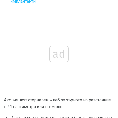
имплантанти
.
ad
Ако вашият стернален жлеб за зърното на разстояние
е 21 сантиметра или по-малко:
И ако имате гърдите на гърдата (което означава, че