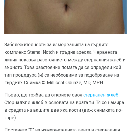
Забележителности за измерванията на гърдите:
комплекс Sternal Notch и гръдна ареола. Червената
линия показва разстоянието между стерналния жлеб и
зърното. Това разстояние помага да се определи кой
тип процедура (и) са необходими за подобряване на
гърдите. Снимка © Millicent Odunze, MD, MPH
Първо, ще трябва да откриете своя
стернален жлеб
.
Стерналът е жлеб в основата на врата ти. Тя се намира
в средата на вашите две яка кости (виж снимката по-
горе).
Поставете "0" на измервателната лента в стерналния