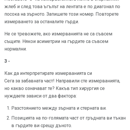
жлеб и след това ъгълът на лентата е по диагонал по
посока на зърното. Запишете този номер. Повторете
измерването за останалите гърди.
Не се тревожете, ако измерванията не са съвсем
същите. Някои асиметрии на гърдите са съвсем
нормални.
3 -
Как да интерпретирате измерванията си
Сега за забавната част! Направили сте измерванията,
но какво означават те? Какъв тип хирургия се
нуждаете зависи от два фактора:
Разстоянието между зърната и стерната ви.
Позицията на по-голямата част от гръдната ви тъкан
в гърдите ви срещу дъното.