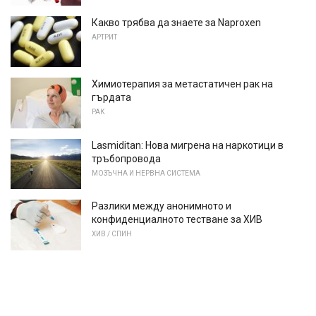
Какво трябва да знаете за Naproxen
АРТРИТ
Химиотерапия за метастатичен рак на
гърдата
РАК
Lasmiditan: Нова мигрена на наркотици в
тръбопровода
МОЗЪЧНА И НЕРВНА СИСТЕМА
Разлики между анонимното и
конфиденциалното тестване за ХИВ
ХИВ / СПИН