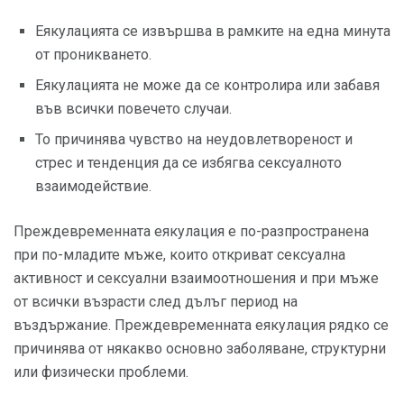
Еякулацията се извършва в рамките на една минута
от проникването.
Еякулацията не може да се контролира или забавя
във всички повечето случаи.
То причинява чувство на неудовлетвореност и
стрес и тенденция да се избягва сексуалното
взаимодействие.
Преждевременната еякулация е по-разпространена
при по-младите мъже, които откриват сексуална
активност и сексуални взаимоотношения и при мъже
от всички възрасти след дълъг период на
въздържание. Преждевременната еякулация рядко се
причинява от някакво основно заболяване, структурни
или физически проблеми.