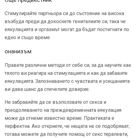
Стимулирайте партньора си до състояние на висока
възбуда преди да докоснете гениталиите си, така че
еякулацията и оргазмът могат да бъдат постигнати по
едно и също време.
онанизъм
Правете различни методи от себе си, за да научите как
тялото ви реагира на стимулацията и как да забавите
еякулацията. Запознаването с чувствата и усещанията
ви дава шанс да спечелите доверие.
Не забравяйте да се възползвате от секса и
преодоляването на преждевременната еякулация
може да отнеме известно време. Практиката е
перфектна. Ако откриете, че нещата не се подобряват,
тогава можете да получите помощ от секс терапевти,