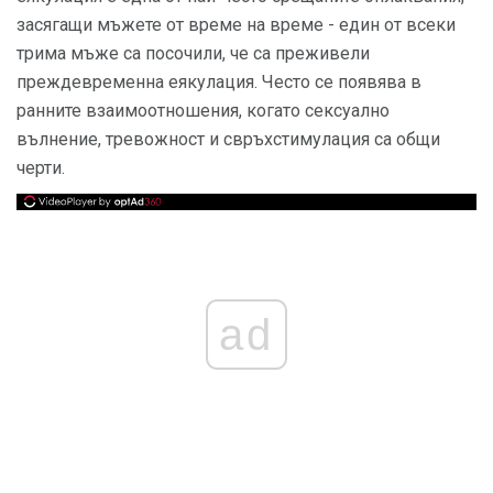
засягащи мъжете от време на време - един от всеки
трима мъже са посочили, че са преживели
преждевременна еякулация. Често се появява в
ранните взаимоотношения, когато сексуално
вълнение, тревожност и свръхстимулация са общи
черти.
ad