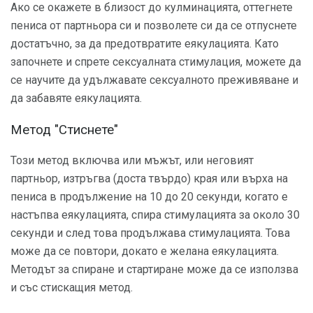
Ако се окажете в близост до кулминацията, оттегнете
пениса от партньора си и позволете си да се отпуснете
достатъчно, за да предотвратите еякулацията. Като
започнете и спрете сексуалната стимулация, можете да
се научите да удължавате сексуалното преживяване и
да забавяте еякулацията.
Метод "Стиснете"
Този метод включва или мъжът, или неговият
партньор, изтръгва (доста твърдо) края или върха на
пениса в продължение на 10 до 20 секунди, когато е
настъпва еякулацията, спира стимулацията за около 30
секунди и след това продължава стимулацията. Това
може да се повтори, докато е желана еякулацията.
Методът за спиране и стартиране може да се използва
и със стискащия метод.