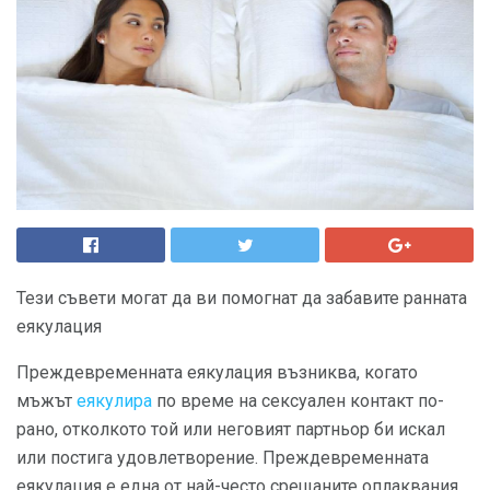
Тези съвети могат да ви помогнат да забавите ранната
еякулация
Преждевременната еякулация възниква, когато
мъжът
еякулира
по време на сексуален контакт по-
рано, отколкото той или неговият партньор би искал
или постига удовлетворение. Преждевременната
еякулация е една от най-често срещаните оплаквания,