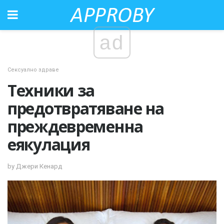
ad
Сексуално здраве
Техники за
предотвратяване на
преждевременна
еякулация
by Джери Кенард