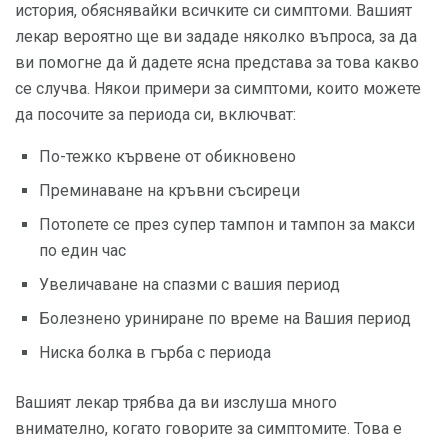
история, обяснявайки всичките си симптоми. Вашият
лекар вероятно ще ви зададе няколко въпроса, за да
ви помогне да й дадете ясна представа за това какво
се случва. Някои примери за симптоми, които можете
да посочите за периода си, включват:
По-тежко кървене от обикновено
Преминаване на кръвни съсиреци
Потопете се през супер тампон и тампон за макси
по един час
Увеличаване на спазми с вашия период
Болезнено уриниране по време на Вашия период
Ниска болка в гърба с периода
Вашият лекар трябва да ви изслуша много
внимателно, когато говорите за симптомите. Това е