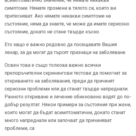
асимптоматично значение, че нямате никакви
симптоми. Нямате промени в тялото си, които ви
притесняват. Ако нямате никакви симптоми на
състояние, няма да знаете, че може да имате сериозно
състояние, докато не стане твърде късно.
Ето защо е важно редовно да посещавате Вашия
лекар, за да могат да търсят признаци на заболяване.
Освен това е също толкова важно всички
препоръчителни скринингови тестове да помогнат за
откриването на заболявания, преди да причинят
сериозни проблеми или да станат твърде напреднали.
Ранното откриване и лечение обикновено водят до по-
добър резултат. Някои примери за състояния при жени,
които могат да бъдат асимптоматични, докато станат
много напреднали или започват да причиняват
проблеми, са: