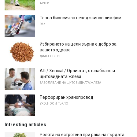
АРТРИТ
Течна биопсия за неходжкинов лимфом
РАК
Избирането на цели зърна е добро за
вашето здраве
ДИАБЕТ ТИП 2
Alli / Xenical / Орлистат, отслабване и
щитовидната жлеза
ЗАБОЛЯВАНЕ НА ЩИТОВИДНАТА ЖЛЕЗА
Перфориран хранопровод
УХО, НОС И ГЪРЛО
Intresting articles
Ролята на естрогена при рака на гърдата