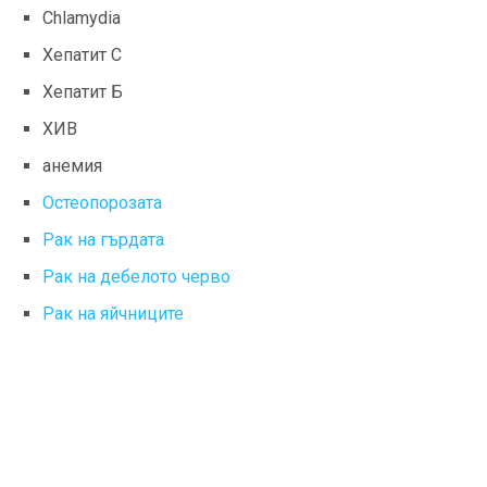
Chlamydia
Хепатит С
Хепатит Б
ХИВ
анемия
Остеопорозата
Рак на гърдата
Рак на дебелото черво
Рак на яйчниците