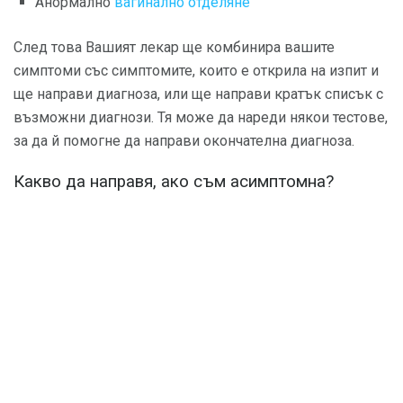
Анормално
вагинално отделяне
След това Вашият лекар ще комбинира вашите
симптоми със симптомите, които е открила на изпит и
ще направи диагноза, или ще направи кратък списък с
възможни диагнози. Тя може да нареди някои тестове,
за да й помогне да направи окончателна диагноза.
Какво да направя, ако съм асимптомна?