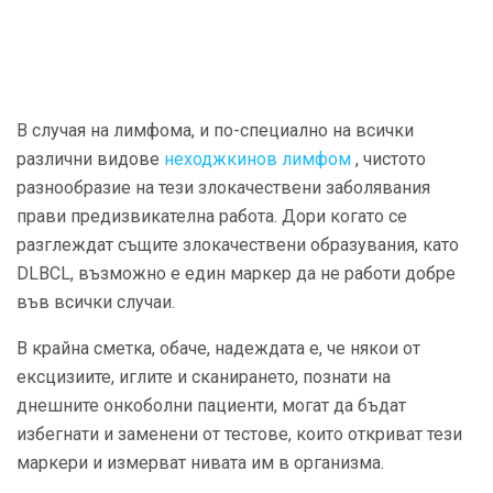
В случая на лимфома, и по-специално на всички
различни видове
неходжкинов лимфом
, чистото
разнообразие на тези злокачествени заболявания
прави предизвикателна работа. Дори когато се
разглеждат същите злокачествени образувания, като
DLBCL, възможно е един маркер да не работи добре
във всички случаи.
В крайна сметка, обаче, надеждата е, че някои от
ексцизиите, иглите и сканирането, познати на
днешните онкоболни пациенти, могат да бъдат
избегнати и заменени от тестове, които откриват тези
маркери и измерват нивата им в организма.