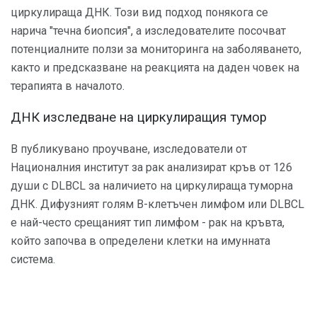
циркулираща ДНК. Този вид подход понякога се
нарича "течна биопсия", а изследователите посочват
потенциалните ползи за мониторинга на заболяването,
както и предсказване на реакцията на даден човек на
терапията в началото.
ДНК изследване на циркулиращия тумор
В публикувано проучване, изследователи от
Националния институт за рак анализират кръв от 126
души с DLBCL за наличието на циркулираща туморна
ДНК. Дифузният голям B-клетъчен лимфом или DLBCL
е най-често срещаният тип лимфом - рак на кръвта,
който започва в определени клетки на имунната
система.