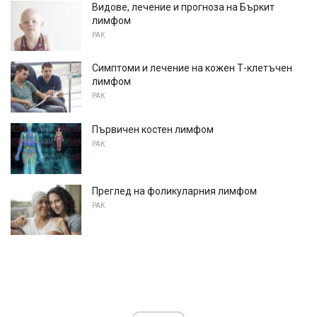
Видове, лечение и прогноза на Бъркит
лимфом
РАК
Симптоми и лечение на кожен Т-клетъчен
лимфом
РАК
Първичен костен лимфом
РАК
Преглед на фоликуларния лимфом
РАК