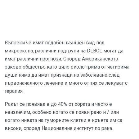
Въпреки че имат подобен външен вид под
микроскопа, различни подгрупи на DLBCL могат да
имат различни прогнози. Според Американското
раково общество като цяло около трима от четирима
души няма да имат признаци на заболяване след
първоначалното лечение и много от тях се лекуват с
терапия.
Ракът се появява в до 40% от хората и често е
неизлечим, особено когато се появи рано и / или
когато нивата на туморните клетки в кръвта им са
високи, според Националния институт по рака.