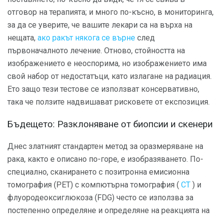
отговор на терапията; и много по-късно, в мониторинга,
за да се уверите, че вашите лекари са на върха на
нещата,
ако ракът някога се върне
след
първоначалното лечение. Отново, стойността на
изображението е неоспорима, но изображението има
свой набор от недостатъци, като излагане на радиация.
Ето защо тези тестове се използват консервативно,
така че ползите надвишават рисковете от експозиция.
Бъдещето: Разклоняване от биопсии и скенери
Днес златният стандартен метод за оразмеряване на
рака, както е описано по-горе, е изобразяването. По-
специално, сканирането с позитронна емисионна
томография (PET) с компютърна томография (
CT
) и
флуородеоксиглюкоза (FDG) често се използва за
постепенно определяне и определяне на реакцията на