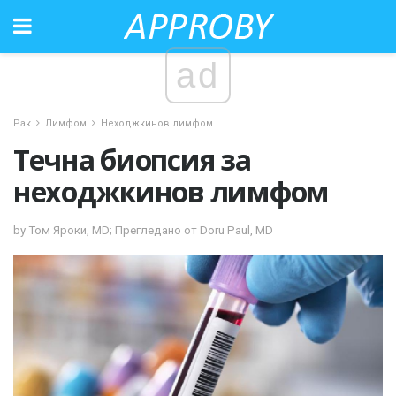
ad
Рак
Лимфом
Неходжкинов лимфом
Течна биопсия за
неходжкинов лимфом
by Том Яроки, MD; Прегледано от Doru Paul, MD