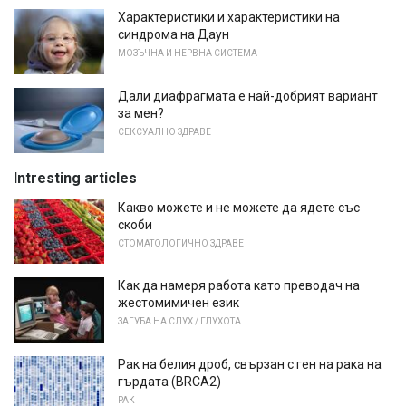
Характеристики и характеристики на
синдрома на Даун
МОЗЪЧНА И НЕРВНА СИСТЕМА
Дали диафрагмата е най-добрият вариант
за мен?
СЕКСУАЛНО ЗДРАВЕ
Intresting articles
Какво можете и не можете да ядете със
скоби
СТОМАТОЛОГИЧНО ЗДРАВЕ
Как да намеря работа като преводач на
жестомимичен език
ЗАГУБА НА СЛУХ / ГЛУХОТА
Рак на белия дроб, свързан с ген на рака на
гърдата (BRCA2)
РАК