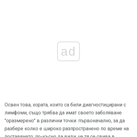
ad
Освен това, хората, които са били диагностицирани с
лимфоми, също трябва да имат своето заболяване
"оразмерено" в различни точки: първоначално, за да
разбере колко е широко разпространено по време на
поставянето; по-късно да види, че тя се свива в