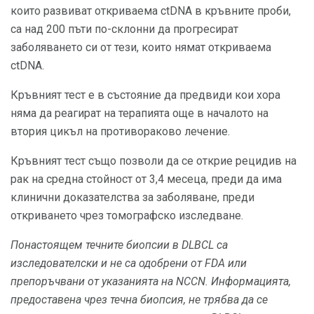
които развиват откриваема ctDNA в кръвните проби,
са над 200 пъти по-склонни да прогресират
заболяването си от тези, които нямат откриваема
ctDNA.
Кръвният тест е в състояние да предвиди кои хора
няма да реагират на терапията още в началото на
втория цикъл на противораково лечение.
Кръвният тест също позволи да се открие рецидив на
рак на средна стойност от 3,4 месеца, преди да има
клинични доказателства за заболяване, преди
откриването чрез томографско изследване.
Понастоящем течните биопсии в DLBCL са
изследователски и не са одобрени от FDA или
препоръчвани от указанията на NCCN.
Информацията,
предоставена чрез течна биопсия, не трябва да се