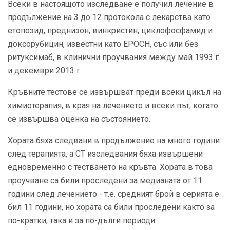
Всеки в настоящото изследване е получил лечение в
продължение на 3 до 12 протокола с лекарства като
етопозид, преднизон, винкристин, циклофосфамид и
доксорубицин, известни като EPOCH, със или без
ритуксимаб, в клинични проучвания между май 1993 г.
и декември 2013 г.
Кръвните тестове се извършват преди всеки цикъл на
химиотерапия, в края на лечението и всеки път, когато
се извършва оценка на състоянието.
Хората бяха следвани в продължение на много години
след терапията, а CT изследвания бяха извършени
едновременно с тестването на кръвта. Хората в това
проучване са били проследени за медианата от 11
години след лечението - т.е. средният брой в серията е
бил 11 години, но хората са били проследени както за
по-кратки, така и за по-дълги периоди.