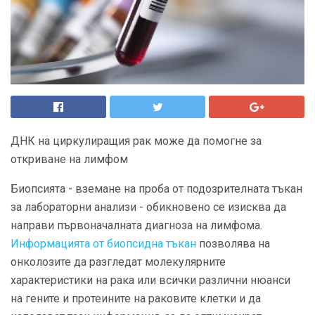
ДНК на циркулиращия рак може да помогне за
откриване на лимфом
Биопсията - вземане на проба от подозрителната тъкан
за лабораторни анализи - обикновено се изисква да
направи първоначалната диагноза на лимфома.
Информацията от биопсидна тъкан
позволява на
онколозите да разгледат молекулярните
характеристики на рака или всички различни нюанси
на гените и протеините на раковите клетки и да