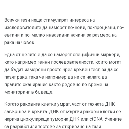
Всички тези неща стимулират интереса на
изследователите да намерят по-нови, по-прецизни, по-
евтини и по-малко инвазивни начини за размера на
рака на човек.
Една от целите е да се намерят специфични маркери,
като например генни последователности, които могат
да бъдат измерени просто чрез кръвен тест, за да се
пазят рака, така че например да не се налага да
правите сканирания както редовно по време на
мониторинг в бъдеще.
Когато раковите клетки умрат, част от тяхната ДНК
завършва в кръвта. ДНК от мъртви ракови клетки се
нарича циркулираща туморна ДНК или ctDNA. Учените
са разработили тестове за откриване на тази