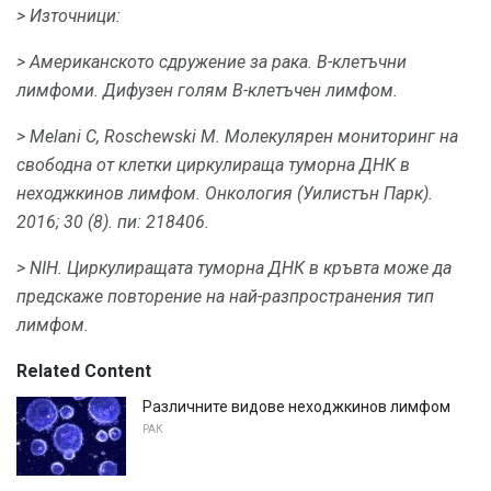
> Източници:
> Американското сдружение за рака.
В-клетъчни
лимфоми.
Дифузен голям B-клетъчен лимфом.
> Melani C, Roschewski M. Молекулярен мониторинг на
свободна от клетки циркулираща туморна ДНК в
неходжкинов лимфом.
Онкология (Уилистън Парк).
2016; 30 (8).
пи: 218406.
> NIH.
Циркулиращата туморна ДНК в кръвта може да
предскаже повторение на най-разпространения тип
лимфом.
Related Content
Различните видове неходжкинов лимфом
РАК