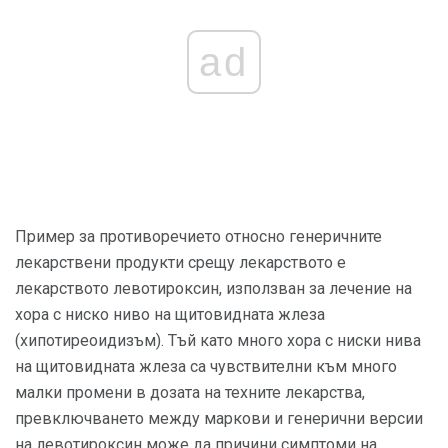
ad
Пример за противоречието относно генеричните
лекарствени продукти срещу лекарството е
лекарството левотироксин, използван за лечение на
хора с ниско ниво на щитовидната жлеза
(хипотиреоидизъм). Тъй като много хора с ниски нива
на щитовидната жлеза са чувствителни към много
малки промени в дозата на техните лекарства,
превключването между маркови и генерични версии
на левотироксин може да причини симптоми на