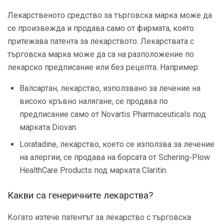
Лекарственото средство за търговска марка може да
се произвежда и продава само от фирмата, която
притежава патента за лекарството. Лекарствата с
търговска марка може да са на разположение по
лекарско предписание или без рецепта. Например:
Валсартан, лекарство, използвано за лечение на
високо кръвно налягане, се продава по
предписание само от Novartis Pharmaceuticals под
марката Diovan.
Loratadine, лекарство, което се използва за лечение
на алергии, се продава на борсата от Schering-Plow
HealthCare Products под марката Claritin.
Какви са генеричните лекарства?
Когато изтече патентът за лекарство с търговска