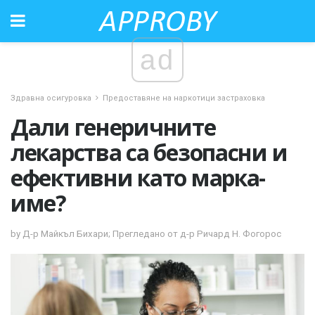
ad
Здравна осигуровка
Предоставяне на наркотици застраховка
Дали генеричните
лекарства са безопасни и
ефективни като марка-
име?
by Д-р Майкъл Бихари; Прегледано от д-р Ричард Н. Фогорос