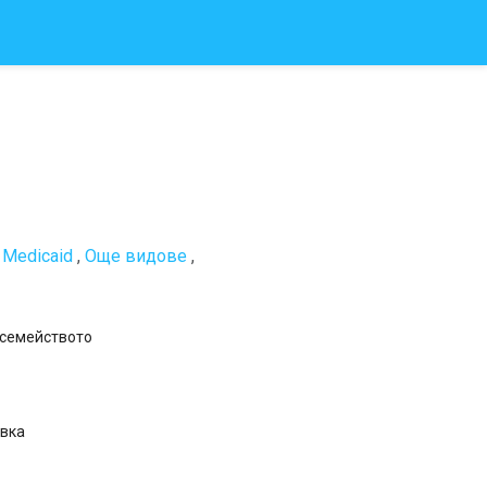
,
Medicaid
,
Още видове
,
 семейството
овка