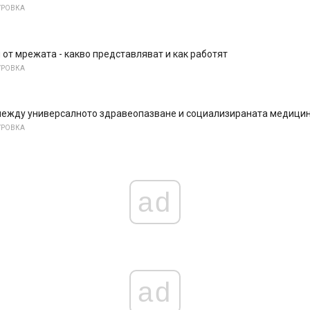
УРОВКА
от мрежата - какво представляват и как работят
УРОВКА
между универсалното здравеопазване и социализираната медици
УРОВКА
ad
ad