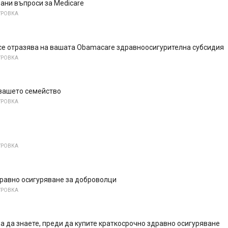
ани въпроси за Medicare
УРОВКА
се отразява на вашата Obamacare здравноосигурителна субсидия
УРОВКА
 вашето семейство
УРОВКА
УРОВКА
дравно осигуряване за доброволци
УРОВКА
а да знаете, преди да купите краткосрочно здравно осигуряване