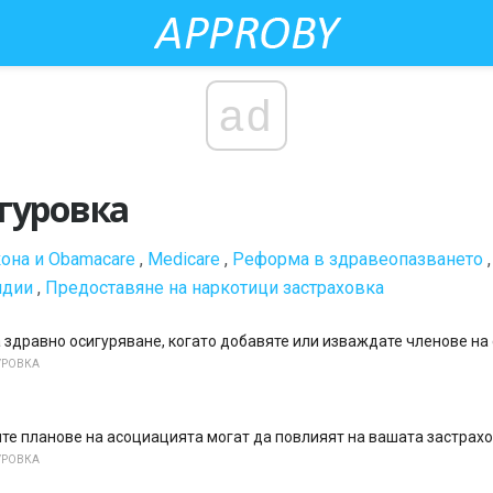
ad
гуровка
она и Obamacare
,
Medicare
,
Реформа в здравеопазването
идии
,
Предоставяне на наркотици застраховка
 здравно осигуряване, когато добавяте или изваждате членове на
УРОВКА
те планове на асоциацията могат да повлияят на вашата застрах
УРОВКА