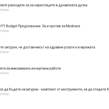
лите разходите си за наркотиците в дунавската дупка
УРОВКА
 FY Budget Предложение: За и против за Medicare
УРОВКА
те сигурен, че доставчикът на здравни услуги е в мрежата
УРОВКА
ята за максимално изчерпани работи
УРОВКА
се да бъдете несигурни - комплект от инструменти, за да отидете 
УРОВКА