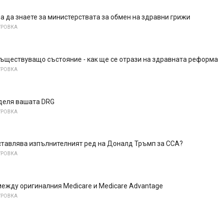
а да знаете за министерствата за обмен на здравни грижи
УРОВКА
ъществуващо състояние - как ще се отрази на здравната реформа
УРОВКА
еделя вашата DRG
УРОВКА
ставлява изпълнителният ред на Доналд Тръмп за ССА?
УРОВКА
ежду оригиналния Medicare и Medicare Advantage
УРОВКА