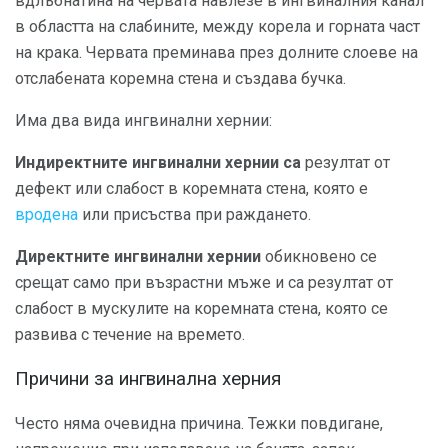
вдлъбнатина на червата навлезе в ингвиналния канал
в областта на слабините, между корела и горната част
на крака. Червата преминава през долните слоеве на
отслабената коремна стена и създава бучка.
Има два вида ингвинални хернии:
Индиректните ингвинални хернии са
резултат от
дефект или слабост в коремната стена, която е
вродена
или присъства при раждането.
Директните ингвинални хернии
обикновено се
срещат само при възрастни мъже и са резултат от
слабост в мускулите на коремната стена, която се
развива с течение на времето.
Причини за ингвинална херния
Често няма очевидна причина. Тежки повдигане,