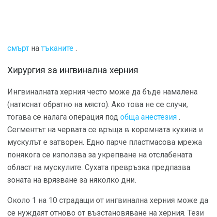
смърт
на
тъканите
.
Хирургия за ингвинална херния
Ингвиналната херния често може да бъде намалена
(натиснат обратно на място). Ако това не се случи,
тогава се налага операция под
обща анестезия
.
Сегментът на червата се връща в коремната кухина и
мускулът е затворен. Едно парче пластмасова мрежа
понякога се използва за укрепване на отслабената
област на мускулите. Сухата превръзка предпазва
зоната на врязване за няколко дни.
Около 1 на 10 страдащи от ингвинална херния може да
се нуждаят отново от възстановяване на херния. Тези