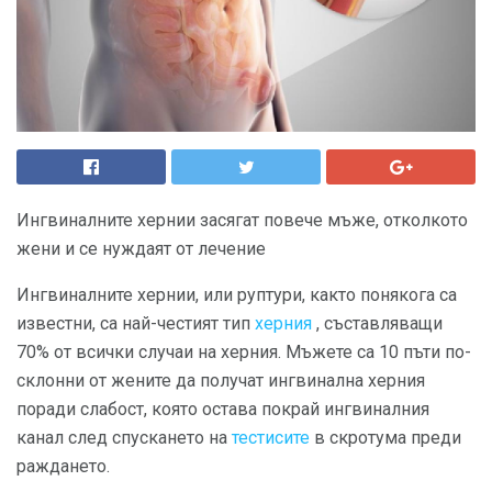
Ингвиналните хернии засягат повече мъже, отколкото
жени и се нуждаят от лечение
Ингвиналните хернии, или руптури, както понякога са
известни, са най-честият тип
херния
, съставляващи
70% от всички случаи на херния. Мъжете са 10 пъти по-
склонни от жените да получат ингвинална херния
поради слабост, която остава покрай ингвиналния
канал след спускането на
тестисите
в скротума преди
раждането.