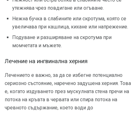
утежнява чрез повдигане или огъване.
Нежна бучка в слабините или скротума, която се
увеличава при кашлица, кихане или напрежение.
Подуване и разширяване на скротума при
момчетата и мъжете.
Лечение на ингвинална херния
Лечението е важно, за да се избегне потенциално
сериозно състояние, наречено задушена херния. Това
е, когато издуването през мускулната стена пречи на
потока на кръвта в червата или спира потока на
чревното съдържание, което води до