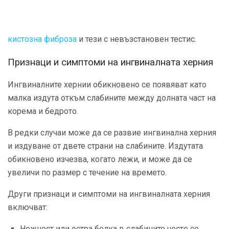
кистозна фиброза
и тези с невъзстановен тестис.
Признаци и симптоми на ингвиналната херния
Ингвиналните хернии обикновено се появяват като
малка издута откъм слабините между долната част на
корема и бедрото.
В редки случаи може да се развие ингвинална херния
и издуване от двете страни на слабините. Издутата
обикновено изчезва, когато лежи, и може да се
увеличи по размер с течение на времето.
Други признаци и симптоми на ингвиналната херния
включват:
Нежност или остра болка в слабините често се