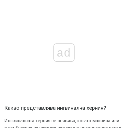
ad
Какво представлява ингвинална херния?
Ингвиналната херния се появява, когато мазнина или