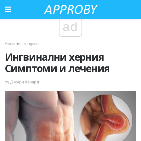
ad
Урологично здраве
Ингвинални херния
Симптоми и лечения
by Джери Кенард