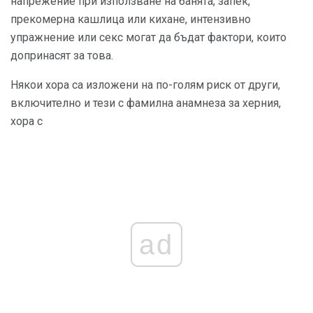
напрежение при използване на банята, запек,
прекомерна кашлица или кихане, интензивно
упражнение или секс могат да бъдат фактори, които
допринасят за това.
Някои хора са изложени на по-голям риск от други,
включително и тези с фамилна анамнеза за херния,
хора с
ad