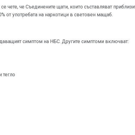
е чете, че Съединените щати, които съставляват приблизи
0% от употребата на наркотици в световен мащаб.
даващият симптом на НБС. Другите симптоми включват:
и тегло