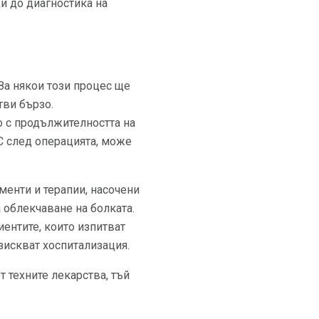
и до диагностика на
За някои този процес ще
тви бързо.
о с продължителността на
СС след операцията, може
енти и терапии, насочени
 облекчаване на болката.
иентите, които изпитват
зискват хоспитализация.
т техните лекарства, тъй