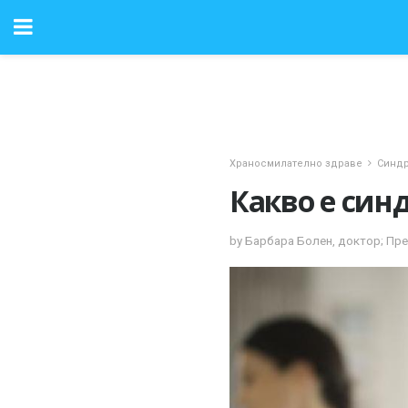
Храносмилателно здраве
Синдр
Какво е син
by Барбара Болен, доктор; Пре