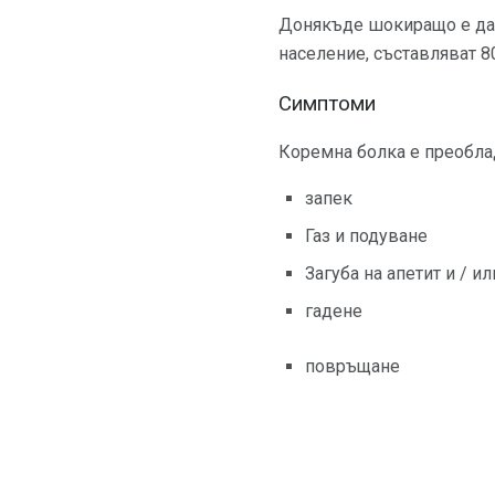
Донякъде шокиращо е да с
население, съставляват 8
Симптоми
Коремна болка е преобла
запек
Газ и подуване
Загуба на апетит и / ил
гадене
повръщане