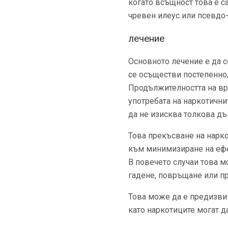
когато всъщност това е с
чревен илеус или псевдо
лечение
Основното лечение е да с
се осъществи постепенно,
Продължителността на вре
употребата на наркотични
да не изисква толкова дъл
Това прекъсване на нарк
към минимизиране на ефек
В повечето случаи това м
гадене, повръщане или п
Това може да е предизвик
като наркотиците могат д