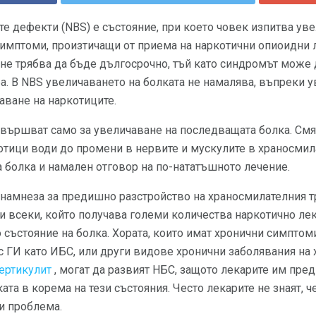
е дефекти (NBS) е състояние, при което човек изпитва ув
имптоми, произтичащи от приема на наркотични опиоидни л
не трябва да бъде дългосрочно, тъй като синдромът може 
. В NBS увеличаването на болката не намалява, въпреки у
аване на наркотиците.
вършват само за увеличаване на последващата болка. Смят
отици води до промени в нервите и мускулите в храносмила
 болка и намален отговор на по-нататъшното лечение.
намнеза за предишно разстройство на храносмилателния тра
и всеки, който получава големи количества наркотично ле
о състояние на болка. Хората, които имат хронични симптом
 ГИ като ИБС, или други видове хронични заболявания на
ертикулит
, могат да развият НБС, защото лекарите им пре
ата в корема на тези състояния. Често лекарите не знаят, 
и проблема.