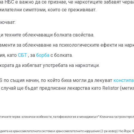
на НБС е важно да се признае, че наркотиците забавят черв
милателни симптоми, които се преживяват.
лючват:
и техните облекчаващи болката свойства.
менти за облекчаване на психологическите ефекти на нар
ия, като
СБТ
, за
борба
с болката.
хората да избягват употребата на наркотици.
 по същия начин, по който биха могли да лекуват
констипа
и случай ще бъдат предписани лекарства като Relistor (мети
тичните черва: клинични особености, патофизиология и мениджмънт"
Клинична гастроентерол
дията на храносмилателната система и храносмилателните нарушения
(2-ри извор) Ню Йорк: 