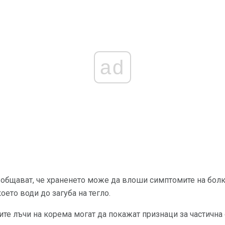
ad
ъобщават, че храненето може да влоши симптомите на болк
което води до загуба на тегло.
ите лъчи на корема могат да покажат признаци за частична 