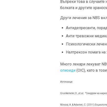
Въпреки това в случаите 
болката и другите хранос
Други лечения за NBS вк
Антидепресанти, порад
Анти-тревожни медика
Психологически лечен
Налтрексон помага на 
Много лекари лекуват NBS
опиоиди
(OIC), като в тоз
Източници:
Grunkemeier, D., et.al.
"Синдром на нарко
Minoxa, A. & Adamec, C. (2011)
Енциклопе