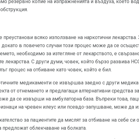
амо резервно копие на изпражненията и въздуха, което вод
-обструкция.
е преустанови всяко използване на наркотични лекарства. 
 докато в повечето случаи този процес може да се осъщес
мето, необходимо за изтегляне от лекарството, е свързан
те лекарства. С други думи, човек, който бързо развива Н
ъг процес на отбиване като човек, който е бил.
отичните медикаменти се извършва заедно с други медикам
та от отнемането и предлагащи алтернативни средства за
оже да се извърши на амбулаторна база. Въпреки това, пац
ризнаци на чревен илеус или псевдо-запушване, може да и
ателство за пациентите да мислят за отбиване на себе си о
а предложат облекчаване на болката.