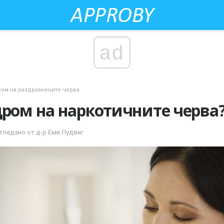
ad
ом на раздразнените черва
дром на наркотичните черва
гледано от д-р Еми Лудвиг