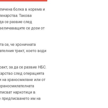
еличена болка в корема и
екарства. Такова
да се развие след
величаващите се дози от
а се, че хроничната
телния тракт, което води
кт, за да се развие НБС.
карство след операцията
и на храносмилане или от
 храносмилателната
дписват наркотици в
че предписването им на