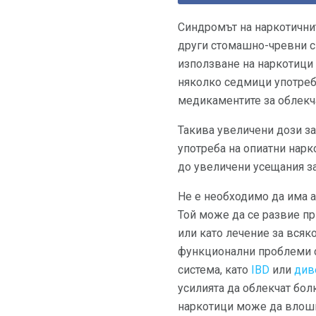
Синдромът на наркотичнит
други стомашно-чревни с
използване на наркотици 
няколко седмици употреба
медикаментите за облекч
Такива увеличени дози за
употреба на опиатни нарк
до увеличени усещания за
Не е необходимо да има а
Той може да се развие пр
или като лечение за всяк
функционални проблеми с
система, като
IBD
или
див
усилията да облекчат болк
наркотици може да влош