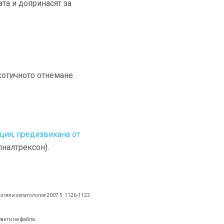
ата и допринасят за
котичното отнемане.
ция, предизвикана от
лналтрексон).
огия и хепатология
2007 5: 1126-1122.
Факти на файла.