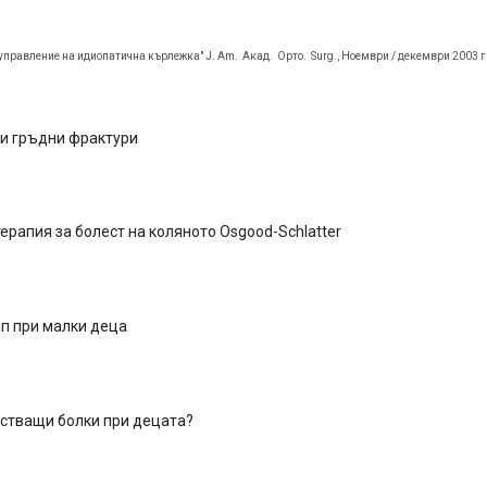
 управление на идиопатична кърлежка" J. Am.
Акад.
Орто.
Surg., Ноември / декември 2003 г 
и гръдни фрактури
ерапия за болест на коляното Osgood-Schlatter
п при малки деца
астващи болки при децата?