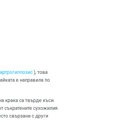
артрогиппозис
), това
айката е направила по
на крака са твърде къси.
от съкратените сухожилия.
сто свързани с други