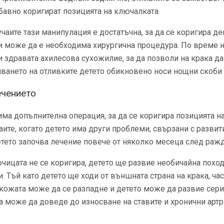
бавно коригират позицията на ключалката.
учаите тази манипулация е достатъчна, за да се коригира д
и може да е необходима хирургична процедура. По време н
 здравата ахилесова сухожилие, за да позволи на крака д
ването на отливките детето обикновено носи нощни скоби 
ечението
има допълнителна операция, за да се коригира позицията н
аите, когато детето има други проблеми, свързани с развит
етето започва лечение повече от няколко месеца след ражд
чицата не се коригира, детето ще развие необичайна похо
Тъй като детето ще ходи от външната страна на крака, част
 кожата може да се разпадне и детето може да развие сер
а може да доведе до износване на ставите и хронични арт