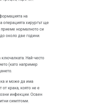
еформацията на
а операцията хирургът ще
а приеме нормалното си
до около две години.
а ключалката. Най-често
ието (като например
ането.
дка и може да има
 от крака, която не е
иозни инфекции. Освен
ритни симптоми.