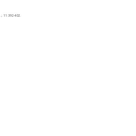
.;
11: 392-402.