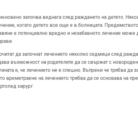
икновено започва веднага след раждането на детето. Няко
чение, когато детето все още е в болницата. Предимството 
бавяне е потенциално вредно и незабавното лечение може д
прави.
читат да започнат лечението няколко седмици след раждан
дава възможност на родителите да се свържат с новородено
тината е, че лечението не е спешно. Въпреки че трябва да 
то времетраене на лечението трябва да се основава на пр
ртопед хирург.