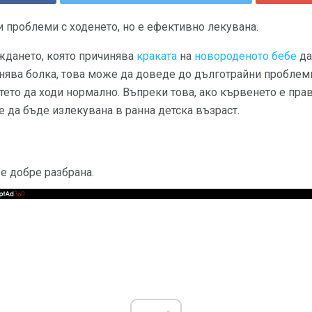
 проблеми с ходенето, но е ефективно лекувана.
аждането, която причинява
краката
на
новороденото бебе
да
ява болка, това може да доведе до дълготрайни проблеми,
етето да ходи нормално. Въпреки това, ако кървенето е пра
 да бъде излекувана в ранна детска възраст.
е добре разбрана.