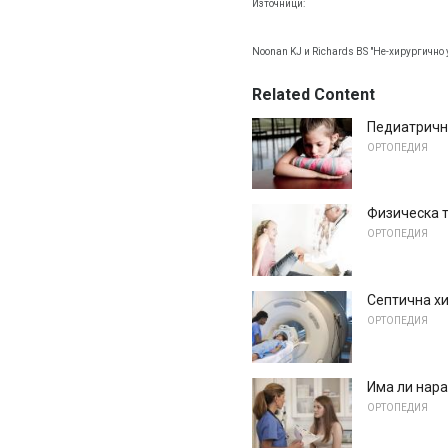
Източници:
Noonan KJ и Richards BS "Не-хирургично
Related Content
Педиатричн
ОРТОПЕДИЯ
Физическа т
ОРТОПЕДИЯ
Септична хи
ОРТОПЕДИЯ
Има ли нар
ОРТОПЕДИЯ