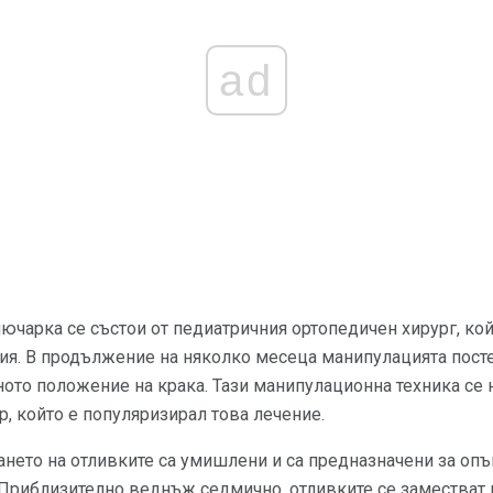
ad
ючарка се състои от педиатричния ортопедичен хирург, ко
ия. В продължение на няколко месеца манипулацията посте
ото положение на крака. Тази манипулационна техника се 
ар, който е популяризирал това лечение.
нето на отливките са умишлени и са предназначени за опъ
Приблизително веднъж седмично, отливките се заместват 