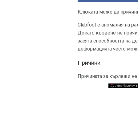
Клюката може да причини
Clubfoot е аномалия на р
Докато кървене не причин
засяга способността на д
деформацията често може
Причини
Причината за кърлежи не 