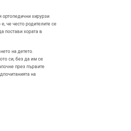
и ортопедични хирурзи
е, че често родителите се
а постави хората в
ето на детето.
то си, без да им се
започне през първите
едпочитанията на