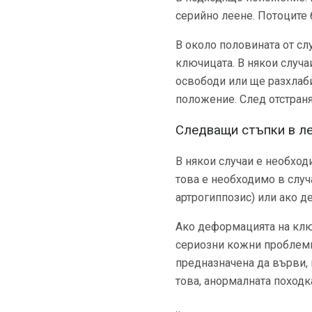
серийно леене. Потоците 
В около половината от сл
ключицата. В някои случа
освободи или ще разхлаби
положение. След отстраня
Следващи стъпки в л
В някои случаи е необход
това е необходимо в случ
артрогиппозис) или ако д
Ако деформацията на клю
сериозни кожни проблеми. 
предназначена да върви,
това, анормалната походк