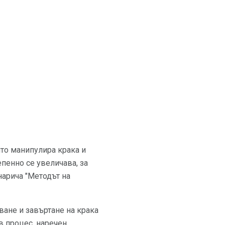
йто манипулира крака и
пенно се увеличава, за
нарича "Методът на
ване и завъртане на крака
в процес, наречен