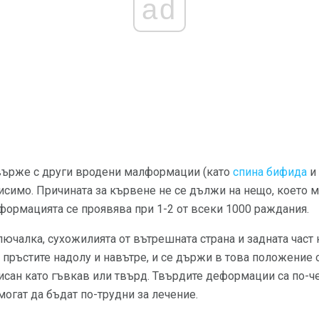
ad
върже с други вродени малформации (като
спина бифида
и
исимо. Причината за кървене не се дължи на нещо, което м
формацията се проявява при 1-2 от всеки 1000 раждания.
лючалка, сухожилията от вътрешната страна и задната част 
че пръстите надолу и навътре, и се държи в това положение 
исан като гъвкав или твърд. Твърдите деформации са по-че
огат да бъдат по-трудни за лечение.