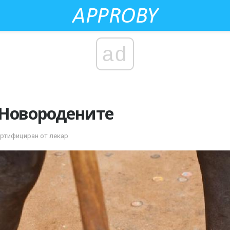
ad
 Новородените
ертифициран от лекар