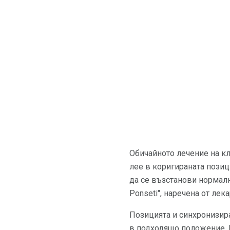
Обичайното лечение на кл
лее в коригираната позиц
да се възстанови нормалн
Ponseti", наречена от лек
Позицията и синхронизира
в подходящо положение. 