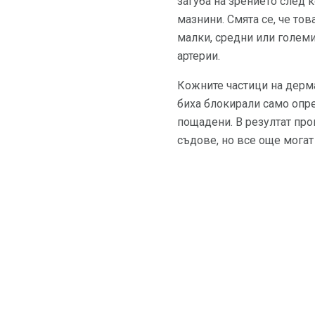
загуба на зрението след 
мазнини. Смята се, че тов
малки, средни или големи
артерии.
Кожните частици на дерма
биха блокирали само опре
пощадени. В резултат про
съдове, но все още могат