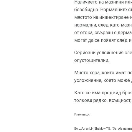
Наличието на мазнини или
безобидно. Нормалните с
мястото на инжектиране 
нормални, след като маз
от отока, свързан с дерм
могат да се появят след
Сериозни усложнения след
опустошителни.
Много хора, които имат п
усложнение, което може д
Като се има предвид броя
толкова рядко, всъщност, 
Източници:
Bo L, Алън LH, Sheidow TG.
"Загуба на ви