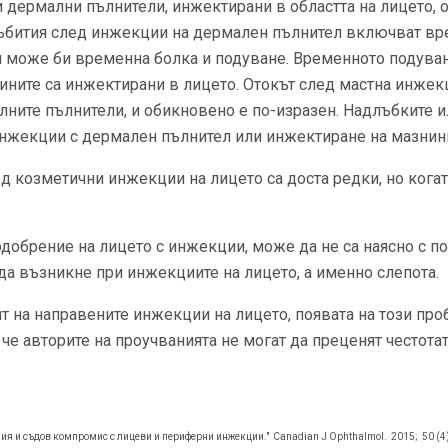
 дермални пълнители, инжектирани в областта на лицето, 
ъбития след инжекции на дермален пълнител включват вр
и може би временна болка и подуване. Временното подуван
нините са инжектирани в лицето. Отокът след мастна инже
алните пълнители, и обикновено е по-изразен. Надлъбките 
 инжекции с дермален пълнител или инжектиране на мазнин
 козметични инжекции на лицето са доста редки, но когато 
одобрение на лицето с инжекции, може да не са наясно с п
а възникне при инжекциите на лицето, а именно слепота.
т на направените инжекции на лицето, появата на този про
че авторите на проучванията не могат да преценят честотат
зия и съдов компромис с лицеви и периферни инжекции."
Canadian J Ophthalmol.
2015;
50 (4