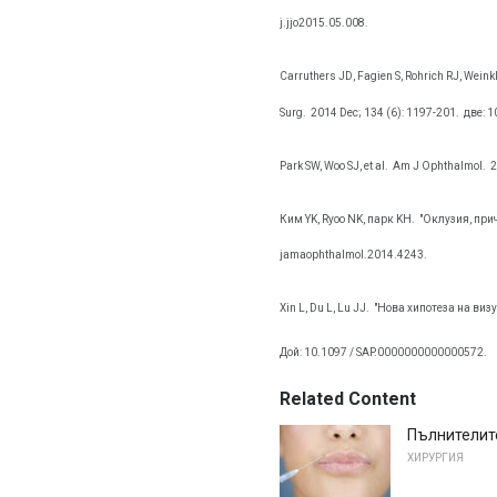
j.jjo2015.05.008.
Carruthers JD, Fagien S, Rohrich RJ, Wei
Surg.
2014 Dec; 134 (6): 1197-201.
две: 
Park SW, Woo SJ, et al.
Am J Ophthalmol.
2
Ким YK, Ryoo NK, парк KH.
"Оклузия, прич
jamaophthalmol.2014.4243.
Xin L, Du L, Lu JJ.
"Нова хипотеза на виз
Дой: 10.1097 / SAP.0000000000000572.
Related Content
Пълнителите
ХИРУРГИЯ