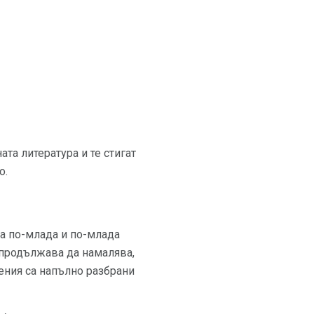
та литература и те стигат
о.
на по-млада и по-млада
, продължава да намалява,
ения са напълно разбрани