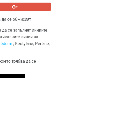
 да се обмислят
а да се запълнят линиите
ртикалните линии на
véderm
, Restylane, Perlane,
което трябва да се