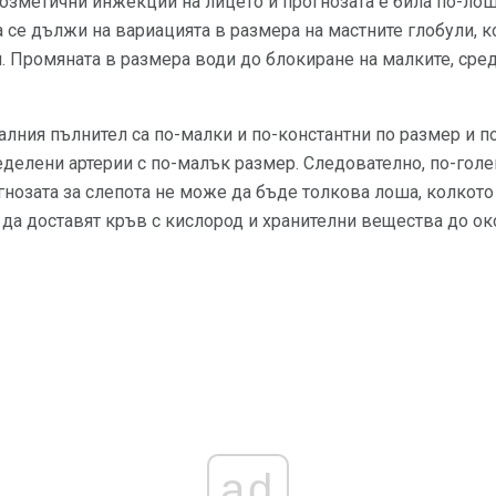
козметични инжекции на лицето и прогнозата е била по-ло
а се дължи на вариацията в размера на мастните глобули, к
. Промяната в размера води до блокиране на малките, сре
лния пълнител са по-малки и по-константни по размер и п
делени артерии с по-малък размер. Следователно, по-гол
гнозата за слепота не може да бъде толкова лоша, колкот
 да доставят кръв с кислород и хранителни вещества до ок
ad