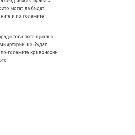
ша след инжектиране с
оито могат да бъдат
дните и по-големите
оради това потенциално
еми артерии ще бъдат
о по-големите кръвоносни
ото.