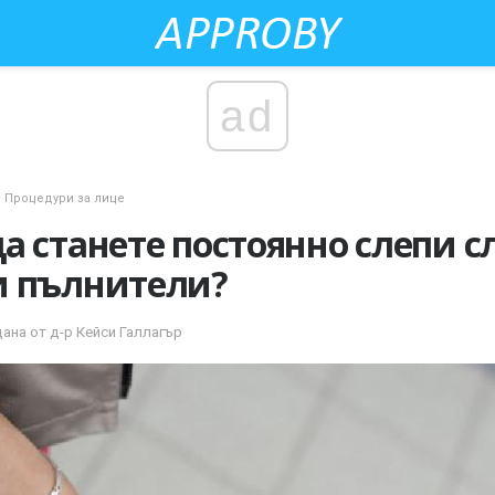
ad
Процедури за лице
а станете постоянно слепи с
и пълнители?
едана от д-р Кейси Галлагър