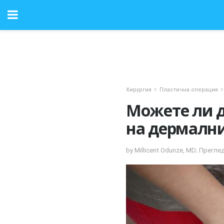
Хирургия
Пластична операция
Можете ли д
на дермалн
by Millicent Odunze, MD; Прегл