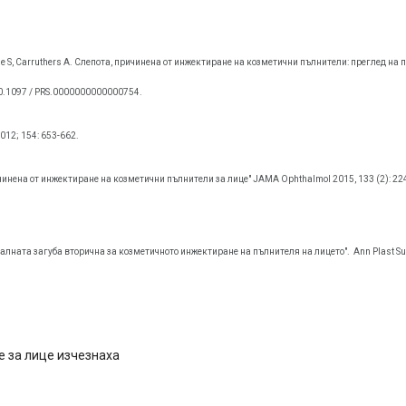
nkle S, Carruthers A. Слепота, причинена от инжектиране на козметични пълнители: преглед на
10.1097 / PRS.0000000000000754.
012; 154: 653-662.
инена от инжектиране на козметични пълнители за лице" JAMA Ophthalmol 2015, 133 (2): 224-
уалната загуба вторична за козметичното инжектиране на пълнителя на лицето".
Ann Plast Su
 за лице изчезнаха