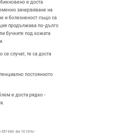
обикновено е доста
еменно зачервяване на
е и болезненост също са
кция продължава по-дълго
или бучките под кожата
и.
се случат, те са доста
отенциално постоянното
блем е доста рядко -
а.
): E57-E60.
doi: 10.1016 /