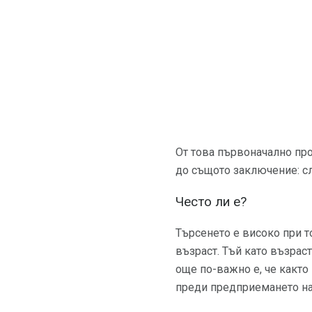
От това първоначално про
до същото заключение: с
Често ли е?
Търсенето е високо при т
възраст. Тъй като възрас
още по-важно е, че както
преди предприемането на