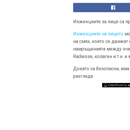
Инжекциите за лице са пр
Инжекциите на лицето
мо
на смях, които се движат 
намръщенията между очит
Radiesse, колаген и т.н. 
Докато са безопасни, има
разгледа.