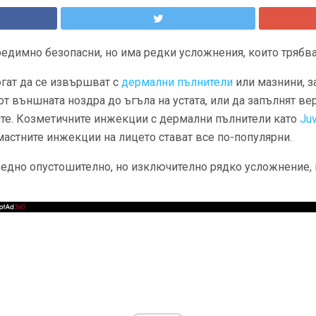
едимно безопасни, но има редки усложнения, които трябва
гат да се извършват с
дермални пълнители
или мазнини, з
от външната ноздра до ъгъла на устата, или да запълнят ве
е. Козметичните инжекции с дермални пълнители като
Ju
и мастните инжекции на лицето стават все по-популярни.
 едно опустошително, но изключително рядко усложнение, 