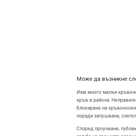
Може да възникне сл
Има много малки кръвонос
кръв в района. Неправил
блокиране на кръвоносен 
поради запушване, слепота
Според проучване, публи