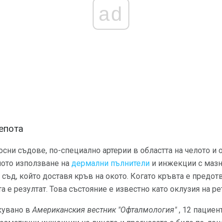
ad
епота
ни съдове, по-специално артерии в областта на челото и о
ното използване на
дермални пълнители
и инжекции с маз
съд, който доставя кръв на окото. Когато кръвта е предот
 е резултат. Това състояние е известно като оклузия на ре
кувано в
Американския вестник "Офталмология"
, 12 пациен