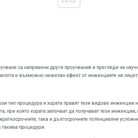
учване са направени други проучвания и прегледи на научна
лепота е възможно нежелан ефект от инжекциите на лицет
ози тип процедура и хората правят тези видове инжекции 
тта, при която хората започват да получават тези инжекции
 краткосрочните, така и дългосрочните потенциални усложн
 такива процедури.