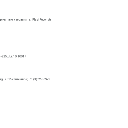
 причините и терапията.
Plast Reconstr
225, doi: 10.1001 /
rg.
2015 септември;
75 (3): 258-260.