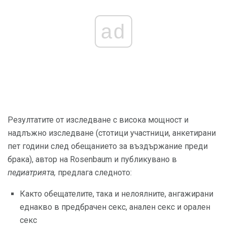
ad
Резултатите от изследване с висока мощност и
надлъжно изследване (стотици участници, анкетирани
пет години след обещанието за въздържание преди
брака), автор на Rosenbaum и публикувано в
педиатрията,
предлага следното:
Както обещателите, така и нелоялните, ангажирани
еднакво в предбрачен секс, анален секс и орален
секс