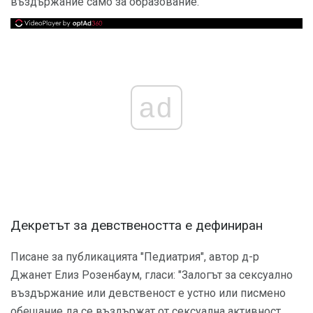
въздържание само за образование.
ad
Декретът за девствеността е дефиниран
Писане за публикацията "Педиатрия", автор д-р
Джанет Елиз Розенбаум, гласи: "Залогът за сексуално
въздържание или девственост е устно или писмено
обещание да се въздържат от сексуална активност,