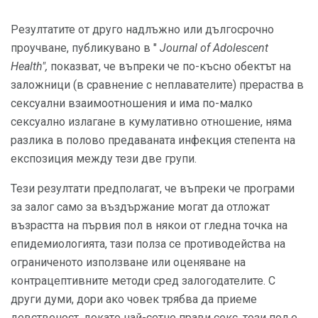
Резултатите от друго надлъжно или дългосрочно
проучване, публикувано в "
Journal of Adolescent
Health",
показват, че въпреки че по-късно обектът на
заложници (в сравнение с неплавателите) прераства в
сексуални взаимоотношения и има по-малко
сексуално излагане в кумулативно отношение, няма
разлика в полово предаваната инфекция степента на
експозиция между тези две групи.
Тези резултати предполагат, че въпреки че програми
за залог само за въздържание могат да отложат
възрастта на първия пол в някои от гледна точка на
епидемиологията, тази полза се противодейства на
ограниченото използване или оценяване на
контрацептивните методи сред залогодателите. С
други думи, дори ако човек трябва да приеме
девственост, докато най-сетне прави секс, този пол е