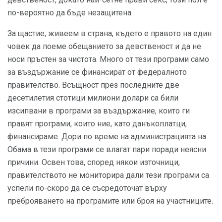
по-вероятно да бъде незащитена.
За щастие, живеем в страна, където е правото на един
човек да поеме обещанието за девственост и да не
носи пръстен за чистота. Много от тези програми само
за въздържание се финансират от федералното
правителство. Всъщност през последните две
десетилетия стотици милиони долари са били
изсипвани в програми за въздържание, които ги
правят програми, които ние, като данъкоплатци,
финансираме. Дори по време на администрацията на
Обама в тези програми се влагат пари поради неясни
причини. Освен това, според някои източници,
правителството не мониторира дали тези програми са
успели по-скоро да се съсредоточат върху
преброяването на програмите или броя на участниците.