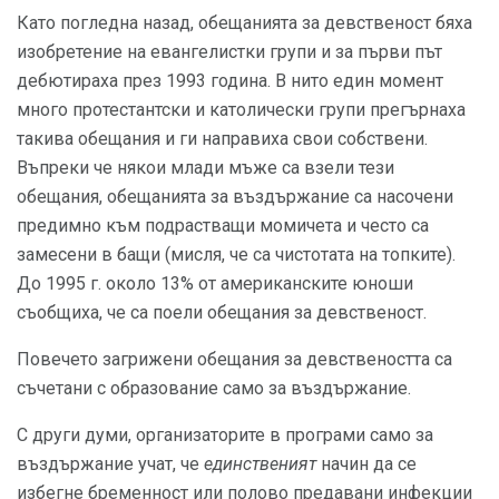
Като погледна назад, обещанията за девственост бяха
изобретение на евангелистки групи и за първи път
дебютираха през 1993 година. В нито един момент
много протестантски и католически групи прегърнаха
такива обещания и ги направиха свои собствени.
Въпреки че някои млади мъже са взели тези
обещания, обещанията за въздържание са насочени
предимно към подрастващи момичета и често са
замесени в бащи (мисля, че са чистотата на топките).
До 1995 г. около 13% от американските юноши
съобщиха, че са поели обещания за девственост.
Повечето загрижени обещания за девствеността са
съчетани с образование само за въздържание.
С други думи, организаторите в програми само за
въздържание учат, че
единственият
начин да се
избегне бременност или полово предавани инфекции