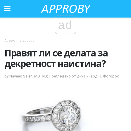
ad
Сексуално здраве
Правят ли се делата за
декретност наистина?
by Naveed Saleh, MD, MS; Прегледано от д-р Ричард Н. Фогорос