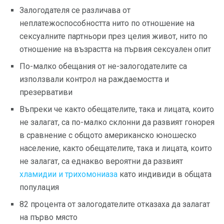
Залогодателя се различава от
неплатежоспособността нито по отношение на
сексуалните партньори през целия живот, нито по
отношение на възрастта на първия сексуален опит
По-малко обещания от не-залогодателите са
използвали контрол на раждаемостта и
презервативи
Въпреки че както обещателите, така и лицата, които
не залагат, са по-малко склонни да развият гонорея
в сравнение с общото американско юношеско
население, както обещателите, така и лицата, които
не залагат, са еднакво вероятни да развият
хламидии и трихомониаза
като индивиди в общата
популация
82 процента от залогодателите отказаха да залагат
на първо място