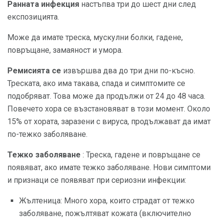
Ранната инфекция
настъпва три до шест дни след
експозицията.
Може да имате треска, мускулни болки, гадене,
повръщане, замаяност и умора.
Ремисията се
извършва два до три дни по-късно.
Треската, ако има такава, спада и симптомите се
подобряват. Това може да продължи от 24 до 48 часа.
Повечето хора се възстановяват в този момент. Около
15% от хората, заразени с вируса, продължават да имат
по-тежко заболяване.
Тежко заболяване
: Треска, гадене и повръщане се
появяват, ако имате тежко заболяване. Нови симптоми
и признаци се появяват при сериозни инфекции:
Жълтеница: Много хора, които страдат от тежко
заболяване, пожълтяват кожата (включително