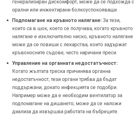
генерализиран дискомфорт, може да се подхожда с
орални или инжектирани болкоуспокояващи.
Подпомагане на кръвното налягане:
За тези,
които са в шок, което се получава, когато кръвното
налягане е изключително ниско, кръвното налягане
може да се повиши с лекарства, които задържат
кръвоносните съдове, често наричани преси.
Управление на органната недостатъчност:
Когато жълтата треска причинява органна
недостатъчност, тези органи трябва да бъдат
поддържани, докато инфекцията се подобри.
Например може да е необходим вентилатор за
подпомагане на дишането; може да се наложи
диализа да извършва работата на бъбреците.