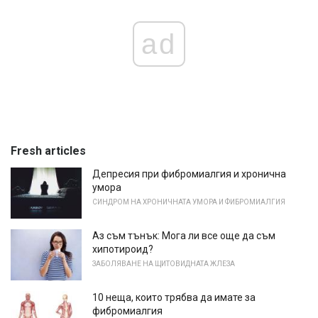
ad
Fresh articles
Депресия при фибромиалгия и хронична
умора
СИНДРОМ НА ХРОНИЧНАТА УМОРА И ФИБРОМИАЛГИЯ
Аз съм тънък: Мога ли все още да съм
хипотироид?
ЗАБОЛЯВАНЕ НА ЩИТОВИДНАТА ЖЛЕЗА
10 неща, които трябва да имате за
фибромиалгия