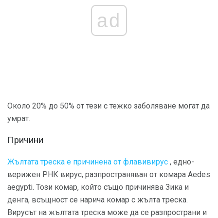
ad
Около 20% до 50% от тези с тежко заболяване могат да
умрат.
Причини
Жълтата треска е причинена от флавивирус
, едно-
верижен РНК вирус, разпространяван от комара Aedes
aegypti. Този комар, който също причинява Зика и
денга, всъщност се нарича комар с жълта треска.
Вирусът на жълтата треска може да се разпространи и