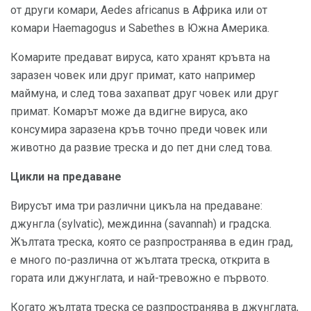
от други комари, Aedes africanus в Африка или от
комари Haemagogus и Sabethes в Южна Америка.
Комарите предават вируса, като хранят кръвта на
заразен човек или друг примат, като например
маймуна, и след това захапват друг човек или друг
примат. Комарът може да вдигне вируса, ако
консумира заразена кръв точно преди човек или
животно да развие треска и до пет дни след това.
Цикли на предаване
Вирусът има три различни цикъла на предаване:
джунгла (sylvatic), междинна (savannah) и градска.
Жълтата треска, която се разпространява в един град,
е много по-различна от жълтата треска, открита в
гората или джунглата, и най-тревожно е първото.
Когато жълтата треска се разпространява в джунглата,