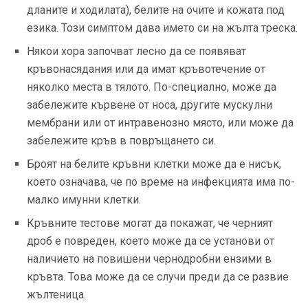
дланите и ходилата), белите на очите и кожата под
езика. Този симптом дава името си на жълта треска.
Някои хора започват лесно да се появяват
кръвонасядания или да имат кръвотечение от
няколко места в тялото. По-специално, може да
забележите кървене от носа, другите мускулни
мембрани или от интравенозно място, или може да
забележите кръв в повръщането си.
Броят на белите кръвни клетки може да е нисък,
което означава, че по време на инфекцията има по-
малко имунни клетки.
Кръвните тестове могат да покажат, че черният
дроб е повреден, което може да се установи от
наличието на повишени чернодробни ензими в
кръвта. Това може да се случи преди да се развие
жълтеница.