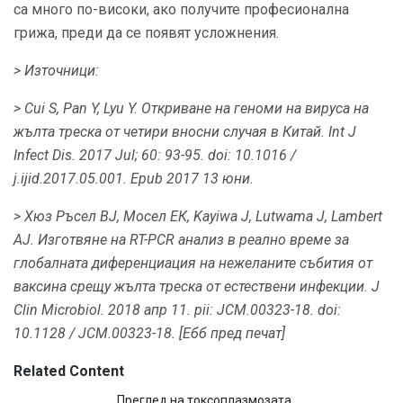
са много по-високи, ако получите професионална
грижа, преди да се появят усложнения.
> Източници:
> Cui S, Pan Y, Lyu Y. Откриване на геноми на вируса на
жълта треска от четири вносни случая в Китай.
Int J
Infect Dis.
2017 Jul; 60: 93-95.
doi: 10.1016 /
j.ijid.2017.05.001.
Epub 2017 13 юни.
> Хюз Ръсел BJ, Мосел ЕК, Kayiwa J, Lutwama J, Lambert
AJ.
Изготвяне на RT-PCR анализ в реално време за
глобалната диференциация на нежеланите събития от
ваксина срещу жълта треска от естествени инфекции.
J
Clin Microbiol.
2018 апр 11. pii: JCM.00323-18.
doi:
10.1128 / JCM.00323-18.
[Ебб пред печат]
Related Content
Преглед на токсоплазмозата