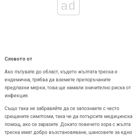
ad
Словото от
Ако пътувате до област, където жълтата треска е
ендемична, трябва да вземете препоръчаните
предпазни мерки; това ще намали значително риска от
инфекция.
Също така не забравяйте да се запознаете с често
срещаните симптоми, така че да потърсите медицинска
помощ, ако се заразите. Докато повечето хора с жълта
треска имат добро възстановяване, шансовете за едно