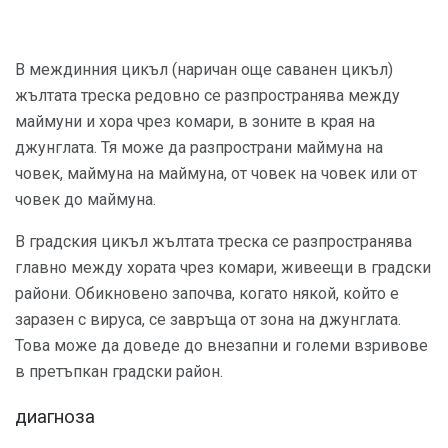
В междинния цикъл (наричан още саванен цикъл)
жълтата треска редовно се разпространява между
маймуни и хора чрез комари, в зоните в края на
джунглата. Тя може да разпространи маймуна на
човек, маймуна на маймуна, от човек на човек или от
човек до маймуна.
В градския цикъл жълтата треска се разпространява
главно между хората чрез комари, живеещи в градски
райони. Обикновено започва, когато някой, който е
заразен с вируса, се завръща от зона на джунглата.
Това може да доведе до внезапни и големи взривове
в претъпкан градски район.
диагноза