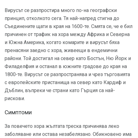
Вирусът се разпростира много по-на географски
принцип, отколкото сега. Тя най-напред стигна до
Съединените щати в края на 1600-те. Смята се, че е бил
причинен от трафик на хора между Африка и Северна
и Южна Америка, когато комарите и вирусът бяха
пренасяни заедно с хора, живеещи в ендемични
райони. Той достигал на север като Бостън, Ню Йорк и
Филаделфия и останал в южните градове до края на
1800-те. Вирусът се разпространява и чрез търговията
с европейските пристанища на север като Кардиф и
Дъблин, въпреки че страни като Гърция са най-
рискови.
Симптоми
За повечето хора жълтата треска причинява леко
заболяване или остава незабелязано. Обикновено има