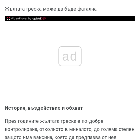
Жълтата треска може да бъде фатална.
ad
История, въздействие и обхват
През годините жълтата треска е по-добре
контролирана, отколкото в миналото, до голяма степен
защото има ваксина, която да предпазва от нея.