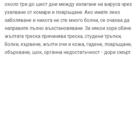
около три до шест дни между излагане на вируса чрез
ухапване от комари и повръщане. Ако имате леко
заболяване и никога не сте много болни, се очаква да
направите пълно възстановяване. За някои хора обаче
жълтата треска причинява треска, студени тръпки,
болки, кървене, жълти очи и кожа, гадене, повръщане,
объркване, шок, органна недостатъчност - дори смърт.