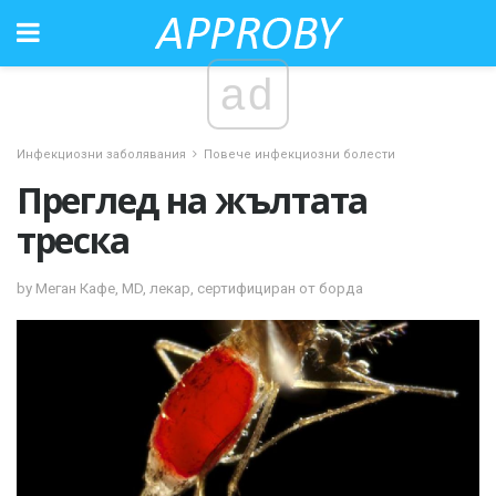
ad
Инфекциозни заболявания
Повече инфекциозни болести
Преглед на жълтата
треска
by Меган Кафе, MD, лекар, сертифициран от борда