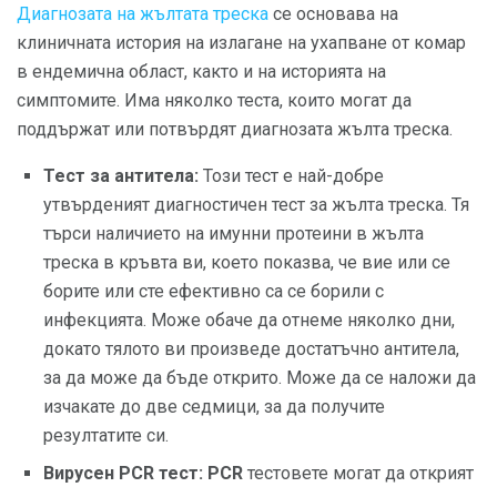
Диагнозата на жълтата треска
се основава на
клиничната история на излагане на ухапване от комар
в ендемична област, както и на историята на
симптомите. Има няколко теста, които могат да
поддържат или потвърдят диагнозата жълта треска.
Тест за антитела:
Този тест е най-добре
утвърденият диагностичен тест за жълта треска. Тя
търси наличието на имунни протеини в жълта
треска в кръвта ви, което показва, че вие ​​или се
борите или сте ефективно са се борили с
инфекцията. Може обаче да отнеме няколко дни,
докато тялото ви произведе достатъчно антитела,
за да може да бъде открито. Може да се наложи да
изчакате до две седмици, за да получите
резултатите си.
Вирусен PCR тест: PCR
тестовете могат да открият