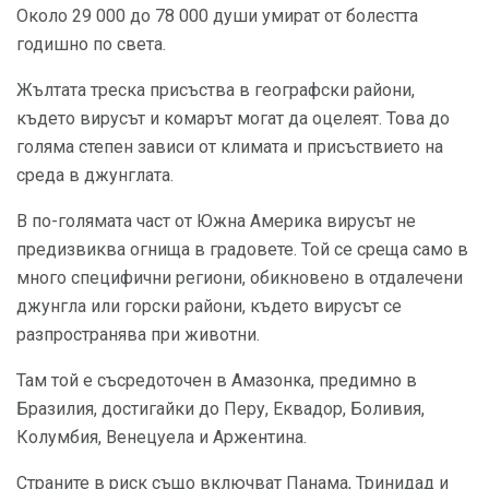
Около 29 000 до 78 000 души умират от болестта
годишно по света.
Жълтата треска присъства в географски райони,
където вирусът и комарът могат да оцелеят. Това до
голяма степен зависи от климата и присъствието на
среда в джунглата.
В по-голямата част от Южна Америка вирусът не
предизвиква огнища в градовете. Той се среща само в
много специфични региони, обикновено в отдалечени
джунгла или горски райони, където вирусът се
разпространява при животни.
Там той е съсредоточен в Амазонка, предимно в
Бразилия, достигайки до Перу, Еквадор, Боливия,
Колумбия, Венецуела и Аржентина.
Страните в риск също включват Панама, Тринидад и