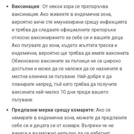
Ваксинация
: От някои хора се препоръчва
ваксинация. Ако живеете в ендемична зона,
вероятно вече сте имунизирани срещу инфекцията
и трябва да следвате официалните препоръки
относно ваксинирането за себе си и вашите деца.
Ако пътувате до зона, където жълтата треска е
ендемична, вероятно ще трябва да имате ваксината.
Обикновено ваксините за пътници не са широко
достъпни и може да се наложи да се назначите в
местна клиника за пътуване. Най-добре е да
планирате напред, тъй като трябва да получите
ваксината най-малко 10 дни преди вашето
пътуване.
Предпазни мерки срещу комарите:
Ако се
намирате в ендемична зона, можете да предпазите
себе си и децата си от комари. Въпреки че не
винаги е възможно напълно да се избегнат