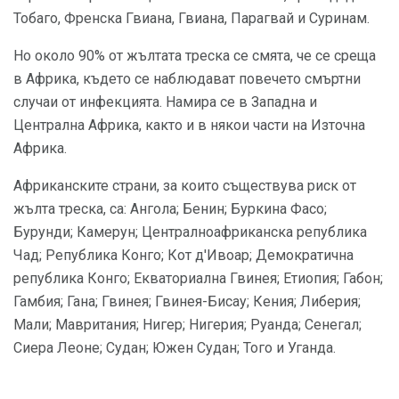
Тобаго, Френска Гвиана, Гвиана, Парагвай и Суринам.
Но около 90% от жълтата треска се смята, че се среща
в Африка, където се наблюдават повечето смъртни
случаи от инфекцията. Намира се в Западна и
Централна Африка, както и в някои части на Източна
Африка.
Африканските страни, за които съществува риск от
жълта треска, са: Ангола; Бенин; Буркина Фасо;
Бурунди; Камерун; Централноафриканска република
Чад; Република Конго; Кот д'Ивоар; Демократична
република Конго; Екваториална Гвинея; Етиопия; Габон;
Гамбия; Гана; Гвинея; Гвинея-Бисау; Кения; Либерия;
Мали; Мавритания; Нигер; Нигерия; Руанда; Сенегал;
Сиера Леоне; Судан; Южен Судан; Того и Уганда.