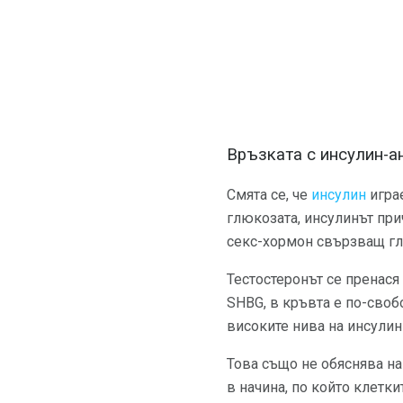
Връзката с инсулин-а
Смята се, че
инсулин
играе
глюкозата, инсулинът при
секс-хормон свързващ гл
Тестостеронът се пренася
SHBG, в кръвта е по-свобо
високите нива на инсулин
Това също не обяснява н
в начина, по който клетк