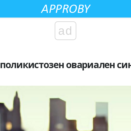
ad
 поликистозен овариален с