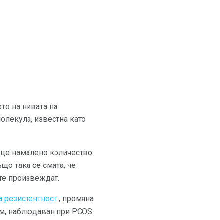
то на нивата на
олекула, известна като
лице намалено количество
ъщо така се смята, че
ите произвеждат.
 резистентност
, промяна
лем, наблюдаван при PCOS.