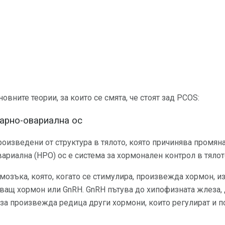
овните теории, за които се смята, че стоят зад PCOS:
арно-овариална ос
роизведени от структура в тялото, която причинява промяна
риална (HPO) ос е система за хормонален контрол в тялот
мозъка, която, когато се стимулира, произвежда хормон, и
ащ хормон или GnRH. GnRH пътува до хипофизната жлеза, д
за произвежда редица други хормони, които регулират и 