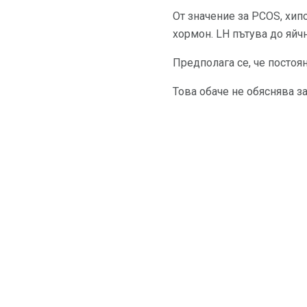
От значение за PCOS, хи
хормон. LH пътува до яйч
Предполага се, че постоя
Това обаче не обяснява з