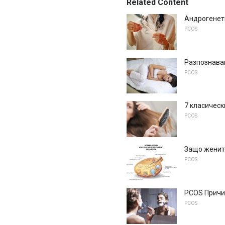
Related Content
Андрогенети
PCOS
Разпознава
PCOS
7 класическ
PCOS
Защо женит
PCOS
PCOS Причи
PCOS