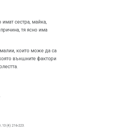
 имат сестра, майка,
причина, тя ясно има
малии, които може да са
, която външните фактори
олестта.
.
; 13 (4): 216-223.