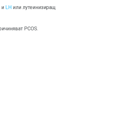
 и
LH
или лутеинизиращ
причиняват PCOS.