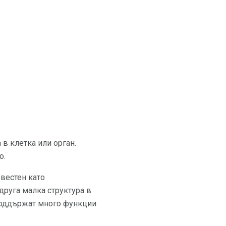
 в клетка или орган.
о.
звестен като
руга малка структура в
поддържат много функции