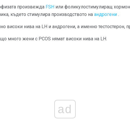
пофизата произвежда
FSH
или фоликулостимулиращ хормон
ника, където стимулира производството на
андрогени
.
нно високи нива на LH и андрогени, а именно тестостерон, 
ащо много жени с PCOS нямат високи нива на LH.
ad