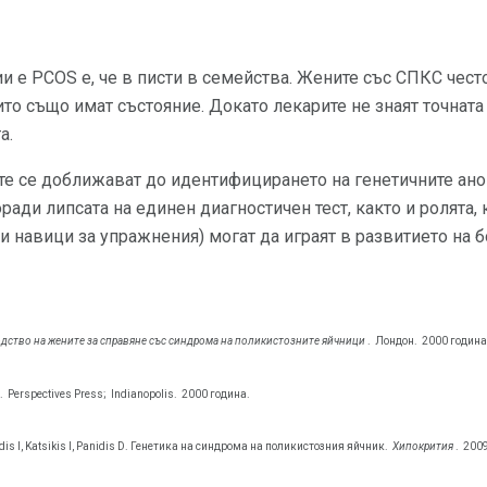
и е PCOS е, че в писти в семейства. Жените със СПКС често
то също имат състояние. Докато лекарите не знаят точната 
а.
те се доближават до идентифицирането на генетичните ано
оради липсата на единен диагностичен тест, както и ролята
 и навици за упражнения) могат да играят в развитието на б
дство на жените за справяне със синдрома на поликистозните яйчници
.
Лондон.
2000 година
.
Perspectives Press;
Indianopolis.
2000 година.
idis I, Katsikis I, Panidis D. Генетика на синдрома на поликистозния яйчник.
Хипокрития
.
2009