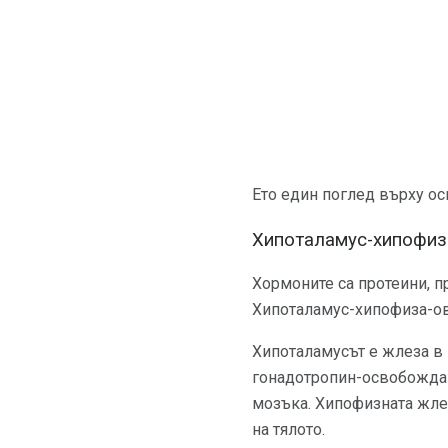
Ето един поглед върху осн
Хипоталамус-хипофиз
Хормоните са протеини, п
Хипоталамус-хипофиза-ова
Хипоталамусът е жлеза в 
гонадотропин-освобождав
мозъка. Хипофизната жле
на тялото.