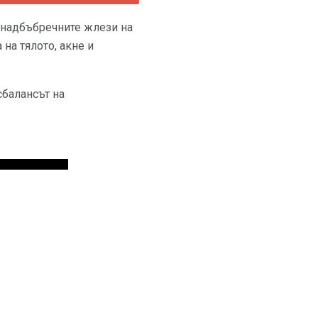
и надбъбречните жлези на
на тялото, акне и
сбалансът на