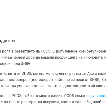
ндроген
 роля в развитието на PCOS. В допълнение към регулиране
чинява черния дроб да намали продукцията на ключовата м
обулин или SHBG.
 в кръвта от SHBG, когато молекулата присъства. Ако е на
ден тестостерон (тестостерон, който не се носи от SHBG). С
 могат да увеличат количеството андрогени, които яйчниц
апълно PCOS, тъй като много жени с PCOS нямат
инсулинова
ите на тялото реагират на инсулина, както и един общ проб