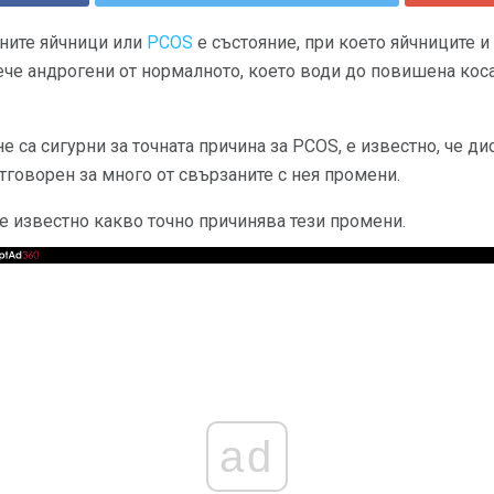
ните яйчници или
PCOS
е състояние, при което яйчниците 
е андрогени от нормалното, което води до повишена коса 
 са сигурни за точната причина за PCOS, е известно, че ди
тговорен за много от свързаните с нея промени.
е известно какво точно причинява тези промени.
ad