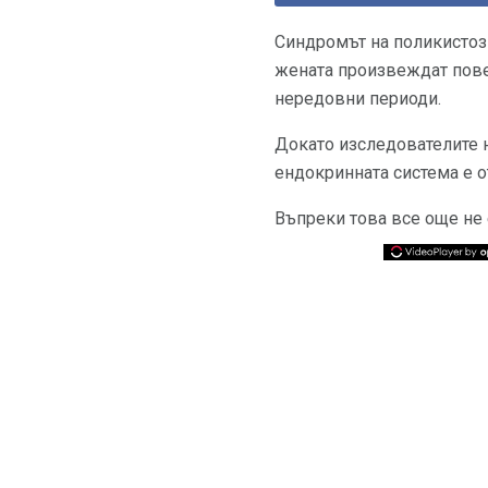
Синдромът на поликистоз
жената произвеждат повеч
нередовни периоди.
Докато изследователите не
ендокринната система е о
Въпреки това все още не 