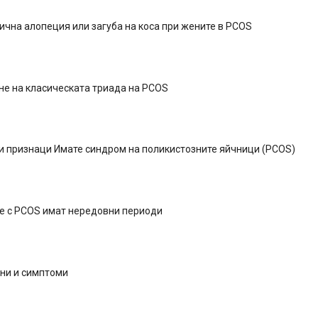
чна алопеция или загуба на коса при жените в PCOS
не на класическата триада на PCOS
и признаци Имате синдром на поликистозните яйчници (PCOS)
е с PCOS имат нередовни периоди
ни и симптоми