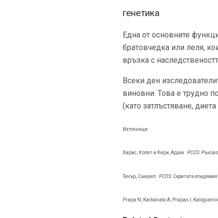
генетика
Една от основните функци
братовчедка или леля, кои
връзка с наследственостт
Всеки ден изследователи
виновни. Това е трудно п
(като затлъстяване, диета
Източници:
Харис, Колет и Кери, Адам.
PCOS: Ръково
Тачър, Самуел.
PCOS: Скритата епидемия
Prapa N, Karkanaki A, Prapas I, Kalogiann