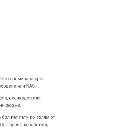
ебето преминава през
ородени или NAS.
еин, оксикодон или
чни форми.
 бил пет пъти по-голям от
5 г. броят на бебетата,