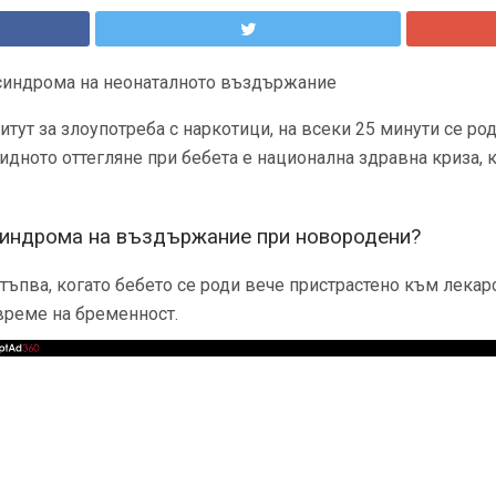
синдрома на неонаталното въздържание
тут за злоупотреба с наркотици, на всеки 25 минути се род
идното оттегляне при бебета е национална здравна криза, к
синдрома на въздържание при новородени?
ъпва, когато бебето се роди вече пристрастено към лекар
време на бременност.