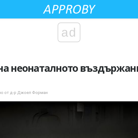
ad
а неонаталното въздържани
дано от д-р Джоел Форман