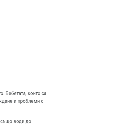
. Бебетата, които са
аждане и проблеми с
 също води до