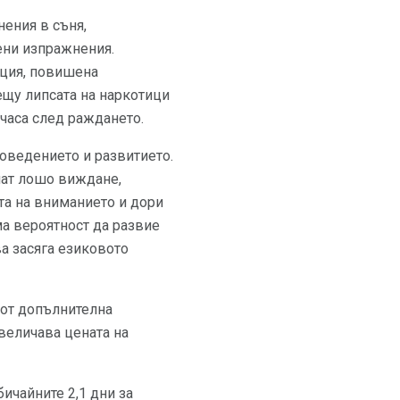
ения в съня,
ени изпражнения.
ация, повишена
рещу липсата на наркотици
часа след раждането.
оведението и развитието.
учат лошо виждане,
та на вниманието и дори
ма вероятност да развие
ва засяга езиковото
 от допълнителна
величава цената на
ичайните 2,1 дни за