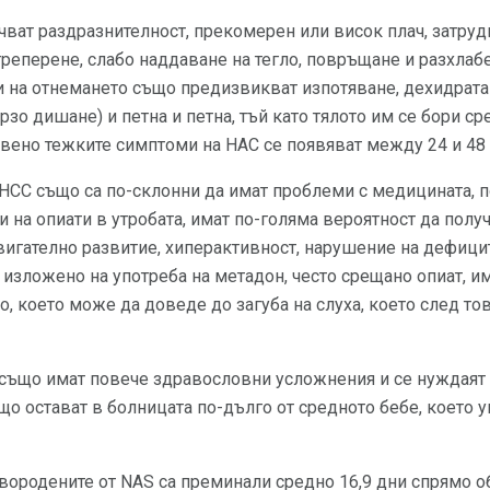
ат раздразнителност, прекомерен или висок плач, затрудн
реперене, слабо наддаване на тегло, повръщане и разхлаб
 на отнемането също предизвикват изпотяване, дехидрат
рзо дишане) и петна и петна, тъй като тялото им се бори с
овено тежките симптоми на НАС се появяват между 24 и 48 
НСС също са по-склонни да имат проблеми с медицината, п
и на опиати в утробата, имат по-голяма вероятност да пол
вигателно развитие, хиперактивност, нарушение на дефици
е изложено на употреба на метадон, често срещано опиат, и
о, което може да доведе до загуба на слуха, което след то
S също имат повече здравословни усложнения и се нуждаят
о остават в болницата по-дълго от средното бебе, което у
овородените от NAS са преминали средно 16,9 дни спрямо об