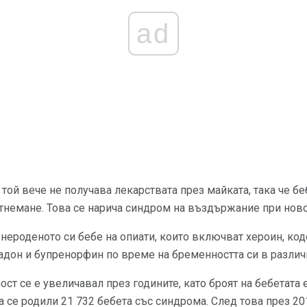
ad
, той вече не получава лекарствата през майката, така че б
тнемане. Това се нарича синдром на въздържание при нов
ероденото си бебе на опиати, които включват хероин, код
адон и бупренорфин по време на бременността си в разли
т се е увеличавал през годините, като броят на бебетата е
са се родили 21 732 бебета със синдрома. След това през 201