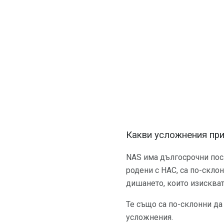
Какви усложнения пр
NAS има дългосрочни посл
родени с НАС, са по-скло
дишането, които изискват
Те също са по-склонни д
усложнения.