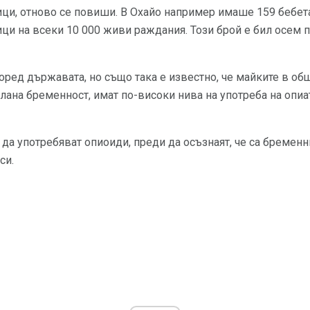
ци, отново се повиши. В Охайо например имаше 159 бебета
ци на всеки 10 000 живи раждания. Този брой е бил осем п
оред държавата, но също така е известно, че майките в об
лана бременност, имат по-високи нива на употреба на опиа
а употребяват опиоиди, преди да осъзнаят, че са бременни
си.