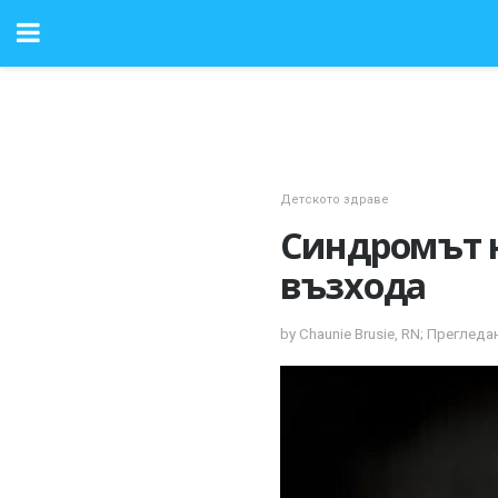
Детското здраве
Синдромът н
възхода
by Chaunie Brusie, RN; Прегле