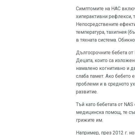
Симптомите на НАС включв
хиперактивни рефлекси, т
Непосредствените ефекти
температура, тахипнея (бъ
в тяхната система. Обикн
Дългосрочните бебета от 
Децата, които са изложен
намалено когнитивно и д
слаба памет. Ако бебето 
проблеми и в средното ух
развитие.
Тъй като бебетата от NA
медицинска помощ, те същ
грижите им.
Например, през 2012 г. н