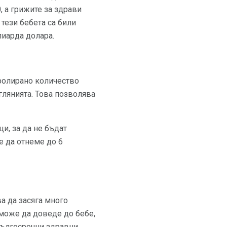
, а грижите за здрави
 тези бебета са били
лиарда долара.
тролирано количество
глянията. Това позволява
и, за да не бъдат
е да отнеме до 6
а да засяга много
може да доведе до бебе,
дългосрочни здравни