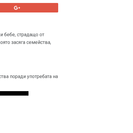
и бебе, страдащо от
оято засяга семейства,
ства поради употребата на