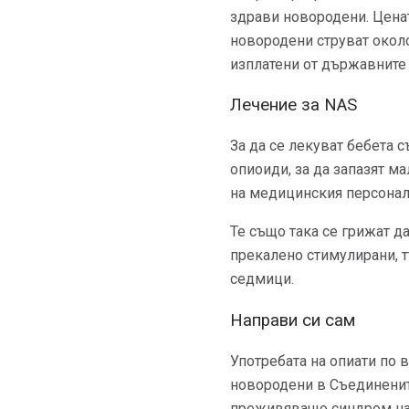
здрави новородени. Ценат
новородени струват около 
изплатени от държавните 
Лечение за NAS
За да се лекуват бебета 
опиоиди, за да запазят м
на медицинския персонал 
Те също така се грижат да
прекалено стимулирани, т
седмици.
Направи си сам
Употребата на опиати по 
новородени в Съединенит
преживяващо синдром на 