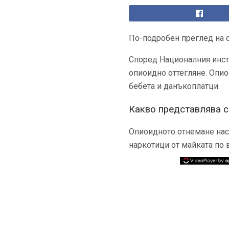
По-подробен преглед на 
Според Националния инсти
опиоидно оттегляне. Опио
бебета и данъкоплатци.
Какво представлява 
Опиоидното отнемане наст
наркотици от майката по 