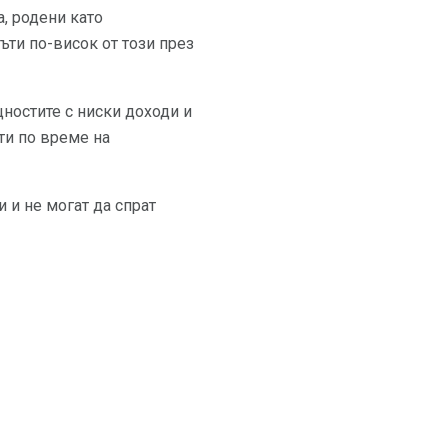
, родени като
ъти по-висок от този през
щностите с ниски доходи и
ти по време на
 и не могат да спрат