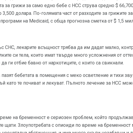
а за грижи за само едно бебе с НСС струва средно $ 66,700
3,500 долара. По-голямата част от разходите за грижите за
програми на Medicaid, с обща прогнозна сметка от $ 1,5 ми
със СНС, лекарите всъщност трябва да им дадат малко, кон
алките си тела, които имат твърде много усложнения от отте
да ги отбие бавно от наркотиците, с които са свикнали.
 пазят бебетата в помещения с меко осветление и тихи звуц
ъй като те почиват и лекуват. Пълното лечение за НСС мож
време на бременност е сериозен проблем, който продължав
е щати. Злоупотребата с опиоиди по време на бременност 
неонатална абстиненция, и има много скъпи незабавни и 