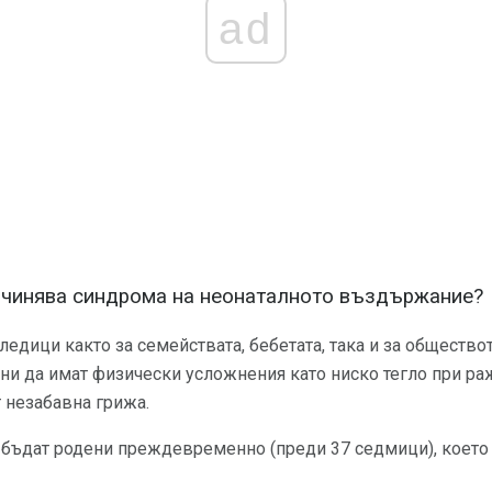
ad
ичинява синдрома на неонаталното въздържание?
едици както за семействата, бебетата, така и за обществото
нни да имат физически усложнения като ниско тегло при р
 незабавна грижа.
а бъдат родени преждевременно (преди 37 седмици), което