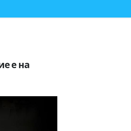
е е на