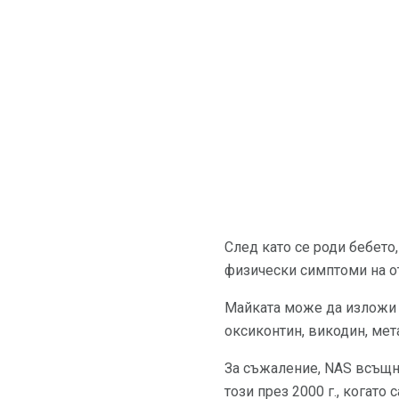
След като се роди бебето
физически симптоми на о
Майката може да изложи н
оксиконтин, викодин, мет
За съжаление, NAS всъщнос
този през 2000 г., когато 