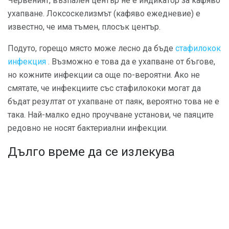
Червеният, възпален център не е индикатор за кафяво
ухапване. Локсоскелизмът (кафяво ежедневие) е
известно, че има тъмен, плосък център.
Подуто, горещо място може лесно да бъде
стафилокок
инфекция
. Възможно е това да е ухапване от бъгове,
но кожните инфекции са още по-вероятни. Ако не
смятате, че инфекциите със стафилококи могат да
бъдат резултат от ухапване от паяк, вероятно това не е
така. Най-малко едно проучване установи, че паяците
редовно не носят бактериални инфекции.
Дълго време да се излекува