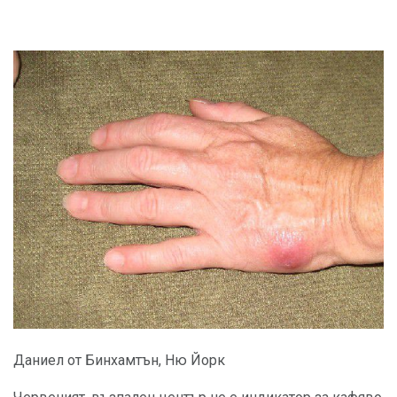
Даниел от Бинхамтън, Ню Йорк