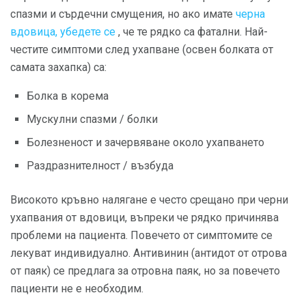
спазми и сърдечни смущения, но ако имате
черна
вдовица, убедете се
, че те рядко са фатални. Най-
честите симптоми след ухапване (освен болката от
самата захапка) са:
Болка в корема
Мускулни спазми / болки
Болезненост и зачервяване около ухапването
Раздразнителност / възбуда
Високото кръвно налягане е често срещано при черни
ухапвания от вдовици, въпреки че рядко причинява
проблеми на пациента. Повечето от симптомите се
лекуват индивидуално. Антивинин (антидот от отрова
от паяк) се предлага за отровна паяк, но за повечето
пациенти не е необходим.