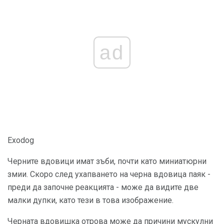
ad
Exodog
Черните вдовици имат зъби, почти като миниатюрни
змии. Скоро след ухапването на черна вдовица паяк -
преди да започне реакцията - може да видите две
малки дупки, като тези в това изображение.
Черната вдовишка отрова може да причини мускулни