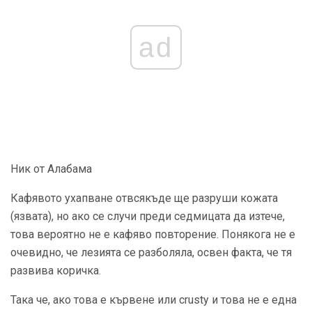
ad
Ник от Алабама
Кафявото ухапване отвсякъде ще разруши кожата
(язвата), но ако се случи преди седмицата да изтече,
това вероятно не е кафяво повторение. Понякога не е
очевидно, че лезията се разболяла, освен факта, че тя
развива коричка.
Така че, ако това е кървене или crusty и това не е една