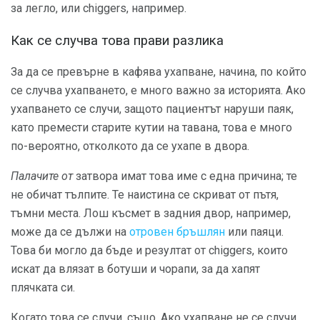
за легло, или chiggers, например.
Как се случва това прави разлика
За да се превърне в кафява ухапване, начина, по който
се случва ухапването, е много важно за историята. Ако
ухапването се случи, защото пациентът наруши паяк,
като премести старите кутии на тавана, това е много
по-вероятно, отколкото да се ухапе в двора.
Палачите от
затвора имат това име с една причина; те
не обичат тълпите. Те наистина се скриват от пътя,
тъмни места. Лош късмет в задния двор, например,
може да се дължи на
отровен бръшлян
или паяци.
Това би могло да бъде и резултат от chiggers, които
искат да влязат в ботуши и чорапи, за да хапят
плячката си.
Когато това се случи, също. Ако ухапване не се случи