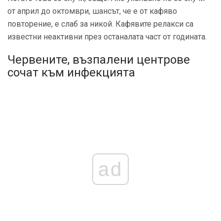
от април до октомври, шансът, че е от кафяво
повторение, е слаб за никой. Кафявите релакси са
известни неактивни през останалата част от годината.
Червените, възпалени центрове
сочат към инфекцията
ad