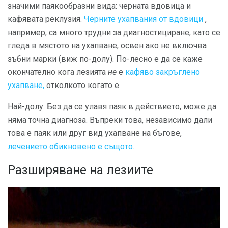
значими паякообразни вида: черната вдовица и
кафявата реклузия.
Черните ухапвания от вдовици
,
например, са много трудни за диагностициране, като се
гледа в мястото на ухапване, освен ако не включва
зъбни марки (виж по-долу). По-лесно е да се каже
окончателно кога лезията
не
е
кафяво закръглено
ухапване,
отколкото когато е.
Най-долу: Без да се улавя паяк в действието, може да
няма точна диагноза. Въпреки това, независимо дали
това е паяк или друг вид ухапване на бъгове,
лечението обикновено е същото.
Разширяване на лезиите