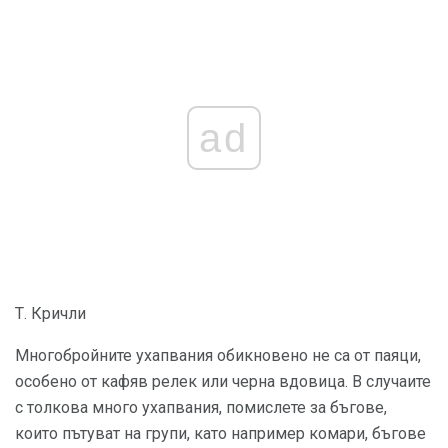
ad
Т. Кричли
Многобройните ухапвания обикновено не са от паяци,
особено от кафяв релек или черна вдовица. В случаите
с толкова много ухапвания, помислете за бъгове,
които пътуват на групи, като например комари, бъгове