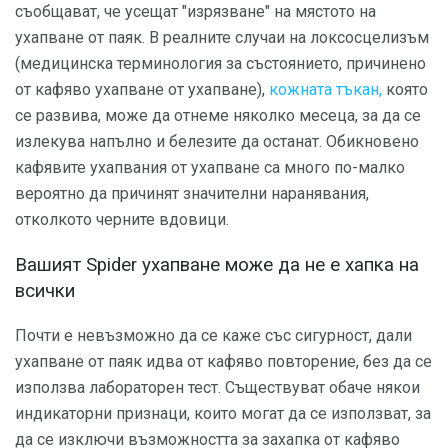
съобщават, че усещат "изрязване" на мястото на
ухапване от паяк. В реалните случаи на локсосцелизъм
(медицинска терминология за състоянието, причинено
от кафяво ухапване от ухапване),
кожната тъкан,
която
се развива, може да отнеме няколко месеца, за да се
излекува напълно и белезите да останат. Обикновено
кафявите ухапвания от ухапване са много по-малко
вероятно да причинят значителни наранявания,
отколкото черните вдовици.
Вашият Spider ухапване може да не е хапка на
всички
Почти е невъзможно да се каже със сигурност, дали
ухапване от паяк идва от кафяво повторение, без да се
използва лабораторен тест. Съществуват обаче някои
индикаторни признаци, които могат да се използват, за
да се изключи възможността за захапка от кафяво