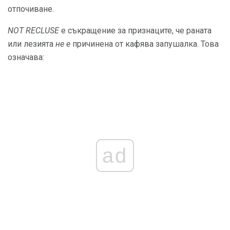
отпочиване.
NOT RECLUSE
е съкращение за признаците, че раната
или лезията
не е
причинена от кафява запушалка. Това
означава:
ad