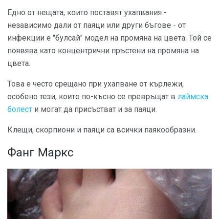
Едно от нещата, които поставят ухапвания -
независимо дали от паяци или други бъгове - от
инфекции е "булсай" модел на промяна на цвета. Той се
появява като концентрични пръстени на промяна на
цвета.
Това е често срещано при ухапване от кърлежи,
особено тези, които по-късно се превръщат в
лаймска
болест
и могат да присъстват и за паяци.
Клещи, скорпиони и паяци са всички паякообразни.
Фанг Маркс