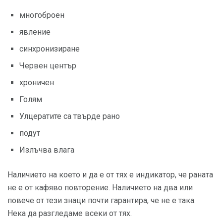
многоброен
явление
синхронизиране
Червен център
хроничен
Голям
Улцератите са твърде рано
подут
Излъчва влага
Наличието на което и да е от тях е индикатор, че раната
не е от кафяво повторение. Наличието на два или
повече от тези знаци почти гарантира, че не е така.
Нека да разгледаме всеки от тях.