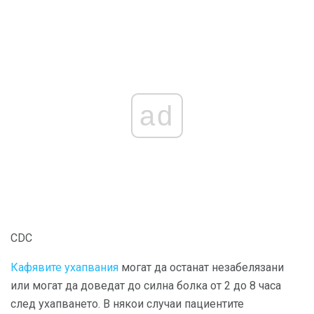
ad
CDC
Кафявите ухапвания
могат да останат незабелязани
или могат да доведат до силна болка от 2 до 8 часа
след ухапването. В някои случаи пациентите