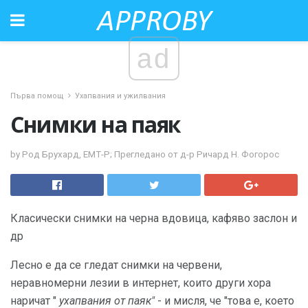
ad
Първа помощ
Ухапвания и ужилвания
Снимки на паяк
by Род Брухард, ЕМТ-Р; Прегледано от д-р Ричард Н. Фогорос
Класически снимки на черна вдовица, кафяво заслон и
др
Лесно е да се гледат снимки на червени,
неравномерни лезии в интернет, които други хора
наричат ​​"
ухапвания от паяк"
- и мисля, че "това е, което