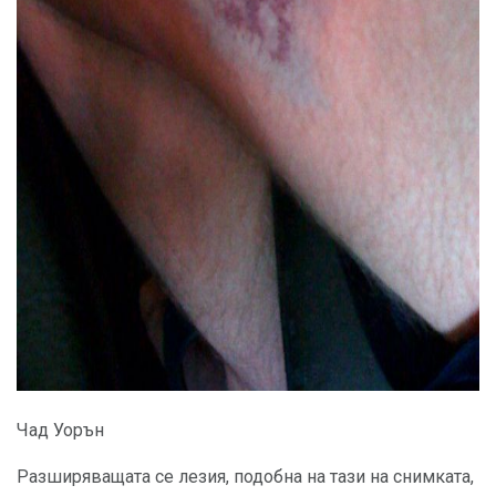
ad
Чад Уорън
Разширяващата се лезия, подобна на тази на снимката,