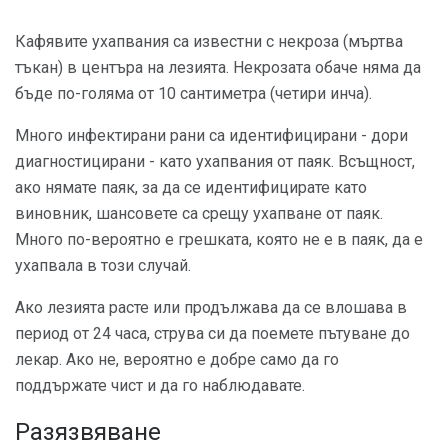
Кафявите ухапвания са известни с некроза (мъртва
тъкан) в центъра на лезията. Некрозата обаче няма да
бъде по-голяма от 10 сантиметра (четири инча).
Много инфектирани рани са идентифицирани - дори
диагностицирани - като ухапвания от паяк. Всъщност,
ако нямате паяк, за да се идентифицирате като
виновник, шансовете са срещу ухапване от паяк.
Много по-вероятно е грешката, която не е в паяк, да е
ухапвала в този случай.
Ако лезията расте или продължава да се влошава в
период от 24 часа, струва си да поемете пътуване до
лекар. Ако не, вероятно е добре само да го
поддържате чист и да го наблюдавате.
Разязвяване