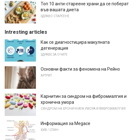
Топ 10 анти-стареене храни да се поберат
във вашата диета
ЗДРАВО СТАРЕЕНЕ
Intresting articles
Как се диагностицира макулната
дегенерация
ЗДРАВЕ ЗА ОЧИТЕ
Основни факти за феномена на Рейно
АРТРИТ
Карнитин за синдром на фибромиалгия и
хронична умора
СИНДРОМ НА ХРОНИЧНАТА УМОРА И ФИБРОМИАЛГИЯ
Информация за Megace
ХИВ / СПИН