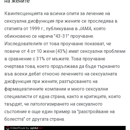
на жените
Квинтесценцията на всички опити за лечение на
сексуална дисфункция при жените се проследява в
статията от 1999 г., публикувана в
JAMA,
която
обикновено се нарича "43-31" проучване.
Изследователите от това проучване показват, че
повече от 4 от 10 жени (43%) имат сексуални проблеми
в сравнение с 31% от мъжете. Това проучване
очертава това, което продължава да бъде търкането
във всеки дебат относно лечението на сексуалната
дисфункция при жените; разтърсването на
фармацевтичните компании и много сексуални
специалисти от една страна, както и критиците, които
твърдят, че
патологизирането на сексуалното
състояние
е още един пример за "разстройване на
болестта" от другата страна.