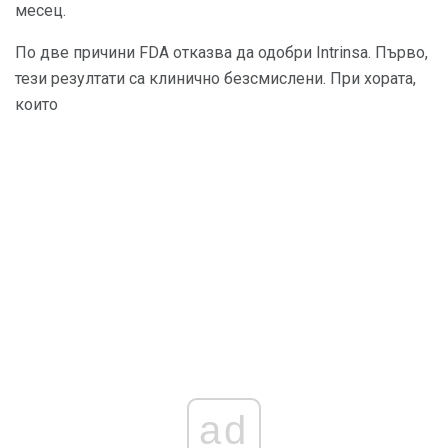
месец.
По две причини FDA отказва да одобри Intrinsa. Първо,
тези резултати са клинично безсмислени. При хората,
които
ad