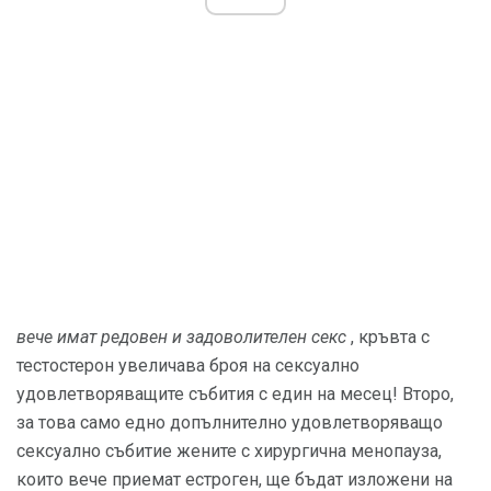
вече имат редовен и задоволителен секс
, кръвта с
тестостерон увеличава броя на сексуално
удовлетворяващите събития с един на месец! Второ,
за това само едно допълнително удовлетворяващо
сексуално събитие жените с хирургична менопауза,
които вече приемат естроген, ще бъдат изложени на