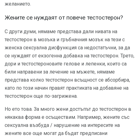
желанието.
Жените се нуждаят от повече тестостерон?
С други думи, нямаме представа дали нивата на
тестостерон в мозъка и гръбначния мозък на тези с
женска сексуална дисфункция са недостатъчни, за да
се нуждаят от екзогенна добавка на тестостерон. Трето,
дори и тестостероновите гелове и лепенки, които са
били направени за лечение на мъжете, нямаме
представа колко тестостерон всъщност се абсорбира,
като по този начин правят практиката на добавяне на
тестостерон още по-загрижена.
Но ето това. За много жени достъпът до тестостерон в
някаква форма е осъществим. Например, жените със
сексуална възбуда / нарушение на интересите на
жените все още могат да бъдат предписани