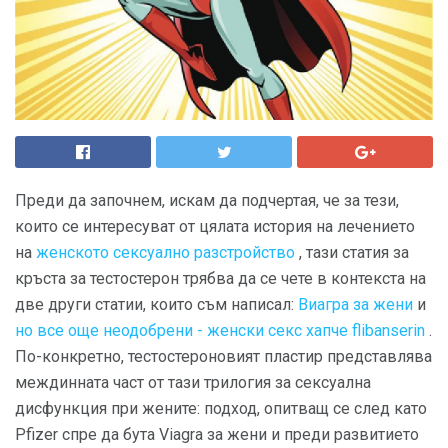
Преди да започнем, искам да подчертая, че за тези,
които се интересуват от цялата история на лечението
на
женското сексуално разстройство
, тази статия за
кръста за тестостерон трябва да се чете в контекста на
две други статии, които съм написал:
Виагра за жени
и
но все още неодобрени
-
женски секс хапче flibanserin
.
По-конкретно, тестостероновият пластир представлява
междинната част от тази трилогия за сексуална
дисфункция при жените: подход, опитващ се след като
Pfizer спре да бута Viagra за жени и преди развитието