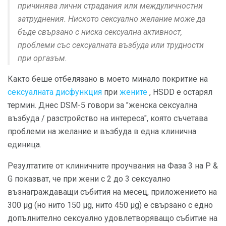
причинява лични страдания или междуличностни
затруднения. Ниското сексуално желание може да
бъде свързано с ниска сексуална активност,
проблеми със сексуалната възбуда или трудности
при оргазъм.
Както беше отбелязано в моето минало покритие на
сексуалната дисфункция
при
жените
, HSDD е остарял
термин. Днес DSM-5 говори за "женска сексуална
възбуда / разстройство на интереса", която съчетава
проблеми на желание и възбуда в една клинична
единица.
Резултатите от клиничните проучвания на Фаза 3 на P &
G показват, че при жени с 2 до 3 сексуално
възнаграждаващи събития на месец, приложението на
300 μg (но нито 150 μg, нито 450 μg) е свързано с едно
допълнително сексуално удовлетворяващо събитие на