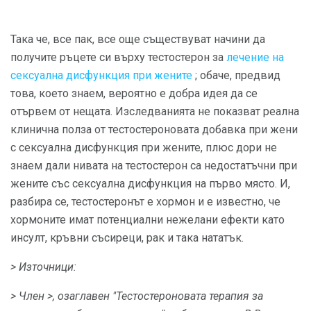
Така че, все пак, все още съществуват начини да
получите ръцете си върху тестостерон за
лечение на
сексуална дисфункция при жените
; обаче, предвид
това, което знаем, вероятно е добра идея да се
отървем от нещата. Изследванията не показват реална
клинична полза от тестостероновата добавка при жени
с сексуална дисфункция при жените, плюс дори не
знаем дали нивата на тестостерон са недостатъчни при
жените със сексуална дисфункция на първо място. И,
разбира се, тестостеронът е хормон и е известно, че
хормоните имат потенциални нежелани ефекти като
инсулт, кръвни съсиреци, рак и така нататък.
> Източници:
> Член
>, озаглавен "Тестостероновата терапия за