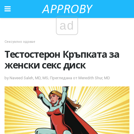
ad
Сексуално здраве
Тестостерон Кръпката за
женски секс диск
by Naveed Saleh, MD, MS; Прегледана от Meredith Shur, MD