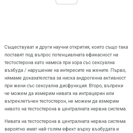
Съществуват и други научни открития, които също така
поставят под въпрос потенциалната ефикасност на
тестостерона като намеса при хора със сексуална
възбуда / нарушение на интересите на жените. Първо,
нямаме доказателства за ниска андрогенна активност
при жени със сексуална дисфункция. Второ, въпреки
че можем да измерим нивата на интрацерин или
вътреклетъчен тестостерон, не можем да измерим
нивото на тестостерона в централната нервна система.
Нивата на тестостерона в централната нервна система
вероятно имат най-голям ефект върху възбудата и