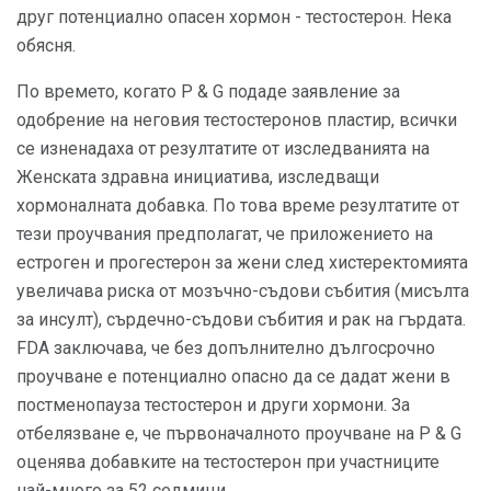
друг потенциално опасен хормон - тестостерон. Нека
обясня.
По времето, когато P & G подаде заявление за
одобрение на неговия тестостеронов пластир, всички
се изненадаха от резултатите от изследванията на
Женската здравна инициатива, изследващи
хормоналната добавка. По това време резултатите от
тези проучвания предполагат, че приложението на
естроген и прогестерон за жени след хистеректомията
увеличава риска от мозъчно-съдови събития (мисълта
за инсулт), сърдечно-съдови събития и рак на гърдата.
FDA заключава, че без допълнително дългосрочно
проучване е потенциално опасно да се дадат жени в
постменопауза тестостерон и други хормони. За
отбелязване е, че първоначалното проучване на P & G
оценява добавките на тестостерон при участниците
най-много за 52 седмици.