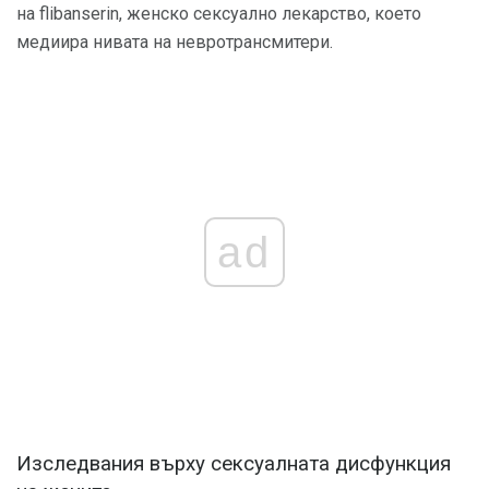
на flibanserin, женско сексуално лекарство, което
медиира нивата на невротрансмитери.
ad
Изследвания върху сексуалната дисфункция