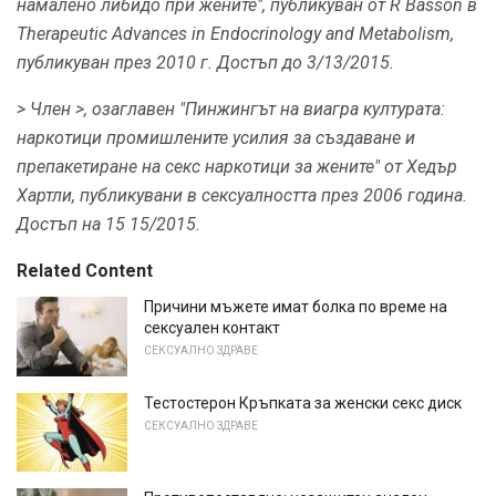
намалено либидо при жените", публикуван от R Basson в
Therapeutic Advances in Endocrinology and Metabolism,
публикуван през 2010 г. Достъп до 3/13/2015.
> Член
>, озаглавен "Пинжингът на виагра културата:
наркотици промишлените усилия за създаване и
препакетиране на секс наркотици за жените" от Хедър
Хартли, публикувани в
сексуалността
през 2006 година.
Достъп на 15 15/2015.
Related Content
Причини мъжете имат болка по време на
сексуален контакт
СЕКСУАЛНО ЗДРАВЕ
Тестостерон Кръпката за женски секс диск
СЕКСУАЛНО ЗДРАВЕ