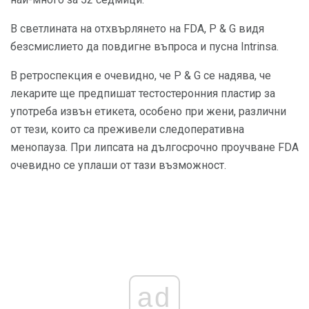
В светлината на отхвърлянето на FDA, P & G видя
безсмислието да повдигне въпроса и пусна Intrinsa.
В ретроспекция е очевидно, че P & G се надява, че
лекарите ще предпишат тестостеронния пластир за
употреба извън етикета, особено при жени, различни
от тези, които са преживели следоперативна
менопауза. При липсата на дългосрочно проучване FDA
очевидно се уплаши от тази възможност.
ad