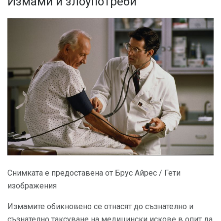
Измами и злоупотреби
Снимката е предоставена от Брус Айрес / Гети
изображения
Измамите обикновено се отнасят до съзнателно и
съзнателно таксуване на медицински искове в опит да