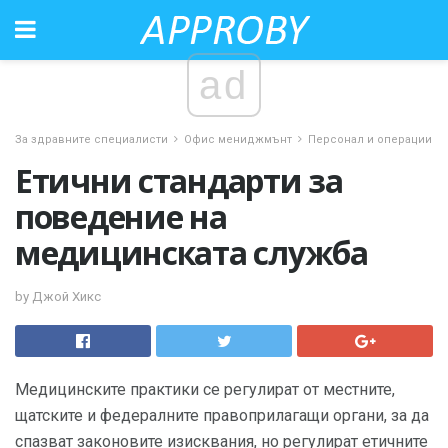
ad
За здравните специалисти
Офис мениджмънт
Персонал и операции
Етични стандарти за
поведение на
медицинската служба
by Джой Хикс
Медицинските практики се регулират от местните,
щатските и федералните правоприлагащи органи, за да
спазват законовите изисквания, но регулират етичните