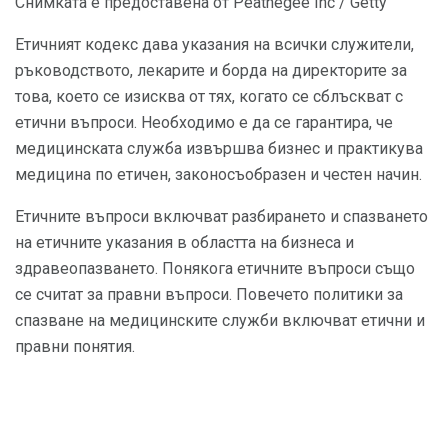
Снимката е предоставена от Peathegee Inc / Getty
Етичният кодекс дава указания на всички служители,
ръководството, лекарите и борда на директорите за
това, което се изисква от тях, когато се сблъскват с
етични въпроси. Необходимо е да се гарантира, че
медицинската служба извършва бизнес и практикува
медицина по етичен, законосъобразен и честен начин.
Етичните въпроси включват разбирането и спазването
на етичните указания в областта на бизнеса и
здравеопазването. Понякога етичните въпроси също
се считат за правни въпроси. Повечето политики за
спазване на медицинските служби включват етични и
правни понятия.