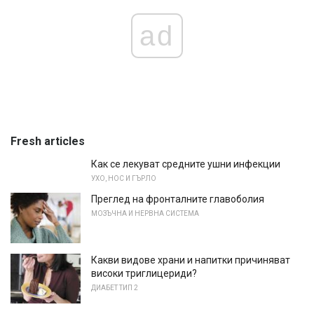
ad
Fresh articles
Как се лекуват средните ушни инфекции
УХО, НОС И ГЪРЛО
Преглед на фронталните главоболия
МОЗЪЧНА И НЕРВНА СИСТЕМА
Какви видове храни и напитки причиняват
високи триглицериди?
ДИАБЕТ ТИП 2