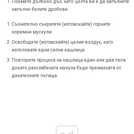
Поемете дълбоко дъх, като целта ви е да запълнете
напълно белите дробове.
Съзнателно съкратете (изтласкайте) горните
коремни мускули.
Освободете (изтласкайте) целия въздух, като
използвате една силна кашлица.
Повторете процеса на кашлица един или два пъти,
докато разхлабената мукуза бъде премахната от
дихателните пътища.