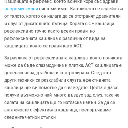
Кашлицата е рефлекс, който всички хора със здрави
невромускулни
системи имат. Кашлицата се задейства
от тялото, когато се налага да се отстранят дразнители
и слуз от дихателните пътища. Хората с CF кашлица
рефлексивно точно както всеки прави, но
рефлексивната кашлица е различна от вида на
кашлицата, която се прави като ACT.
За разлика от рефлексивната кашлица, която понякога
може да бъде спазмодична и плитка, ACT кашлицата е
целенасочена, дълбока и контролирана. След като
други техники са разхлабили слузта, ефективната
кашлица ще ви помогне да я изведете. Целта е да се
получи възможно най-много въздух зад слуз, така че
силата на кашлицата ще го изтласка навън. За да се
ангажирате с ефективна кашлица, препоръчваме
следните четири стъпки: