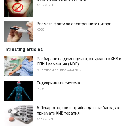
ХИВ / СПИН
Вземете факти за електронните цигари
ХОББ
Intresting articles
Разбиране на деменцията, свързана с ХИВ и
СПИН деменция (ADC)
МОЗЪЧНА И НЕРВНА СИСТЕМА
Ендокринната система
PCOS
6 Лекарства, които трябва да се избягва, ако
приемате ХИВ терапия
ХИВ / СПИН