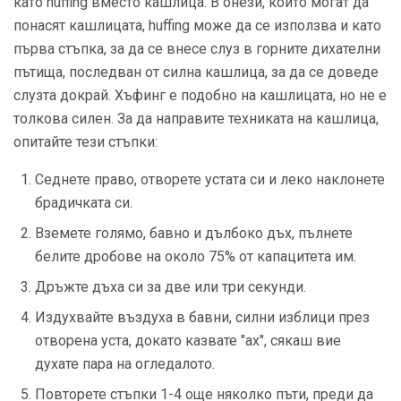
като huffing вместо кашлица. В онези, които могат да
понасят кашлицата, huffing може да се използва и като
първа стъпка, за да се внесе слуз в горните дихателни
пътища, последван от силна кашлица, за да се доведе
слузта докрай. Хъфинг е подобно на кашлицата, но не е
толкова силен. За да направите техниката на кашлица,
опитайте тези стъпки:
Седнете право, отворете устата си и леко наклонете
брадичката си.
Вземете голямо, бавно и дълбоко дъх, пълнете
белите дробове на около 75% от капацитета им.
Дръжте дъха си за две или три секунди.
Издухвайте въздуха в бавни, силни изблици през
отворена уста, докато казвате "ах", сякаш вие
духате пара на огледалото.
Повторете стъпки 1-4 още няколко пъти, преди да