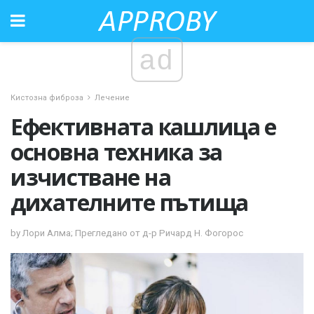
ad
Кистозна фиброза
Лечение
Ефективната кашлица е
основна техника за
изчистване на
дихателните пътища
by Лори Алма; Прегледано от д-р Ричард Н. Фогорос