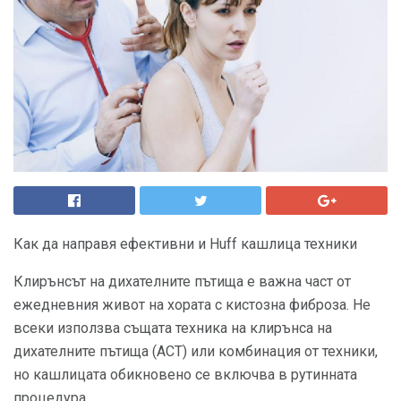
Как да направя ефективни и Huff кашлица техники
Клирънсът на дихателните пътища е важна част от
ежедневния живот на хората с кистозна фиброза. Не
всеки използва същата техника на клирънса на
дихателните пътища (ACT) или комбинация от техники,
но кашлицата обикновено се включва в рутинната
процедура.