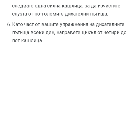
следвате една силна кашлица, за да изчистите
слузта от по-големите дихателни пътища.
Като част от вашите упражнения на дихателните
пътища всеки ден, направете цикъл от четири до
пет кашлица.