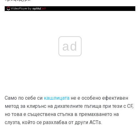
ad
Само по себе си
кашлицата
не е особено ефективен
метод за клирънс на дихателните пътища при тези с CF,
но това е съществена стъпка в премахването на
слузта, който се разхлабва от други ACTs.