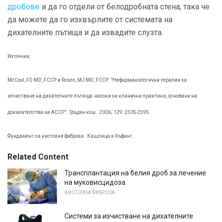
дробове
и да го отдели от белодробната стена, така че
да можете да го изхвърлите от системата на
дихателните пътища и да извадите слузта.
Източник:
McCool, FD MD, FCCP и Rosen, MJ MD, FCCP.
"Нефармакологични терапии за
изчистване на дихателните пътища: насоки за клинична практика, основани на
доказателства на ACCP".
Гръден кош.
2006; 129: 250S-259S.
Фундамент за кистозна фиброза.
Кашлица и Хъфинг.
Related Content
Трансплантация на белия дроб за лечение
на муковисцидоза
КИСТОЗНА ФИБРОЗА
Системи за изчистване на дихателните