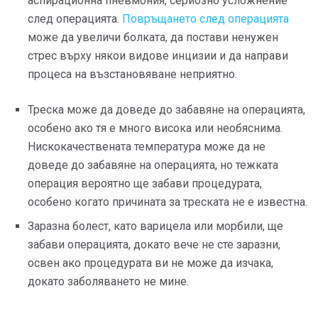
аспирационна пневмония, сериозно усложнение
след операцията.
Повръщането след операцията
може да увеличи болката, да постави ненужен
стрес върху някои видове инцизии и да направи
процеса на възстановяване неприятно.
Треска може да доведе до забавяне на операцията,
особено ако тя е много висока или необяснима.
Нискокачествената температура може да не
доведе до забавяне на операцията, но тежката
операция вероятно ще забави процедурата,
особено когато причината за треската не е известна.
Заразна болест, като варицела или морбили, ще
забави операцията, докато вече не сте заразни,
освен ако процедурата ви не може да изчака,
докато заболяването не мине.