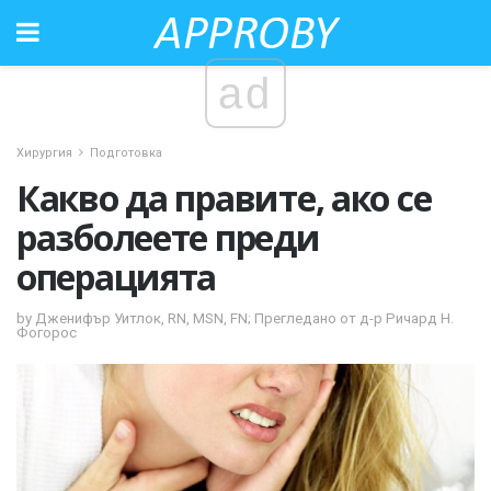
ad
Хирургия
Подготовка
Какво да правите, ако се
разболеете преди
операцията
by Дженифър Уитлок, RN, MSN, FN; Прегледано от д-р Ричард Н.
Фогорос