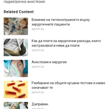
педиатрична анестезия.
Related Content
Влияние на тютюнопушенето върху
хирургичните пациенти
ХИРУРГИЯ
Как да платя за хирургични разходи, които
застраховката няма да плати
ХИРУРГИЯ
Анестезия и хирургия
ХИРУРГИЯ
Разбиране на общите кръвни тестове и какво
означават те
ХИРУРГИЯ
Диприван