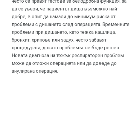
често се правят тестове за белодробна функция, за
да се увери, че пациентът диша възможно най-
добре, в опит да намали до минимум риска от
проблеми с дишането след операцията. Временните
проблеми при дишането, като тежка кашлица,
бронхит, хрипове или задух, често забавят
процедурата, докато проблемът не бъде решен.
Новата диагноза на тежък респираторен проблем
може да отложи операцията или да доведе до
анулирана операция.