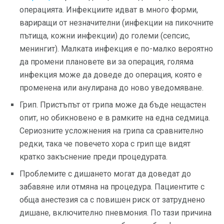
операцията. Инфекциите идват в много форми,
вариращи от незначителни (инфекции на пикочните
пътища, кожни инфекции) до големи (сепсис,
менингит). Малката инфекция е по-малко вероятно
да промени плановете ви за операция, голяма
инфекция може да доведе до операция, която е
променена или анулирана до ново уведомяване.
Грип. Пристъпът от грипа може да бъде нещастен
опит, но обикновено е в рамките на една седмица.
Сериозните усложнения на грипа са сравнително
редки, така че повечето хора с грип ще видят
кратко закъснение преди процедурата.
Проблемите с дишането могат да доведат до
забавяне или отмяна на процедура. Пациентите с
обща анестезия са с повишен риск от затруднено
дишане, включително пневмония. По тази причина