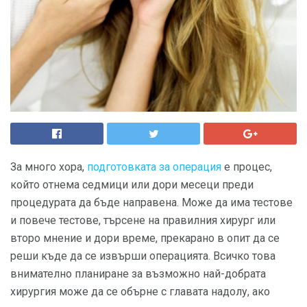
За много хора,
подготовката за операция
е процес,
който отнема седмици или дори месеци преди
процедурата да бъде направена. Може да има тестове
и повече тестове, търсене на правилния хирург или
второ мнение и дори време, прекарано в опит да се
реши къде да се извърши операцията. Всичко това
внимателно планиране за възможно най-добрата
хирургия може да се обърне с главата надолу, ако