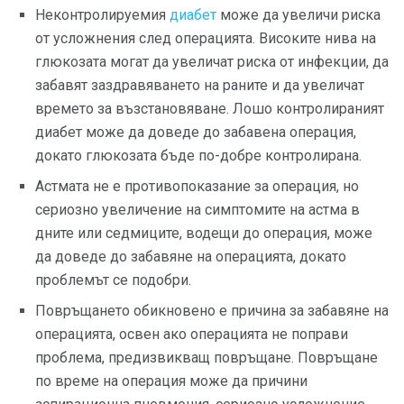
Неконтролируемия
диабет
може да увеличи риска
от усложнения след операцията. Високите нива на
глюкозата могат да увеличат риска от инфекции, да
забавят заздравяването на раните и да увеличат
времето за възстановяване. Лошо контролираният
диабет може да доведе до забавена операция,
докато глюкозата бъде по-добре контролирана.
Астмата не е противопоказание за операция, но
сериозно увеличение на симптомите на астма в
дните или седмиците, водещи до операция, може
да доведе до забавяне на операцията, докато
проблемът се подобри.
Повръщането обикновено е причина за забавяне на
операцията, освен ако операцията не поправи
проблема, предизвикващ повръщане. Повръщане
по време на операция може да причини