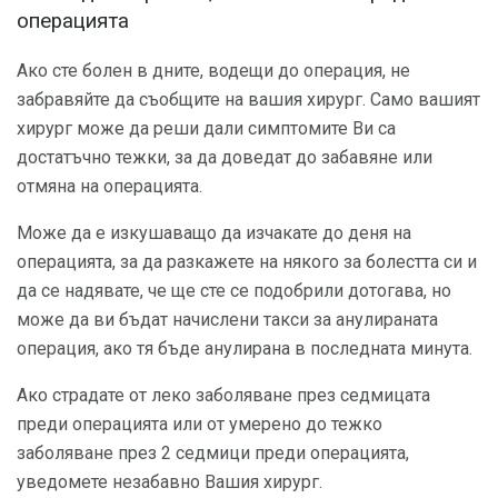
операцията
Ако сте болен в дните, водещи до операция, не
забравяйте да съобщите на вашия хирург. Само вашият
хирург може да реши дали симптомите Ви са
достатъчно тежки, за да доведат до забавяне или
отмяна на операцията.
Може да е изкушаващо да изчакате до деня на
операцията, за да разкажете на някого за болестта си и
да се надявате, че ще сте се подобрили дотогава, но
може да ви бъдат начислени такси за анулираната
операция, ако тя бъде анулирана в последната минута.
Ако страдате от леко заболяване през седмицата
преди операцията или от умерено до тежко
заболяване през 2 седмици преди операцията,
уведомете незабавно Вашия хирург.