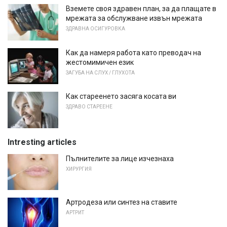
Вземете своя здравен план, за да плащате в
мрежата за обслужване извън мрежата
ЗДРАВНА ОСИГУРОВКА
Как да намеря работа като преводач на
жестомимичен език
ЗАГУБА НА СЛУХ / ГЛУХОТА
Как стареенето засяга косата ви
ЗДРАВО СТАРЕЕНЕ
Intresting articles
Пълнителите за лице изчезнаха
ХИРУРГИЯ
Артродеза или синтез на ставите
АРТРИТ