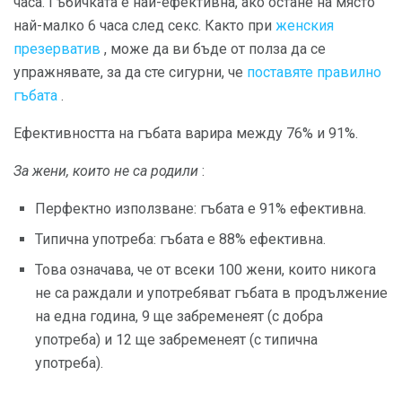
часа. Гъбичката е най-ефективна, ако остане на място
най-малко 6 часа след секс. Както при
женския
презерватив
, може да ви бъде от полза да се
упражнявате, за да сте сигурни, че
поставяте правилно
гъбата
.
Ефективността на гъбата варира между 76% и 91%.
За жени, които не са родили
:
Перфектно използване: гъбата е 91% ефективна.
Типична употреба: гъбата е 88% ефективна.
Това означава, че от всеки 100 жени, които никога
не са раждали и употребяват гъбата в продължение
на една година, 9 ще забременеят (с добра
употреба) и 12 ще забременеят (с типична
употреба).