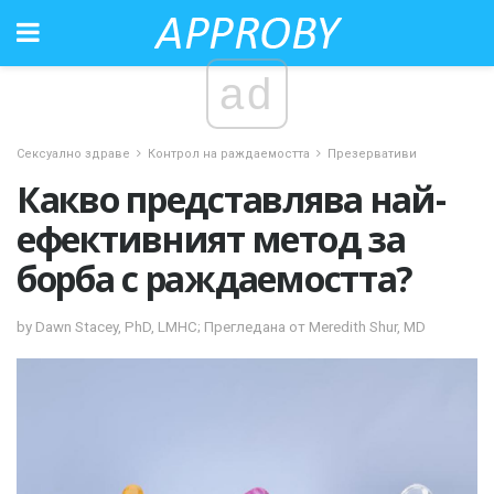
ad
Сексуално здраве
Контрол на раждаемостта
Презервативи
Какво представлява най-
ефективният метод за
борба с раждаемостта?
by Dawn Stacey, PhD, LMHC; Прегледана от Meredith Shur, MD