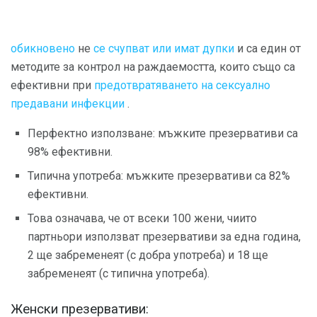
обикновено
не
се счупват или имат дупки
и са един от
методите за контрол на раждаемостта, които също са
ефективни при
предотвратяването на сексуално
предавани инфекции
.
Перфектно използване: мъжките презервативи са
98% ефективни.
Типична употреба: мъжките презервативи са 82%
ефективни.
Това означава, че от всеки 100 жени, чиито
партньори използват презервативи за една година,
2 ще забременеят (с добра употреба) и 18 ще
забременеят (с типична употреба).
Женски презервативи: