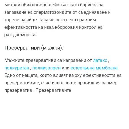
методи обикновено действат като бариера за
запазване на сперматозоидите от съединяване и
торене на яйце. Така че сега нека сравним
ефективността на извънборсовия контрол на
раждаемостта.
Презервативи (мъжки):
Мъжките презервативи са направени от
латекс
,
полиуретан
,
полиизопрен
или
естествена мембрана
.
Едно от нещата, които влияят върху ефективността на
презервативите, е, че използвате правилния размер
презерватив . Презервативите