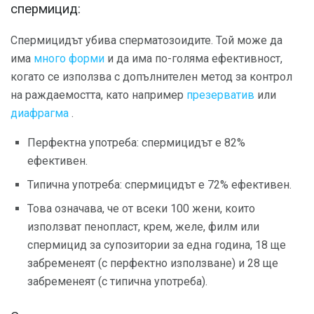
спермицид:
Спермицидът убива сперматозоидите. Той може да
има
много форми
и да има по-голяма ефективност,
когато се използва с допълнителен метод за контрол
на раждаемостта, като например
презерватив
или
диафрагма
.
Перфектна употреба: спермицидът е 82%
ефективен.
Типична употреба: спермицидът е 72% ефективен.
Това означава, че от всеки 100 жени, които
използват пенопласт, крем, желе, филм или
спермицид за супозитории за една година, 18 ще
забременеят (с перфектно използване) и 28 ще
забременеят (с типична употреба).