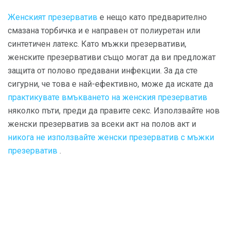
Женският презерватив
е нещо като предварително
смазана торбичка и е направен от полиуретан или
синтетичен латекс. Като мъжки презервативи,
женските презервативи също могат да ви предложат
защита от полово предавани инфекции. За да сте
сигурни, че това е най-ефективно, може да искате да
практикувате вмъкването на женския презерватив
няколко пъти, преди да правите секс. Използвайте нов
женски презерватив за всеки акт на полов акт и
никога не използвайте женски презерватив с мъжки
презерватив
.