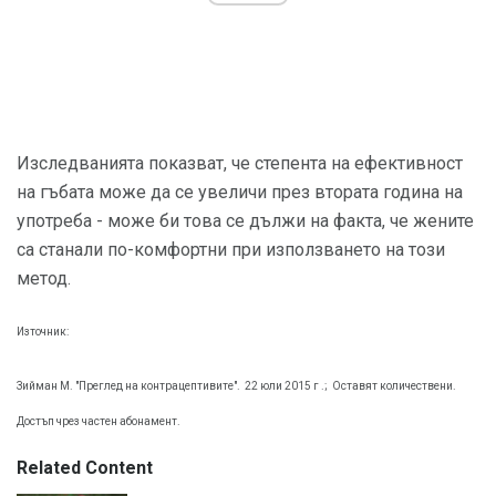
Изследванията показват, че степента на ефективност
на гъбата може да се увеличи през втората година на
употреба - може би това се дължи на факта, че жените
са станали по-комфортни при използването на този
метод.
Източник:
Зийман М. "Преглед на контрацептивите".
22 юли 2015 г .;
Оставят количествени.
Достъп чрез частен абонамент.
Related Content