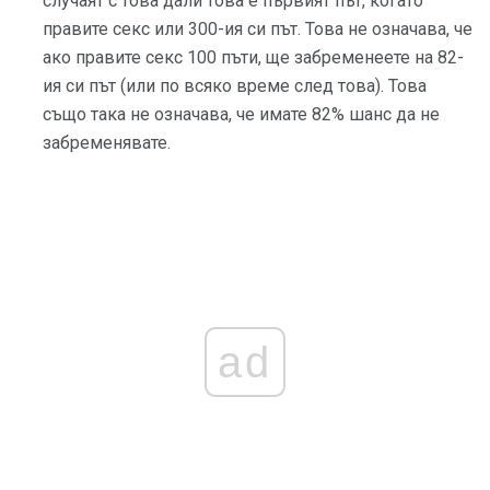
случаят с това дали това е първият път, когато
правите секс или 300-ия си път. Това не означава, че
ако правите секс 100 пъти, ще забременеете на 82-
ия си път (или по всяко време след това). Това
също така не означава, че имате 82% шанс да не
забременявате.
ad