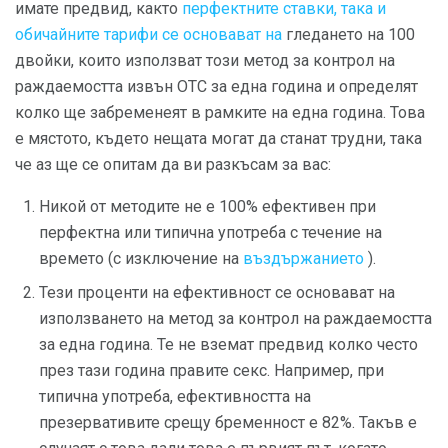
имате предвид, както
перфектните ставки, така и
обичайните тарифи се основават на
гледането на 100
двойки, които използват този метод за контрол на
раждаемостта извън OTC за една година и определят
колко ще забременеят в рамките на една година. Това
е мястото, където нещата могат да станат трудни, така
че аз ще се опитам да ви разкъсам за вас:
Никой от методите не е 100% ефективен при
перфектна или типична употреба с течение на
времето (с изключение на
въздържанието
).
Тези проценти на ефективност се основават на
използването на метод за контрол на раждаемостта
за една година. Те не вземат предвид колко често
през тази година правите секс. Например, при
типична употреба, ефективността на
презервативите срещу бременност е 82%. Такъв е