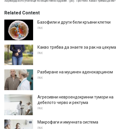
Харвардското училище по обществено здраве.
(ро).
Протеин: Какво трябва да ям?
Related Content
Базофили и други бели кръвни клетки
РАК
Какво трябва да знаете за рак на цекума
РАК
Разбиране на муцинен аденокарцином
РАК
Агресивни невроендокринни тумори на
дебелото черво и ректума
РАК
Макрофаги и имунната система
РАК