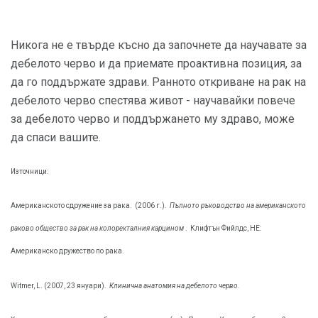
Никога не е твърде късно да започнете да научавате за
дебелото черво и да приемате проактивна позиция, за
да го поддържате здрави. Ранното откриване на рак на
дебелото черво спестява живот - научавайки повече
за дебелото черво и поддържането му здраво, може
да спаси вашите.
Източници:
Американското сдружение за рака.
(2006 г.).
Пълното ръководство на американското
раково общество за рак на колоректалния карцином
.
Клифтън Фийлдс, НЕ:
Американско дружество по рака.
Witmer, L. (2007, 23 януари).
Клинична анатомия на дебелото черво.