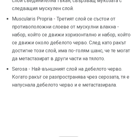
слой съединителна тъкан, свързващ мукозата с
следващия мускулен слой.
Muscularis Propria - Третият слой се състои от
противоположни слоеве от мускулни влакна -
набор, който се движи хоризонтално и набор, който
се движи около дебелото черво. След като ракът
достигне този слой, има по-голям шанс, че те могат
да метастазират в други части на тялото.
Serosa - Най-външният слой на дебелото черво.
Когато ракът се разпространява чрез серозата, тя е
напуснала дебелото черво и е метастазирала.