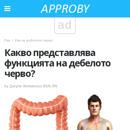
ad
Рак
Рак на дебелото черво
Какво представлява
функцията на дебелото
черво?
by Джули Уилкинсън, BSN, RN