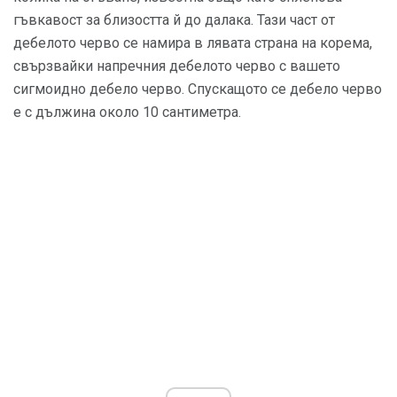
гъвкавост за близостта й до далака. Тази част от
дебелото черво се намира в лявата страна на корема,
свързвайки напречния дебелото черво с вашето
сигмоидно дебело черво. Спускащото се дебело черво
е с дължина около 10 сантиметра.