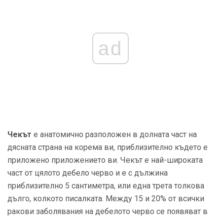
ad
Чекът
е анатомично разположен в долната част на
дясната страна на корема ви, приблизително където е
приложено приложението ви. Чекът е най-широката
част от цялото дебело черво и е с дължина
приблизително 5 сантиметра, или една трета толкова
дълго, колкото писалката. Между 15 и 20% от всички
ракови заболявания на дебелото черво се появяват в