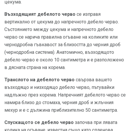
цекума.
Възходящият дебелото черво
се изправя
вертикално от цекума до напречното дебело черво.
Състоянието между цекума и напречното дебело
черво се нарича правилна огъване на коликите или
чернодробна гъвкавост за близостта до черния дроб
(чернодробна система). Анатомично, възходящото
дебело черво е около 10 сантиметра и е разположено
в дясната страна на корема.
Транслото на дебелото черво
свързва вашето
възходящо и низходящо дебело черво, пътувайки
надлъжно през корема. Напречният дебелото черво се
намира близо до стомаха, черния дроб и жлъчния
мехур и е с дължина приблизително 50 сантиметра.
Спускащото се дебело черво
започва при лявата
колика на огъване, известна също като спленова