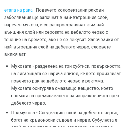
етапа на рака
. Повечето колоректални ракови
заболявания ще започнат в най-вътрешния слой,
наречен мукоза, и се разпространяват към най-
външния слой или серозата на дебелото черво с
течение на времето, ако не се лекуват. Започвайки от
най-вътрешния слой на дебелото черво, слоевете
включват:
Мукозата - разделена на три субтиси, повърхността
на лигавицата се нарича епител, където произлизат
повечето рак на дебелото черво и ректума.
Мукозата осигурява смазващо вещество, което
спомага за преминаването на изпражненията през
дебелото черво.
Подмукоза - Следващият слой на дебелото черво,
богат на кръвоносни съдове и нерви. Субулната е