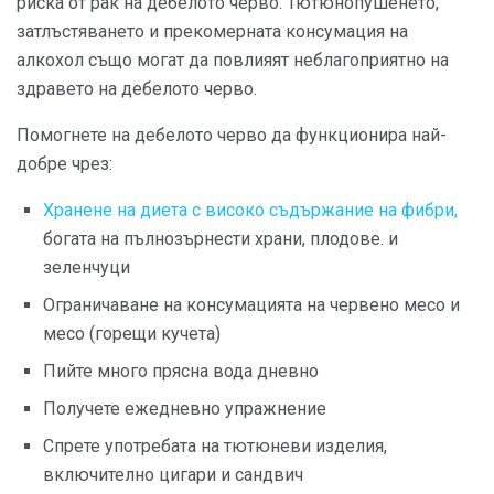
риска от рак на дебелото черво. Тютюнопушенето,
затлъстяването и прекомерната консумация на
алкохол също могат да повлияят неблагоприятно на
здравето на дебелото черво.
Помогнете на дебелото черво да функционира най-
добре чрез:
Хранене на диета с високо съдържание на фибри,
богата на пълнозърнести храни, плодове. и
зеленчуци
Ограничаване на консумацията на червено месо и
месо (горещи кучета)
Пийте много прясна вода дневно
Получете ежедневно упражнение
Спрете употребата на тютюневи изделия,
включително цигари и сандвич