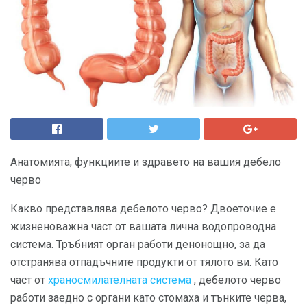
Анатомията, функциите и здравето на вашия дебело
черво
Какво представлява дебелото черво? Двоеточие е
жизненоважна част от вашата лична водопроводна
система. Тръбният орган работи денонощно, за да
отстранява отпадъчните продукти от тялото ви. Като
част от
храносмилателната система
, дебелото черво
работи заедно с органи като стомаха и тънките черва,