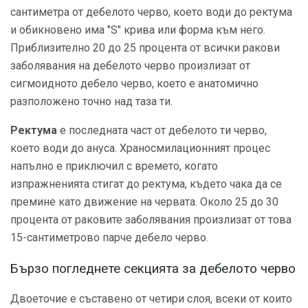
сантиметра от дебелото черво, което води до ректума
и обикновено има "S" крива или форма към него.
Приблизително 20 до 25 процента от всички ракови
заболявания на дебелото черво произлизат от
сигмоидното дебело черво, което е анатомично
разположено точно над таза ти.
Ректума
е последната част от дебелото ти черво,
което води до ануса. Храносмилационният процес
напълно е приключил с времето, когато
изпражненията стигат до ректума, където чака да се
премине като движение на червата. Около 25 до 30
процента от раковите заболявания произлизат от това
15-сантиметрово парче дебело черво.
Бързо погледнете секцията за дебелото черво
Двоеточие е съставено от четири слоя, всеки от които