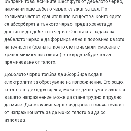
Въпреки това, всичките шест фута от дебелото черво,
наричани още дебело черво, служат за цел. По-
голямата част от хранителните вещества, които ядете,
се абсорбират в тънкото черво, преди храната да
достигне до дебелото черво. Основната задача на
дебелото черво е да формира една и половина кварта
на течността (храната, която сте приемали, смесена с
храносмилателни сокове) в твърда табуретка за
преминаване от тялото.
Дебелото черво трябва да абсорбира вода и
електролити за образуване на изпражнения. Ето защо,
когато сте дехидратирани, можете да получите запек и
вашето изпражнение може да стане трудно и трудно
да мине. Двоеточният черво издърпва повече течност
от изпражненията, за да може тялото ви да се
използва.