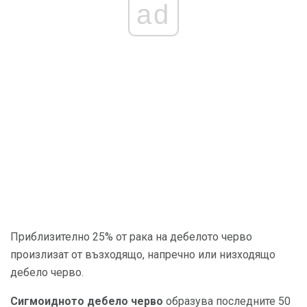
ad
Приблизително 25% от рака на дебелото черво
произлизат от възходящо, напречно или низходящо
дебело черво.
Сигмоидното дебело черво
образува последните 50