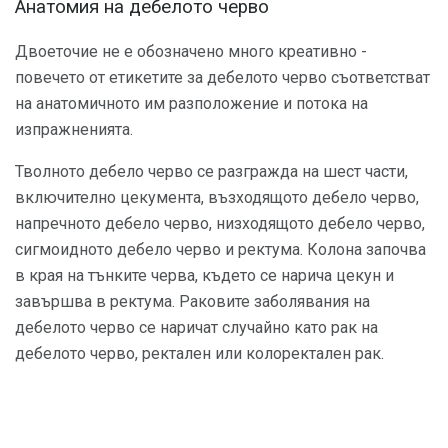
Анатомия на дебелото черво
Двоеточие не е обозначено много креативно -
повечето от етикетите за дебелото черво съответстват
на анатомичното им разположение и потока на
изпражненията.
Тволното дебело черво се разгражда на шест части,
включително цекумента, възходящото дебело черво,
напречното дебело черво, низходящото дебело черво,
сигмоидното дебело черво и ректума. Колона започва
в края на тънките черва, където се нарича цекун и
завършва в ректума. Раковите заболявания на
дебелото черво се наричат ​​случайно като рак на
дебелото черво, ректален или колоректален рак.